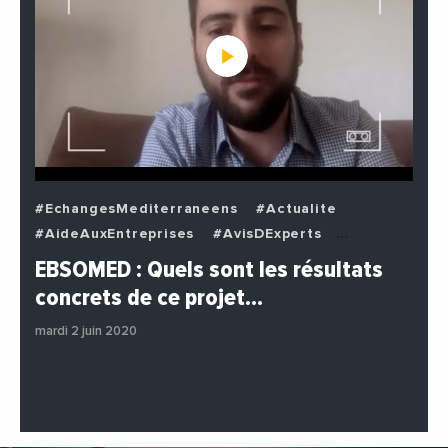
#EchangesMediterraneens
#Actualite
#AideAuxEntreprises
#AvisDExperts
#BuzzNews
#Decideurs
EBSOMED : Quels sont les résultats
#EchangesMediterraneens
#Economie
concrets de ce projet…
#Entreprises
#Institutions
#PhotosEtVideos
mardi 2 juin 2020