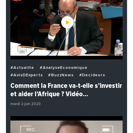
#Actualite
#AnalyseEconomique
#AvisDExperts
#BuzzNews
#Decideurs
#EchangesMediterraneens
#Economie
Comment la France va-t-elle s’investir
#EnDirectDe
#Institutions
#PhotosEtVideos
et aider l’Afrique ? Vidéo…
#Politique
mardi 2 juin 2020