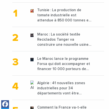
Tunisie : La production de
tomate industrielle est
attendue à 850 000 tonnes en
2025 en baisse de 15%
Maroc : La société textile
Reciclados Tanger va
construire une nouvelle usine
de 68 millions de $ pour traiter
les déchets textiles
Le Maroc lance le programme
Forsa qui doit accompagner et
financer 10 000 porteurs de
projets avec une enveloppe de
1,25 milliard de dirhams
Algérie : 41 nouvelles zones
industrielles pour 34
départements vont être
lancées
Facebook
Comment la France va-t-elle