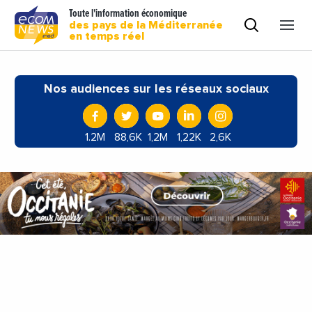
Toute l'information économique
des pays de la Méditerranée
en temps réel
Nos audiences sur les réseaux sociaux
1.2M
88,6K
1,2M
1,22K
2,6K