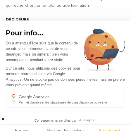
qui recherchent un emploi ou une formation.
DÉCIDEURS
Quels sont les décideurs qui font l’actualité économique et
Pour info...
politique des pays du pourtour de la Méditerranée.
On a attendu d'être sûrs que le contenu de
ce site vous intéresse avant de vous
déranger, mais on aimerait bien vous
accompagner pendant votre visite.
Sur ce site, nous utilisons des cookies pour
mesurer notre audience via Google
Copyright © 2026 - Tous droits réservés
Analytics. On ne stocke pas de données personnelles mais on préfère
vous prévenir quand même...
Qui sommes-nous ?
Contact
Google Analytics
?
Permet d'analyser les statistiques de consultation de notre site
Mentions légales
Indispensable pour piloter notre site internet, il permet de mesure
Ecomnews Med recrute
stop loading
Consentements certifiés par
Fermer
Masquer les cookies
Au suivant