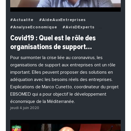
#Actualite
#AideAuxEntreprises
#AnalyseEconomique
#AvisDExperts
#BuzzNews
#Decideurs
Covid19 : Quel est le rôle des
#EchangesMediterraneens
#Economie
organisations de support…
#EnDirectDe
#Entreprises
#Institutions
#PhotosEtVideos
Pour surmonter la crise liée au coronavirus, les
organisations de support aux entreprises ont un rôle
important. Elles peuvent proposer des solutions en
adéquation avec les besoins réels des entreprises.
Explications de Marco Cunetto, coordinateur du projet
EBSOMED qui a pour objectif le développement
économique de la Méditerranée.
jeudi 4 juin 2020