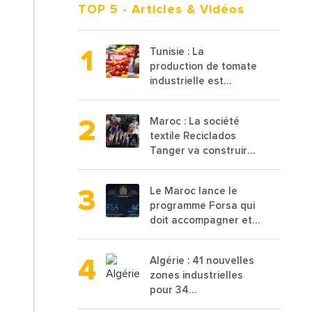
TOP 5
- Articles & Vidéos
Tunisie : La
production de tomate
industrielle est
attendue à 850 000
tonnes en 2025 en
Maroc : La société
baisse de 15%
textile Reciclados
Tanger va construire
une nouvelle usine de
68 millions de $ pour
Le Maroc lance le
traiter les déchets
programme Forsa qui
textiles
doit accompagner et
financer 10 000
porteurs de projets
Algérie : 41 nouvelles
avec une enveloppe
zones industrielles
de 1,25 milliard de
pour 34
dirhams
départements vont