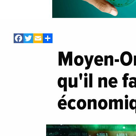
Facebook
Twitter
Email
Share
Moyen-Ori
qu'il ne f
économiq