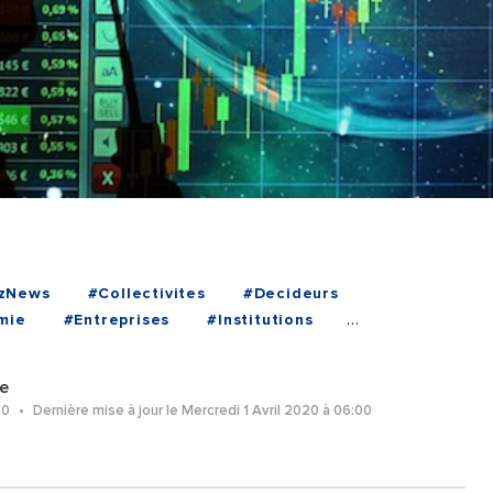
zNews
#Collectivites
#Decideurs
mie
#Entreprises
#Institutions
e
20
Dernière mise à jour le Mercredi 1 Avril 2020 à 06:00