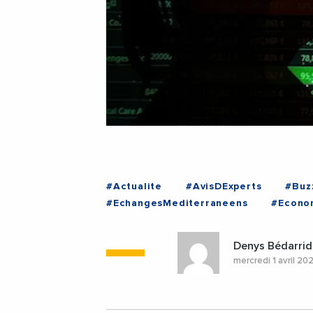
#Actualite
#AvisDExperts
#Buz
#EchangesMediterraneens
#Econo
#Politique
#VieDesEntreprises
Denys Bédarrid
mercredi 1 avril 20