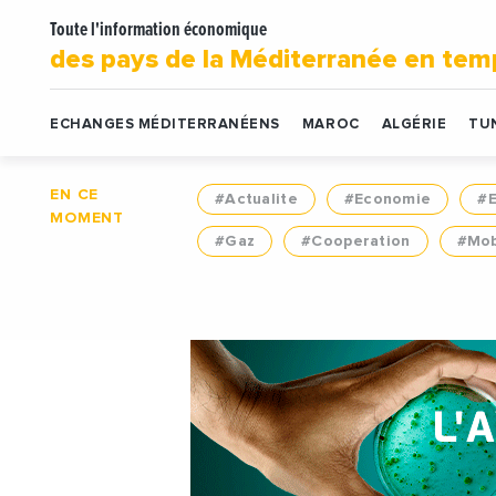
Toute l'information économique
des pays de la Méditerranée en tem
ECHANGES MÉDITERRANÉENS
MAROC
ALGÉRIE
TUN
EN CE
#Actualite
#Economie
#
MOMENT
#Gaz
#Cooperation
#Mob