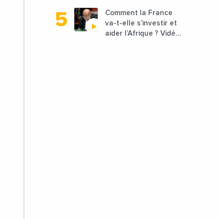
être lancées
Comment la France
va-t-elle s’investir et
aider l’Afrique ? Vidéo
de Jean-Yves Le
Drian, ministre des
Affaires étrangères
de la France