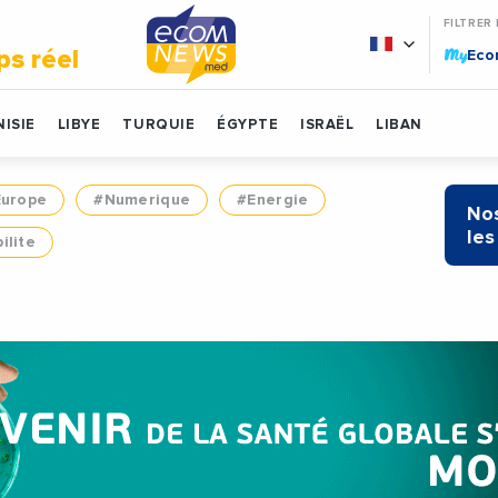
FILTRER
My
ps réel
Ec
ISIE
LIBYE
TURQUIE
ÉGYPTE
ISRAËL
LIBAN
Europe
#Numerique
#Energie
Nos
les
ilite