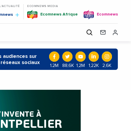
 L'ACTUALITÉ
ECOMNEWS MEDIA
Ecomnews Afrique
Ecomnews
omnews
 audiences sur
 réseaux sociaux
1.2M
88,6K
1,2M
1,22K
2,6K