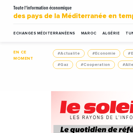
Toute l'information économique
des pays de la Méditerranée en tem
ECHANGES MÉDITERRANÉENS
MAROC
ALGÉRIE
TUN
EN CE
#Actualite
#Economie
#
MOMENT
#Gaz
#Cooperation
#All