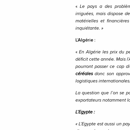
«
Le pays a des problèm
irriguées, mais dispose d
matérielles et financière
inquiétante. »
L’Algérie :
«
En Algérie les prix du p
déficit cette année. Mais l
pourront passer ce cap dif
céréales
donc son approvi
logistiques internationales
La question que l’on se po
exportateurs notamment la 
L’Egypte :
« L’Egypte est aussi un pa