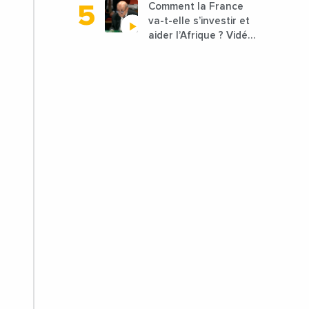
Comment la France
va-t-elle s’investir et
aider l’Afrique ? Vidéo
de Jean-Yves Le
Drian, ministre des
Affaires étrangères
de la France