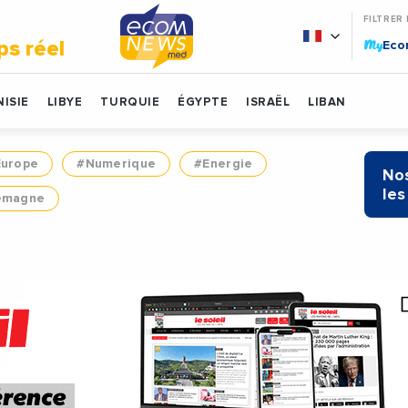
FILTRER
My
ps réel
Ec
ISIE
LIBYE
TURQUIE
ÉGYPTE
ISRAËL
LIBAN
Europe
#Numerique
#Energie
Nos
les
emagne