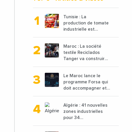
Tunisie : La
production de tomate
industrielle est
attendue à 850 000
tonnes en 2025 en
Maroc : La société
baisse de 15%
textile Reciclados
Tanger va construire
une nouvelle usine de
68 millions de $ pour
Le Maroc lance le
traiter les déchets
programme Forsa qui
textiles
doit accompagner et
financer 10 000
porteurs de projets
Algérie : 41 nouvelles
avec une enveloppe
zones industrielles
de 1,25 milliard de
pour 34
dirhams
départements vont
être lancées