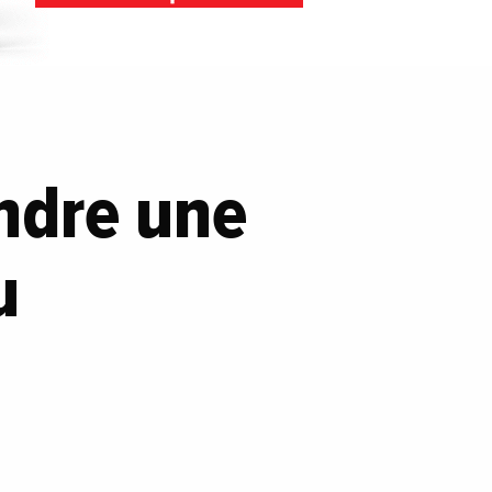
indre une
u