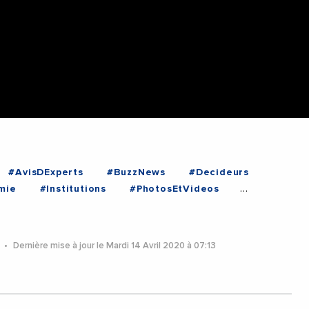
#AvisDExperts
#BuzzNews
#Decideurs
mie
#Institutions
#PhotosEtVideos
#MAROC
#TUNISIE
0
Dernière mise à jour le Mardi 14 Avril 2020 à 07:13