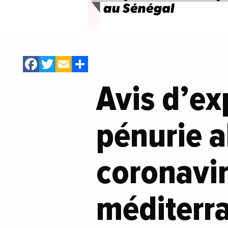
Facebook
Twitter
Email
Share
Avis d’ex
pénurie a
coronavir
méditerr