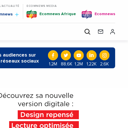
 L'ACTUALITÉ
ECOMNEWS MEDIA
Ecomnews Afrique
Ecomnews
omnews
 audiences sur
 réseaux sociaux
1.2M
88,6K
1,2M
1,22K
2,6K