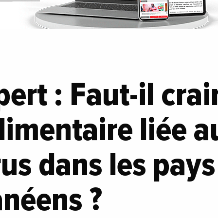
pert : Faut-il cra
limentaire liée a
us dans les pays
anéens ?