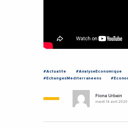
#Actualite
#AnalyseEconomique
#EchangesMediterraneens
#Econo
#ALGERIE
#EGYPTE
#LIBAN
Fiona Urbain
mardi 14 avril 202