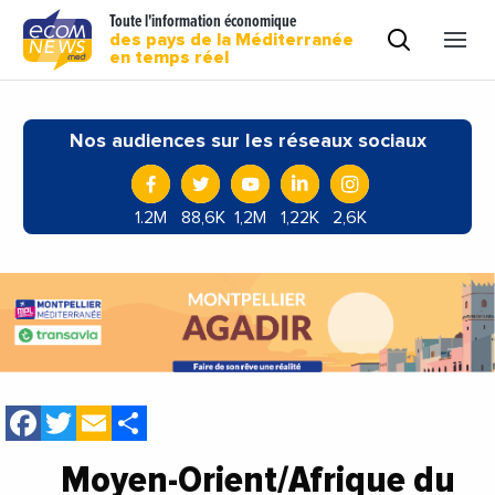
Toute l'information économique
des pays de la Méditerranée
en temps réel
Nos audiences sur les réseaux sociaux
1.2M
88,6K
1,2M
1,22K
2,6K
Facebook
Twitter
Email
Share
Moyen-Orient/Afrique du