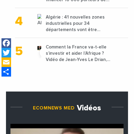
projets avec une enveloppe de
1,25 milliard de dirhams
Algérie : 41 nouvelles zones
industrielles pour 34
départements vont être
lancées
Facebook
Comment la France va-t-elle
Twitter
s’investir et aider l’Afrique ?
Email
Vidéo de Jean-Yves Le Drian,
ministre des Affaires
Share
étrangères de la France
Vidéos
ECOMNEWS MED