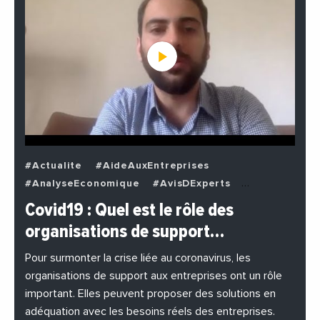
#Actualite
#AideAuxEntreprises
#AnalyseEconomique
#AvisDExperts
#BuzzNews
#Decideurs
Covid19 : Quel est le rôle des
#EchangesMediterraneens
#Economie
organisations de support…
#EnDirectDe
#Entreprises
#Institutions
#PhotosEtVideos
Pour surmonter la crise liée au coronavirus, les
organisations de support aux entreprises ont un rôle
important. Elles peuvent proposer des solutions en
adéquation avec les besoins réels des entreprises.