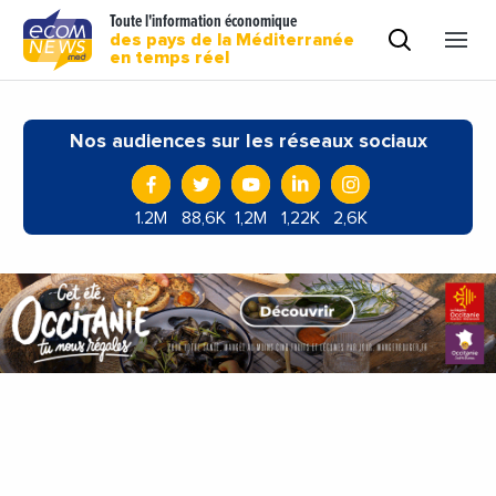
Toute l'information économique
des pays de la Méditerranée
en temps réel
Nos audiences sur les réseaux sociaux
1.2M
88,6K
1,2M
1,22K
2,6K