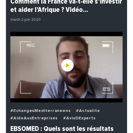
Comment la France va-t-elle s’investir
#EnDirectDe
#Institutions
#PhotosEtVideos
et aider l’Afrique ? Vidéo…
#Politique
mardi 2 juin 2020
#EchangesMediterraneens
#Actualite
#AideAuxEntreprises
#AvisDExperts
#BuzzNews
#Decideurs
EBSOMED : Quels sont les résultats