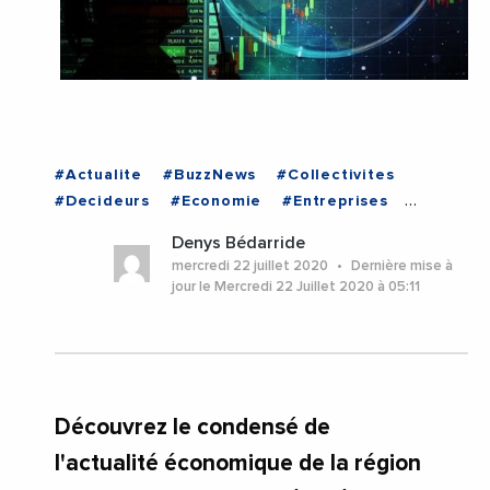
#Actualite
#BuzzNews
#Collectivites
#Decideurs
#Economie
#Entreprises
#Institutions
#Politique
#VieDesEntreprises
Denys Bédarride
mercredi 22 juillet 2020
Dernière mise à
jour le Mercredi 22 Juillet 2020 à 05:11
Découvrez le condensé de
l'actualité économique de la région