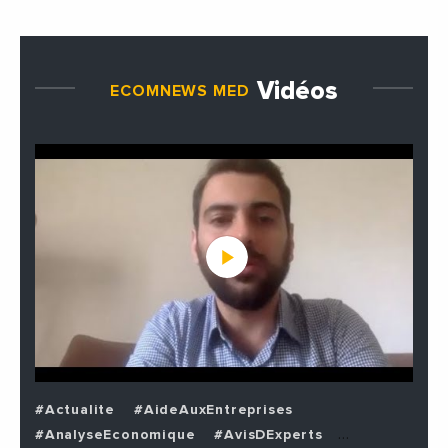
Vidéos
ECOMNEWS MED
#Actualite
#AideAuxEntreprises
#AnalyseEconomique
#AvisDExperts