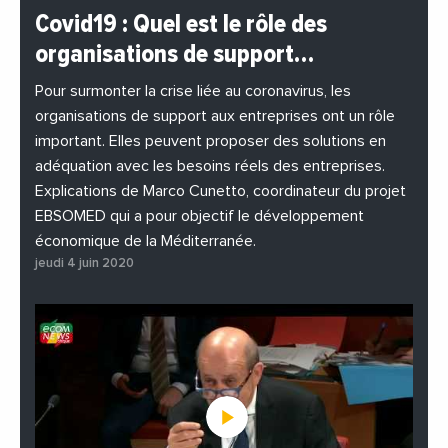
#BuzzNews
#Decideurs
Covid19 : Quel est le rôle des
#EchangesMediterraneens
#Economie
organisations de support…
#EnDirectDe
#Entreprises
#Institutions
#PhotosEtVideos
Pour surmonter la crise liée au coronavirus, les
organisations de support aux entreprises ont un rôle
important. Elles peuvent proposer des solutions en
adéquation avec les besoins réels des entreprises.
Explications de Marco Cunetto, coordinateur du projet
EBSOMED qui a pour objectif le développement
économique de la Méditerranée.
jeudi 4 juin 2020
Décidez comment Google utilise
vos données
Choisissez comment Google peut collecter et utiliser vos données
pour une meilleure expérience de navigation sur notre site. Votre vie
privée est primordiale et vous avez le plein contrôle ici.