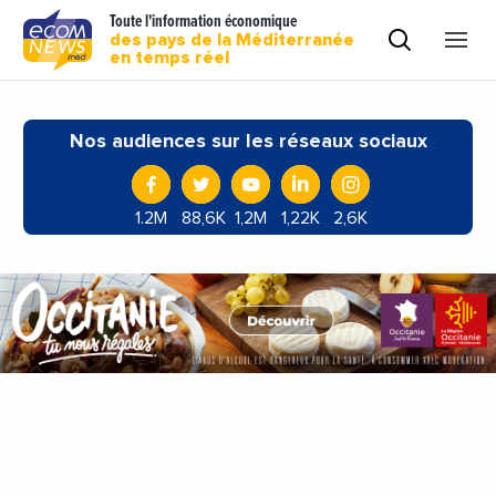
Toute l'information économique
des pays de la Méditerranée
en temps réel
Nos audiences sur les réseaux sociaux
1.2M
88,6K
1,2M
1,22K
2,6K