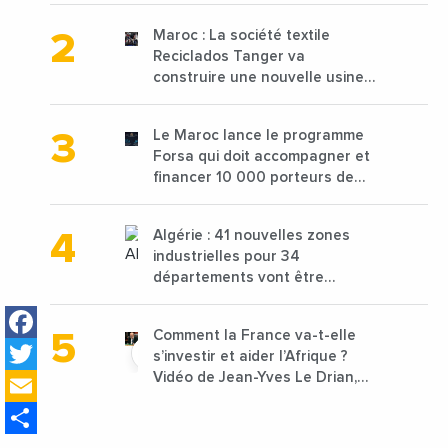
Maroc : La société textile
Reciclados Tanger va
construire une nouvelle usine
de 68 millions de $ pour traiter
les déchets textiles
Le Maroc lance le programme
Forsa qui doit accompagner et
financer 10 000 porteurs de
projets avec une enveloppe de
1,25 milliard de dirhams
Algérie : 41 nouvelles zones
industrielles pour 34
départements vont être
lancées
Facebook
Comment la France va-t-elle
Twitter
s’investir et aider l’Afrique ?
Email
Vidéo de Jean-Yves Le Drian,
ministre des Affaires
Share
étrangères de la France