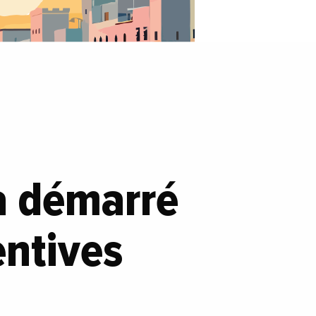
 a démarré
entives