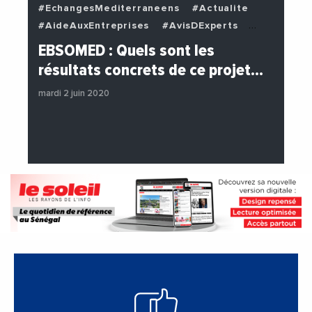
#EchangesMediterraneens
#Actualite
#AideAuxEntreprises
#AvisDExperts
#BuzzNews
#Decideurs
EBSOMED : Quels sont les
#EchangesMediterraneens
#Economie
résultats concrets de ce projet…
#Entreprises
#Institutions
mardi 2 juin 2020
#PhotosEtVideos