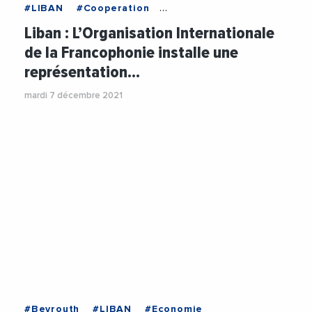
#LIBAN
#Cooperation
#CooperationInternationale
#Culture
Liban : L’Organisation Internationale
#Decideurs
#France
#Institutions
de la Francophonie installe une
représentation…
mardi 7 décembre 2021
#Beyrouth
#LIBAN
#Economie