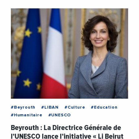
#Beyrouth
#LIBAN
#Culture
#Education
#Humanitaire
#UNESCO
Beyrouth : La Directrice Générale de
l’UNESCO lance l’initiative « Li Beirut