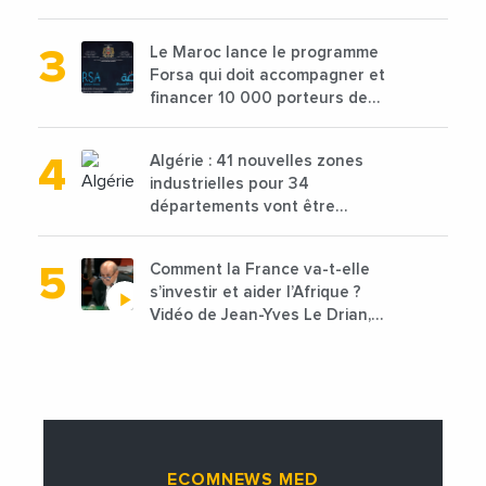
de 68 millions de $ pour traiter
les déchets textiles
Le Maroc lance le programme
Forsa qui doit accompagner et
financer 10 000 porteurs de
projets avec une enveloppe de
1,25 milliard de dirhams
Algérie : 41 nouvelles zones
industrielles pour 34
départements vont être
lancées
Comment la France va-t-elle
s’investir et aider l’Afrique ?
Vidéo de Jean-Yves Le Drian,
ministre des Affaires
étrangères de la France
ECOMNEWS MED