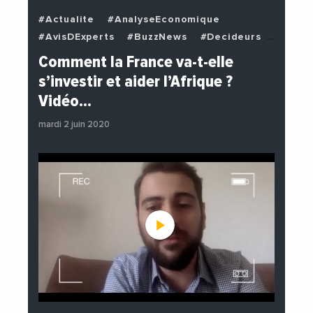
#Actualite
#AnalyseEconomique
#AvisDExperts
#BuzzNews
#Decideurs
#EchangesMediterraneens
#Economie
Comment la France va-t-elle
#EnDirectDe
#Institutions
s’investir et aider l’Afrique ?
#PhotosEtVideos
#Politique
Vidéo…
mardi 2 juin 2020