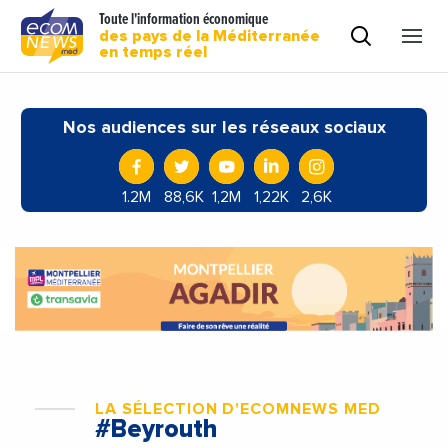
Toute l'information économique
des pays de la Méditerranée
en temps réel
Nos audiences sur les réseaux sociaux
1.2M
88,6K
1,2M
1,22K
2,6K
LA SÉLECTION D'ECOMNEWS MED
#Beyrouth