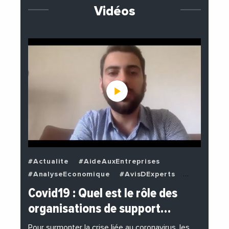
Vidéos
#Actualite
#AideAuxEntreprises
#AnalyseEconomique
#AvisDExperts
#BuzzNews
#Decideurs
Covid19 : Quel est le rôle des
#EchangesMediterraneens
#Economie
organisations de support…
#EnDirectDe
#Entreprises
#Institutions
#PhotosEtVideos
Pour surmonter la crise liée au coronavirus, les