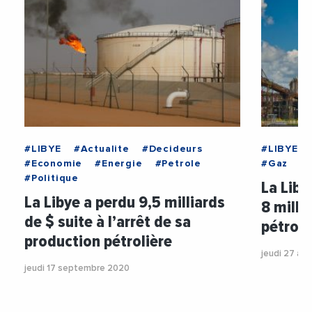
#LIBYE
#Actualite
#Decideurs
#LIBYE
#Economie
#Energie
#Petrole
#Gaz
#P
#Politique
La Liby
La Libye a perdu 9,5 milliards
8 milli
de $ suite à l’arrêt de sa
pétroli
production pétrolière
jeudi 27 ao
jeudi 17 septembre 2020