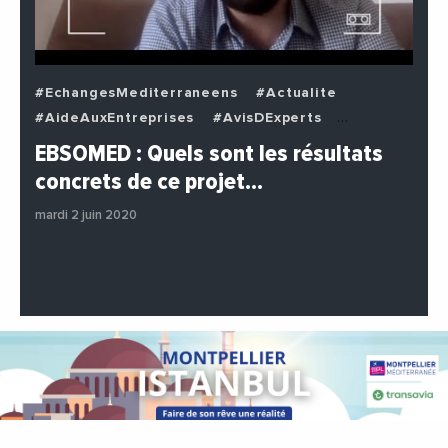
#EchangesMediterraneens
#Actualite
#AideAuxEntreprises
#AvisDExperts
#BuzzNews
#Decideurs
EBSOMED : Quels sont les résultats
#EchangesMediterraneens
#Economie
concrets de ce projet…
#Entreprises
#Institutions
#PhotosEtVideos
mardi 2 juin 2020