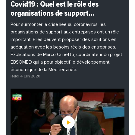
#BuzzNews
#Decideurs
Covid19 : Quel est le rôle des
#EchangesMediterraneens
#Economie
organisations de support…
#EnDirectDe
#Entreprises
#Institutions
#PhotosEtVideos
Pour surmonter la crise liée au coronavirus, les
organisations de support aux entreprises ont un rôle
important. Elles peuvent proposer des solutions en
adéquation avec les besoins réels des entreprises.
Explications de Marco Cunetto, coordinateur du projet
EBSOMED qui a pour objectif le développement
économique de la Méditerranée.
jeudi 4 juin 2020