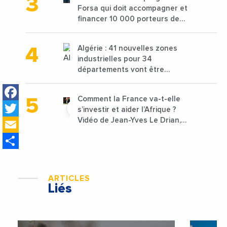
Forsa qui doit accompagner et
financer 10 000 porteurs de
projets avec une enveloppe de
1,25 milliard de dirhams
Algérie : 41 nouvelles zones
industrielles pour 34
départements vont être
lancées
Facebook
Comment la France va-t-elle
Twitter
s’investir et aider l’Afrique ?
Email
Vidéo de Jean-Yves Le Drian,
ministre des Affaires
Share
étrangères de la France
ARTICLES
Liés