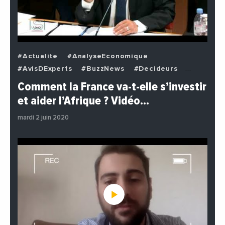
#Actualite
#AnalyseEconomique
#AvisDExperts
#BuzzNews
#Decideurs
#EchangesMediterraneens
#Economie
Comment la France va-t-elle s’investir
#EnDirectDe
#Institutions
#PhotosEtVideos
et aider l’Afrique ? Vidéo…
#Politique
mardi 2 juin 2020