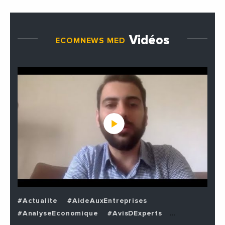
Vidéos
ECOMNEWS MED
#Actualite
#AideAuxEntreprises
#AnalyseEconomique
#AvisDExperts