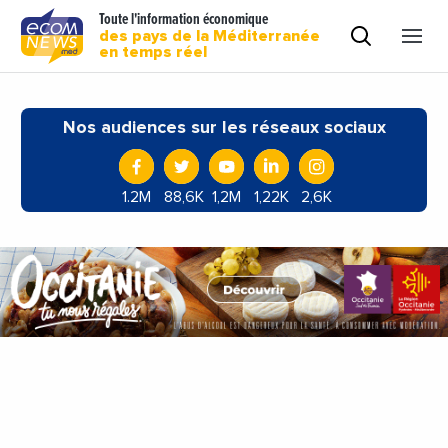
Toute l'information économique
des pays de la Méditerranée
en temps réel
Nos audiences sur les réseaux sociaux
1.2M
88,6K
1,2M
1,22K
2,6K