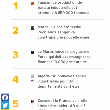
Tunisie : La production de
tomate industrielle est
attendue à 850 000 tonnes en
2025 en baisse de 15%
Maroc : La société textile
Reciclados Tanger va
construire une nouvelle usine
de 68 millions de $ pour traiter
les déchets textiles
Le Maroc lance le programme
Forsa qui doit accompagner et
financer 10 000 porteurs de
projets avec une enveloppe de
1,25 milliard de dirhams
Algérie : 41 nouvelles zones
industrielles pour 34
départements vont être
lancées
Facebook
Comment la France va-t-elle
Twitter
s’investir et aider l’Afrique ?