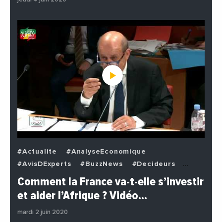
#Actualite
#AnalyseEconomique
#AvisDExperts
#BuzzNews
#Decideurs
#EchangesMediterraneens
#Economie
Comment la France va-t-elle s’investir
#EnDirectDe
#Institutions
#PhotosEtVideos
et aider l’Afrique ? Vidéo…
#Politique
mardi 2 juin 2020