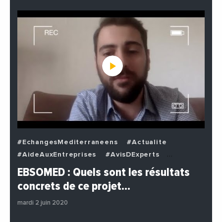
#EchangesMediterraneens
#Actualite
#AideAuxEntreprises
#AvisDExperts
#BuzzNews
#Decideurs
EBSOMED : Quels sont les résultats
#EchangesMediterraneens
#Economie
concrets de ce projet…
#Entreprises
#Institutions
#PhotosEtVideos
mardi 2 juin 2020