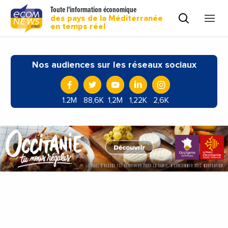
Toute l'information économique
des pays de la Méditerranée
en temps réel
Nos audiences sur les réseaux sociaux
1.2M
88,6K
1,2M
1,22K
2,6K