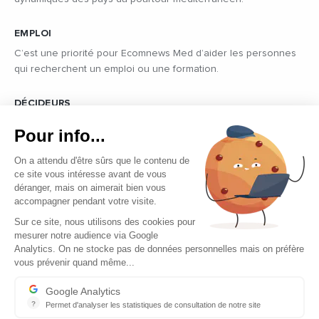
EMPLOI
C’est une priorité pour Ecomnews Med d’aider les personnes
qui recherchent un emploi ou une formation.
DÉCIDEURS
Quels sont les décideurs qui font l’actualité économique et
Pour info...
politique des pays du pourtour de la Méditerranée.
On a attendu d'être sûrs que le contenu de
ce site vous intéresse avant de vous
déranger, mais on aimerait bien vous
accompagner pendant votre visite.
Sur ce site, nous utilisons des cookies pour
mesurer notre audience via Google
Copyright © 2026 - Tous droits réservés
Analytics. On ne stocke pas de données personnelles mais on préfère
vous prévenir quand même...
Qui sommes-nous ?
Contact
Google Analytics
?
Permet d'analyser les statistiques de consultation de notre site
Mentions légales
Indispensable pour piloter notre site internet, il permet de mesure