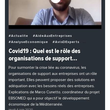
#Actualite
#AideAuxEntreprises
#AnalyseEconomique
#AvisDExperts
#BuzzNews
#Decideurs
Covid19 : Quel est le rôle des
#EchangesMediterraneens
#Economie
organisations de support…
#EnDirectDe
#Entreprises
#Institutions
#PhotosEtVideos
Pour surmonter la crise liée au coronavirus, les
organisations de support aux entreprises ont un rôle
important. Elles peuvent proposer des solutions en
adéquation avec les besoins réels des entreprises.
Explications de Marco Cunetto, coordinateur du projet
EBSOMED qui a pour objectif le développement
économique de la Méditerranée.
jeudi 4 juin 2020