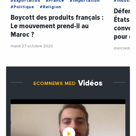
#Exportation
#France
#Importation
#Industri
#Politique
#Religion
Défense
Boycott des produits français :
États-U
Le mouvement prend-il au
conven
Maroc ?
pour di
mardi 27 octobre 2020
mercredi 7 
Vidéos
ECOMNEWS MED