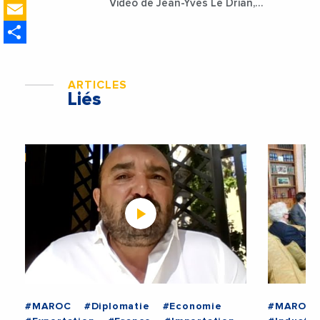
Email
Vidéo de Jean-Yves Le Drian,
ministre des Affaires
Share
étrangères de la France
ARTICLES
Liés
#MAROC
#Diplomatie
#Economie
#MAROC