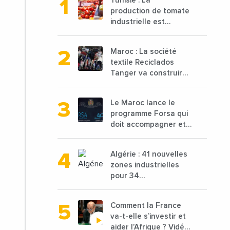
Tunisie : La
production de tomate
industrielle est
attendue à 850 000
tonnes en 2025 en
Maroc : La société
baisse de 15%
textile Reciclados
Tanger va construire
une nouvelle usine de
68 millions de $ pour
Le Maroc lance le
traiter les déchets
programme Forsa qui
textiles
doit accompagner et
financer 10 000
porteurs de projets
Algérie : 41 nouvelles
avec une enveloppe
zones industrielles
de 1,25 milliard de
pour 34
dirhams
départements vont
être lancées
Comment la France
va-t-elle s’investir et
aider l’Afrique ? Vidéo