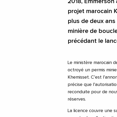
2018, Emmerson a
projet marocain 
plus de deux ans 
minière de boucl
précédant le lanc
Le ministère marocain d
octroyé un permis mini
Khemisset. C’est l’annon
précise que l’autorisati
reconduite pour de nouv
réserves.
La licence couvre une su