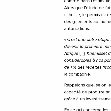
compte dans l’estimatio
Alors que l’étude de fa
richesse, le permis minie
des gisements au moment
autorisations.
«
C’est une autre étape
devenir la première mi
Afrique
[…].
Khemisset d
considérables à nos pa
de 1 % des recettes fis
la compagnie.
Rappelons que, selon les
capacité de produire a
grâce à un investisseme
En ce qui concerne les 