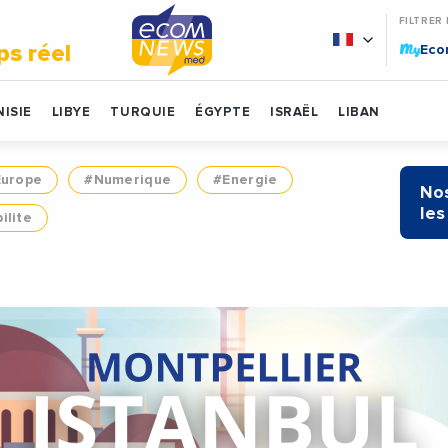
FILTRER
My
ps réel
Ec
ISIE
LIBYE
TURQUIE
ÉGYPTE
ISRAËL
LIBAN
Europe
#Numerique
#Energie
Nos
les
ilite