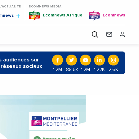
 L'ACTUALITÉ
ECOMNEWS MEDIA
Ecomnews Afrique
Ecomnews
omnews
 audiences sur
 réseaux sociaux
1.2M
88,6K
1,2M
1,22K
2,6K