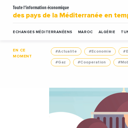
Toute l'information économique
des pays de la Méditerranée en tem
ECHANGES MÉDITERRANÉENS
MAROC
ALGÉRIE
TUN
EN CE
#Actualite
#Economie
#
MOMENT
#Gaz
#Cooperation
#Mob