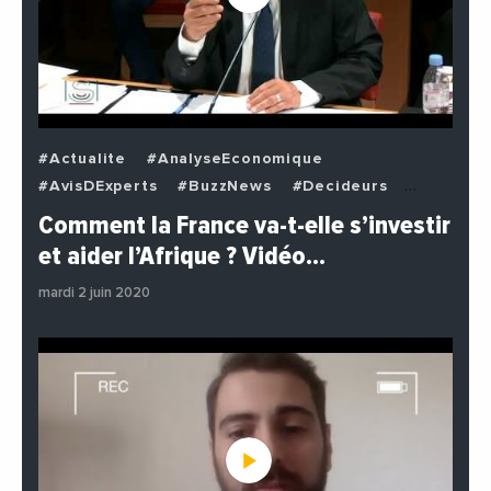
#Actualite
#AnalyseEconomique
#AvisDExperts
#BuzzNews
#Decideurs
#EchangesMediterraneens
#Economie
Comment la France va-t-elle s’investir
#EnDirectDe
#Institutions
#PhotosEtVideos
et aider l’Afrique ? Vidéo…
#Politique
mardi 2 juin 2020