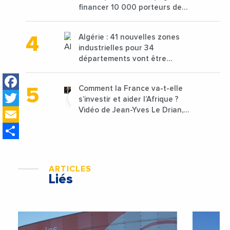
financer 10 000 porteurs de
projets avec une enveloppe de
1,25 milliard de dirhams
Algérie : 41 nouvelles zones
industrielles pour 34
départements vont être
lancées
Facebook
Comment la France va-t-elle
Twitter
s’investir et aider l’Afrique ?
Email
Vidéo de Jean-Yves Le Drian,
ministre des Affaires
Share
étrangères de la France
ARTICLES
Liés