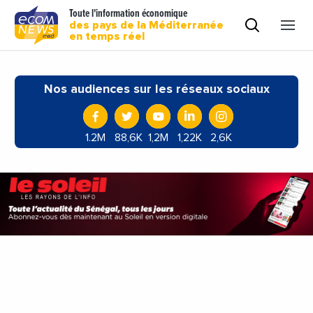
Toute l'information économique
des pays de la Méditerranée
en temps réel
Nos audiences sur les réseaux sociaux
1.2M
88,6K
1,2M
1,22K
2,6K