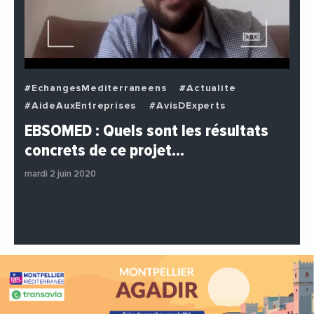
#EchangesMediterraneens
#Actualite
#AideAuxEntreprises
#AvisDExperts
#BuzzNews
#Decideurs
EBSOMED : Quels sont les résultats
#EchangesMediterraneens
#Economie
concrets de ce projet…
#Entreprises
#Institutions
#PhotosEtVideos
mardi 2 juin 2020