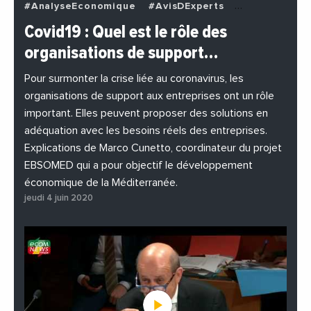
#AnalyseEconomique
#AvisDExperts
#BuzzNews
#Decideurs
Covid19 : Quel est le rôle des
#EchangesMediterraneens
#Economie
organisations de support…
#EnDirectDe
#Entreprises
#Institutions
#PhotosEtVideos
Pour surmonter la crise liée au coronavirus, les
organisations de support aux entreprises ont un rôle
important. Elles peuvent proposer des solutions en
adéquation avec les besoins réels des entreprises.
Explications de Marco Cunetto, coordinateur du projet
EBSOMED qui a pour objectif le développement
économique de la Méditerranée.
jeudi 4 juin 2020