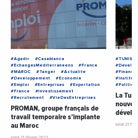
#Agadir
#Casablanca
#TUNISIE
#EchangesMediterraneens
#France
#Develo
#MAROC
#Tanger
#Actualite
#Finance
#Developpement
#Economie
#Institut
#Emploi
#Entreprises
#Exportation
#Politiqu
#France
#Investissement
La Tuni
#Recrutement
#VieDesEntreprises
nouvea
PROMAN, groupe français de
dévelo
travail temporaire s’implante
au Maroc
lundi 21 fév
lundi 21 février 2022