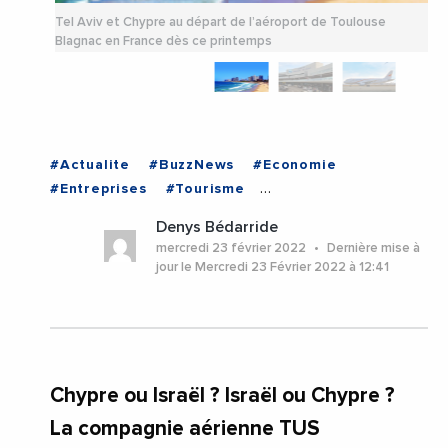
Tel Aviv et Chypre au départ de l’aéroport de Toulouse
T
Blagnac en France dès ce printemps
B
#Actualite
#BuzzNews
#Economie
#Entreprises
#Tourisme
#VieDesEntreprises
#Chypre
Denys Bédarride
#EchangesMediterraneens
#France
mercredi 23 février 2022
Dernière mise à
#ISRAEL
#TelAviv
jour le Mercredi 23 Février 2022 à 12:41
Chypre ou Israël ? Israël ou Chypre ?
La compagnie aérienne TUS