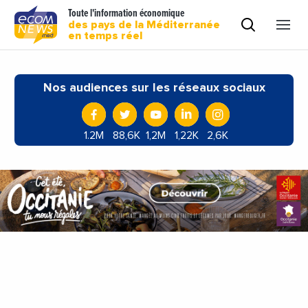
Toute l'information économique
des pays de la Méditerranée
en temps réel
Nos audiences sur les réseaux sociaux
1.2M
88,6K
1,2M
1,22K
2,6K