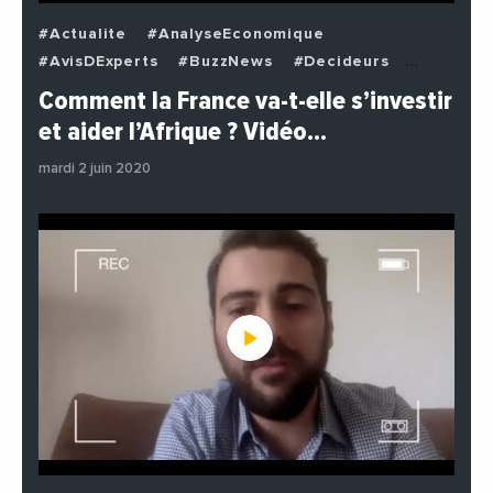
#Actualite
#AnalyseEconomique
#AvisDExperts
#BuzzNews
#Decideurs
#EchangesMediterraneens
#Economie
Comment la France va-t-elle s’investir
#EnDirectDe
#Institutions
#PhotosEtVideos
et aider l’Afrique ? Vidéo…
#Politique
mardi 2 juin 2020