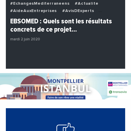
#EchangesMediterraneens
#Actualite
#AideAuxEntreprises
#AvisDExperts
#BuzzNews
#Decideurs
EBSOMED : Quels sont les résultats
#EchangesMediterraneens
#Economie
concrets de ce projet…
#Entreprises
#Institutions
#PhotosEtVideos
mardi 2 juin 2020