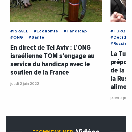
#ISRAEL
#Economie
#Handicap
#TURQUI
#ONG
#Sante
#Decideu
#Russie
En direct de Tel Aviv : L’ONG
La Turq
israélienne TOM s’engage au
prépond
service du handicap avec le
de la g
soutien de la France
la Russ
jeudi 2 juin 2022
alimen
jeudi 2 juin