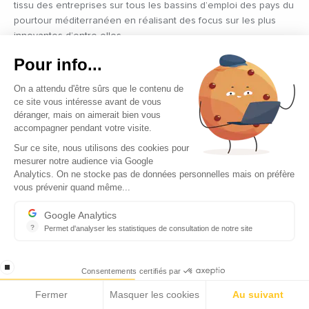
tissu des entreprises sur tous les bassins d’emploi des pays du
pourtour méditerranéen en réalisant des focus sur les plus
innovantes d’entre elles.
Pour info...
VIDÉOS
On a attendu d'être sûrs que le contenu de
Retrouvez tous les reportages et interviews de terrain réalisés
ce site vous intéresse avant de vous
par nos journalistes professionnels sur les acteurs les plus
déranger, mais on aimerait bien vous
dynamiques des pays du pourtour méditerranéen.
accompagner pendant votre visite.
Sur ce site, nous utilisons des cookies pour
EMPLOI
mesurer notre audience via Google
C’est une priorité pour Ecomnews Med d’aider les personnes
Analytics. On ne stocke pas de données personnelles mais on préfère
qui recherchent un emploi ou une formation.
vous prévenir quand même...
Google Analytics
DÉCIDEURS
?
Permet d'analyser les statistiques de consultation de notre site
Quels sont les décideurs qui font l’actualité économique et
Indispensable pour piloter notre site internet, il permet de mesure
politique des pays du pourtour de la Méditerranée.
stop loading
Consentements certifiés par
Fermer
Masquer les cookies
Au suivant