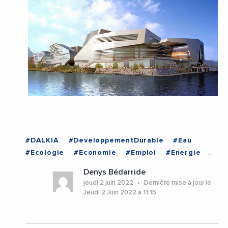
#DALKIA
#DeveloppementDurable
#Eau
#Ecologie
#Economie
#Emploi
#Energie
#ArabieSaoudite
Denys Bédarride
jeudi 2 juin 2022
Dernière mise à jour le
Jeudi 2 Juin 2022 à 11:15