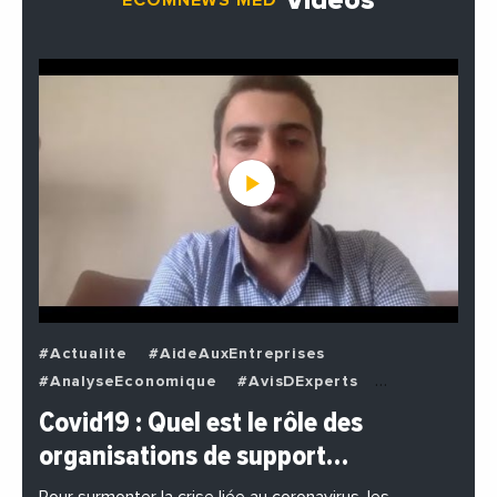
Vidéos
ECOMNEWS MED
#Actualite
#AideAuxEntreprises
#AnalyseEconomique
#AvisDExperts
#BuzzNews
#Decideurs
Covid19 : Quel est le rôle des
#EchangesMediterraneens
#Economie
organisations de support…
#EnDirectDe
#Entreprises
#Institutions
#PhotosEtVideos