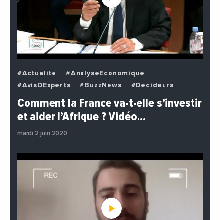
#Actualite
#AnalyseEconomique
#AvisDExperts
#BuzzNews
#Decideurs
#EchangesMediterraneens
#Economie
Comment la France va-t-elle s’investir
#EnDirectDe
#Institutions
#PhotosEtVideos
et aider l’Afrique ? Vidéo…
#Politique
mardi 2 juin 2020