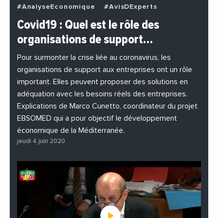
#AnalyseEconomique
#AvisDExperts
#BuzzNews
#Decideurs
Covid19 : Quel est le rôle des
#EchangesMediterraneens
#Economie
organisations de support…
#EnDirectDe
#Entreprises
#Institutions
#PhotosEtVideos
Pour surmonter la crise liée au coronavirus, les
organisations de support aux entreprises ont un rôle
important. Elles peuvent proposer des solutions en
adéquation avec les besoins réels des entreprises.
Explications de Marco Cunetto, coordinateur du projet
EBSOMED qui a pour objectif le développement
économique de la Méditerranée.
jeudi 4 juin 2020