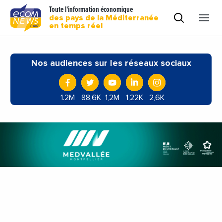
Toute l'information économique
des pays de la Méditerranée
en temps réel
Nos audiences sur les réseaux sociaux
1.2M
88,6K
1,2M
1,22K
2,6K