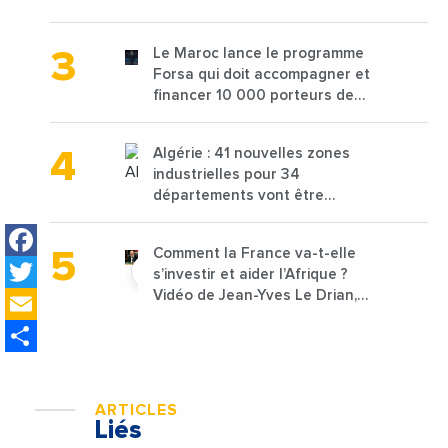
de 68 millions de $ pour traiter
les déchets textiles
Le Maroc lance le programme
Forsa qui doit accompagner et
financer 10 000 porteurs de
projets avec une enveloppe de
1,25 milliard de dirhams
Algérie : 41 nouvelles zones
industrielles pour 34
départements vont être
lancées
Facebook
Comment la France va-t-elle
Twitter
s’investir et aider l’Afrique ?
Email
Vidéo de Jean-Yves Le Drian,
ministre des Affaires
Share
étrangères de la France
ARTICLES
Liés