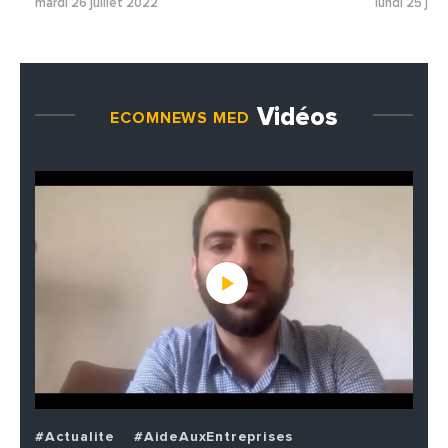
mardi 26 juillet 2022
lundi 25 jui
Vidéos
ECOMNEWS MED
#Actualite
#AideAuxEntreprises