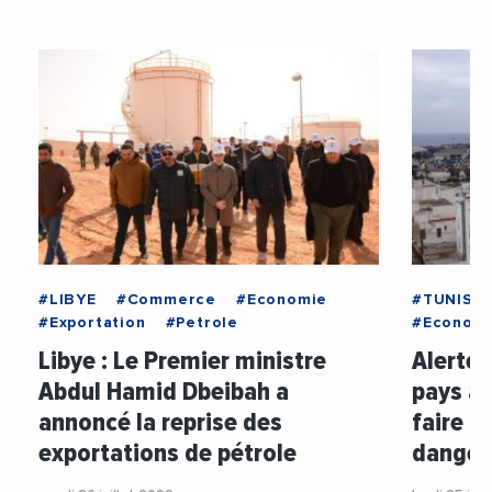
#LIBYE
#Commerce
#Economie
#TUNISIE
#Exportation
#Petrole
#Econom
Libye : Le Premier ministre
Alerte :
Abdul Hamid Dbeibah a
pays af
annoncé la reprise des
faire dé
exportations de pétrole
danger