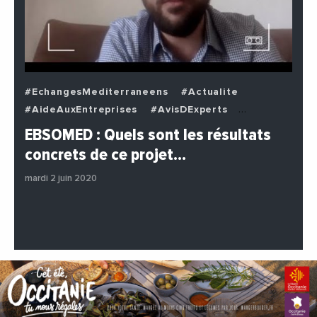
#EchangesMediterraneens
#Actualite
#AideAuxEntreprises
#AvisDExperts
#BuzzNews
#Decideurs
EBSOMED : Quels sont les résultats
#EchangesMediterraneens
#Economie
concrets de ce projet…
#Entreprises
#Institutions
#PhotosEtVideos
mardi 2 juin 2020