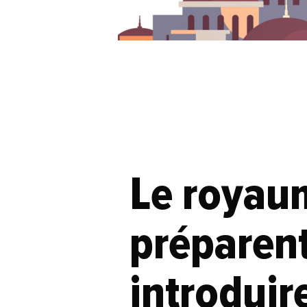
Le royau
préparent
introduir