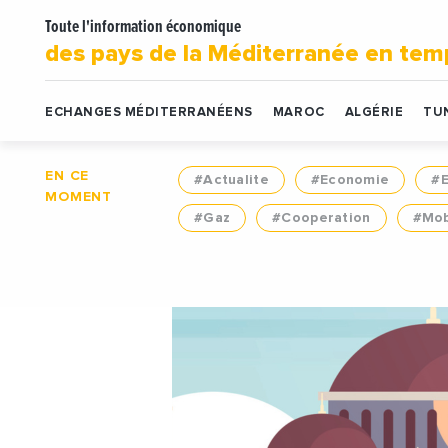
Toute l'information économique
des pays de la Méditerranée en tem
ECHANGES MÉDITERRANÉENS
MAROC
ALGÉRIE
TUN
EN CE
#Actualite
#Economie
#
MOMENT
#Gaz
#Cooperation
#Mob