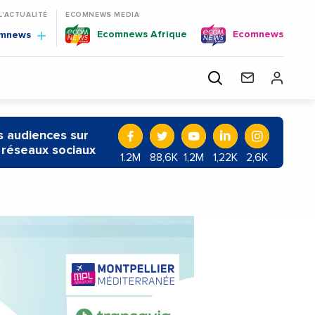
 L'ACTUALITÉ
ECOMNEWS MEDIA
Ecomnews Afrique
Ecomnews
omnews
 audiences sur
 réseaux sociaux
1.2M
88,6K
1,2M
1,22K
2,6K