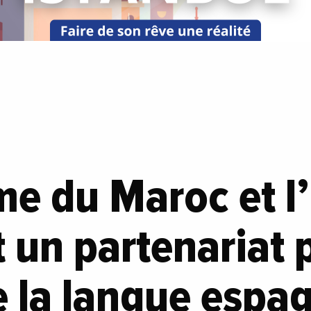
me du Maroc et l
 un partenariat 
e la langue espa