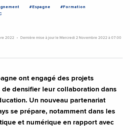
ignement
#Espagne
#Formation
C
bre 2022
Dernière mise à jour le Mercredi 2 Novembre 2022 à 07:00
pagne ont engagé des projets
e densifier leur collaboration dans
éducation. Un nouveau partenariat
ays se prépare, notamment dans les
tique et numérique en rapport avec