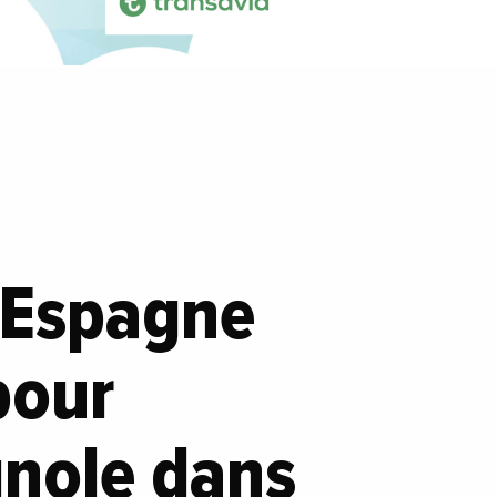
’Espagne
pour
gnole dans