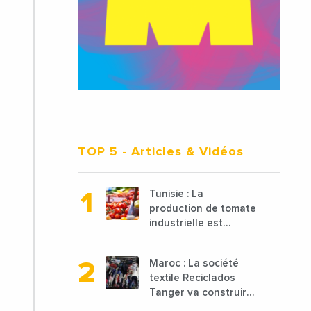
TOP 5
- Articles & Vidéos
Tunisie : La
production de tomate
industrielle est
attendue à 850 000
tonnes en 2025 en
Maroc : La société
baisse de 15%
textile Reciclados
Tanger va construire
une nouvelle usine de