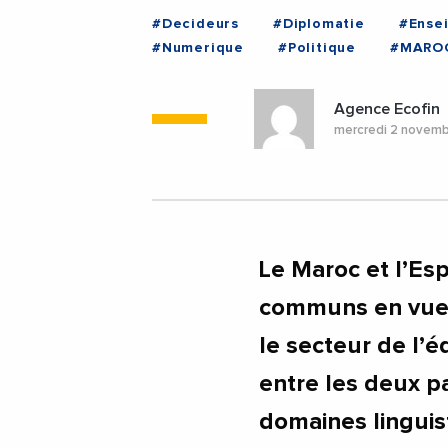
#Decideurs
#Diplomatie
#Ense
#Numerique
#Politique
#MARO
Agence Ecofin
mercredi 2 novem
Le Maroc et l’Es
communs en vue d
le secteur de l’
entre les deux p
domaines linguis