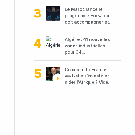
68 millions de $ pour
Le Maroc lance le
traiter les déchets
programme Forsa qui
textiles
doit accompagner et
financer 10 000
porteurs de projets
Algérie : 41 nouvelles
avec une enveloppe
zones industrielles
de 1,25 milliard de
pour 34
dirhams
départements vont
être lancées
Comment la France
va-t-elle s’investir et
aider l’Afrique ? Vidéo
de Jean-Yves Le
Drian, ministre des
Affaires étrangères
de la France