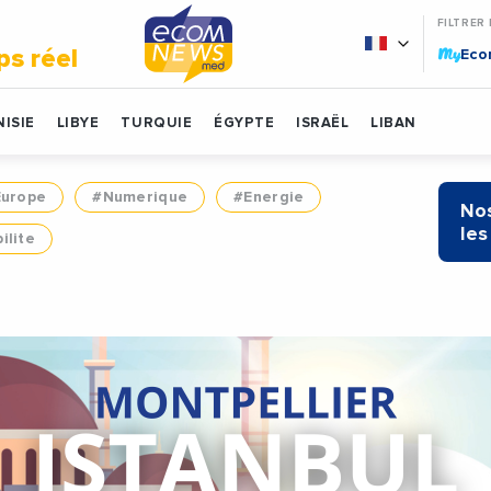
FILTRER
My
ps réel
Ec
ISIE
LIBYE
TURQUIE
ÉGYPTE
ISRAËL
LIBAN
Europe
#Numerique
#Energie
Nos
les
ilite