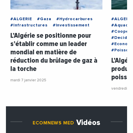
#ALGERIE
#Gaza
#Hydrocarbures
#ALGERIE
#Infrastructures
#Investissement
#Aquacul
#Coopera
L’Algérie se positionne pour
#Decideu
s’établir comme un leader
#Econom
mondial en matière de
#Poisson
réduction du brûlage de gaz à
L’Algér
la torche
product
poisson
mardi 7 janvier 2025
vendredi 2
Vidéos
ECOMNEWS MED