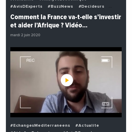
#AvisDExperts
#BuzzNews
#Decideurs
#EchangesMediterraneens
#Economie
Comment la France va-t-elle s’investir
#EnDirectDe
#Institutions
#PhotosEtVideos
et aider l’Afrique ? Vidéo…
#Politique
mardi 2 juin 2020
#EchangesMediterraneens
#Actualite