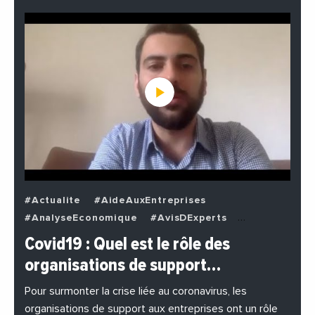
#Actualite
#AideAuxEntreprises
#AnalyseEconomique
#AvisDExperts
#BuzzNews
#Decideurs
Covid19 : Quel est le rôle des
#EchangesMediterraneens
#Economie
organisations de support…
#EnDirectDe
#Entreprises
#Institutions
#PhotosEtVideos
Pour surmonter la crise liée au coronavirus, les
organisations de support aux entreprises ont un rôle