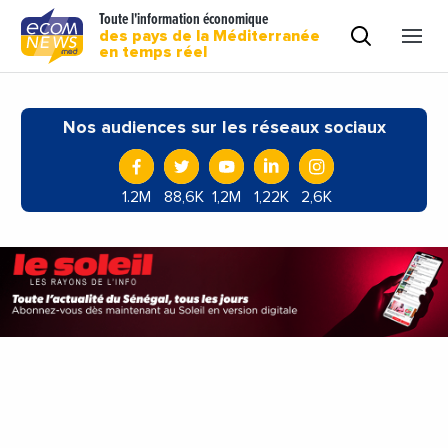
Toute l'information économique
des pays de la Méditerranée
en temps réel
Nos audiences sur les réseaux sociaux
1.2M
88,6K
1,2M
1,22K
2,6K