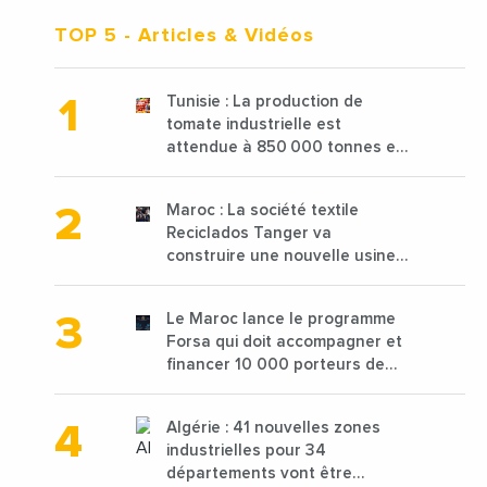
TOP 5
- Articles & Vidéos
Tunisie : La production de
tomate industrielle est
attendue à 850 000 tonnes en
2025 en baisse de 15%
Maroc : La société textile
Reciclados Tanger va
construire une nouvelle usine
de 68 millions de $ pour traiter
les déchets textiles
Le Maroc lance le programme
Forsa qui doit accompagner et
financer 10 000 porteurs de
projets avec une enveloppe de
1,25 milliard de dirhams
Algérie : 41 nouvelles zones
industrielles pour 34
départements vont être