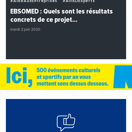
#AideAuxEntreprises
#AvisDExperts
#BuzzNews
#Decideurs
EBSOMED : Quels sont les résultats
#EchangesMediterraneens
#Economie
concrets de ce projet…
#Entreprises
#Institutions
#PhotosEtVideos
mardi 2 juin 2020