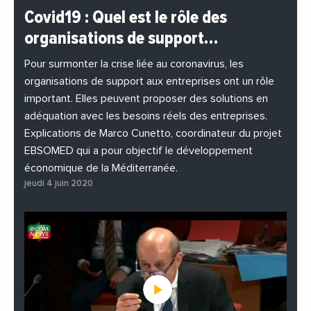
#BuzzNews
#Decideurs
Covid19 : Quel est le rôle des
#EchangesMediterraneens
#Economie
organisations de support…
#EnDirectDe
#Entreprises
#Institutions
#PhotosEtVideos
Pour surmonter la crise liée au coronavirus, les
organisations de support aux entreprises ont un rôle
important. Elles peuvent proposer des solutions en
adéquation avec les besoins réels des entreprises.
Explications de Marco Cunetto, coordinateur du projet
EBSOMED qui a pour objectif le développement
économique de la Méditerranée.
jeudi 4 juin 2020