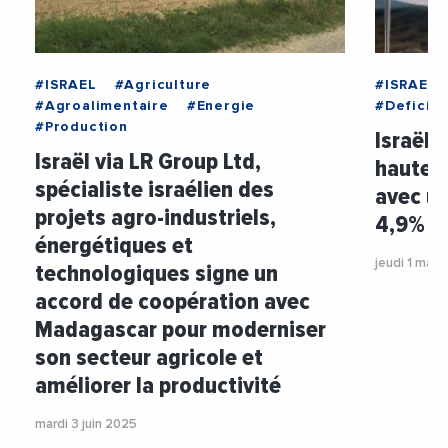
#ISRAEL
#Agriculture
#ISRAEL
#Agroalimentaire
#Energie
#Deficit
#Production
Israël 
Israël via LR Group Ltd,
hauteur
spécialiste israélien des
avec un
projets agro-industriels,
4,9% d
énergétiques et
jeudi 1 mai 
technologiques signe un
accord de coopération avec
Madagascar pour moderniser
son secteur agricole et
améliorer la productivité
mardi 3 juin 2025