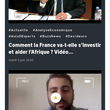
#Actualite
#AnalyseEconomique
#AvisDExperts
#BuzzNews
#Decideurs
#EchangesMediterraneens
#Economie
Comment la France va-t-elle s’investir
#EnDirectDe
#Institutions
#PhotosEtVideos
et aider l’Afrique ? Vidéo…
#Politique
mardi 2 juin 2020