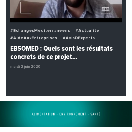
#EchangesMediterraneens
#Actualite
#AideAuxEntreprises
#AvisDExperts
#BuzzNews
#Decideurs
EBSOMED : Quels sont les résultats
#EchangesMediterraneens
#Economie
concrets de ce projet…
#Entreprises
#Institutions
#PhotosEtVideos
mardi 2 juin 2020