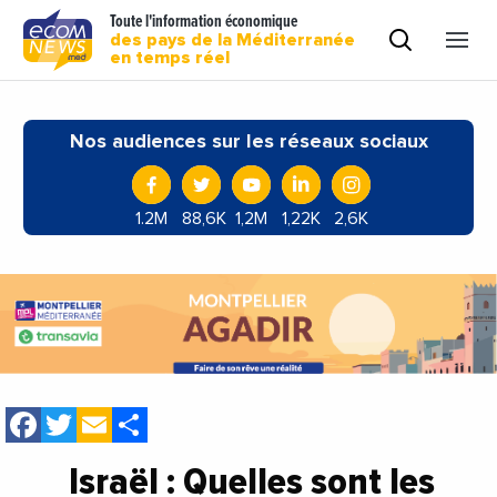
Toute l'information économique
des pays de la Méditerranée
en temps réel
Nos audiences sur les réseaux sociaux
1.2M
88,6K
1,2M
1,22K
2,6K
Facebook
Twitter
Email
Share
Israël : Quelles sont les