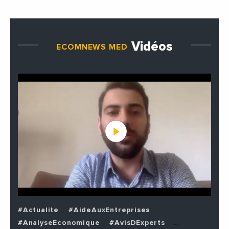
Vidéos
ECOMNEWS MED
#Actualite
#AideAuxEntreprises
#AnalyseEconomique
#AvisDExperts