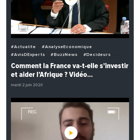
#Actualite
#AnalyseEconomique
#AvisDExperts
#BuzzNews
#Decideurs
#EchangesMediterraneens
#Economie
Comment la France va-t-elle s’investir
#EnDirectDe
#Institutions
#PhotosEtVideos
et aider l’Afrique ? Vidéo…
#Politique
mardi 2 juin 2020