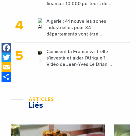
financer 10 000 porteurs de
projets avec une enveloppe de
1,25 milliard de dirhams
Algérie : 41 nouvelles zones
industrielles pour 34
départements vont être
lancées
Facebook
Comment la France va-t-elle
Twitter
s’investir et aider l’Afrique ?
Email
Vidéo de Jean-Yves Le Drian,
ministre des Affaires
Share
étrangères de la France
ARTICLES
Liés