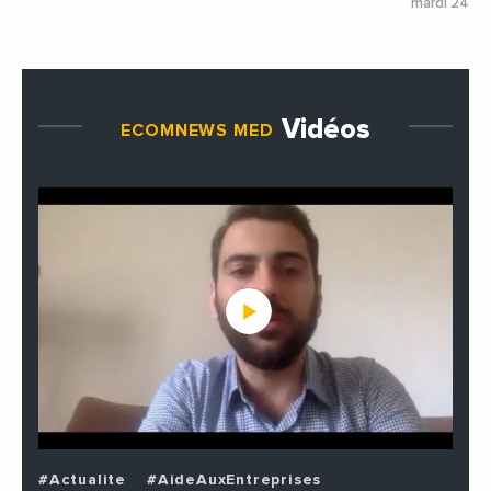
mardi 24 ju
Vidéos
ECOMNEWS MED
#Actualite
#AideAuxEntreprises