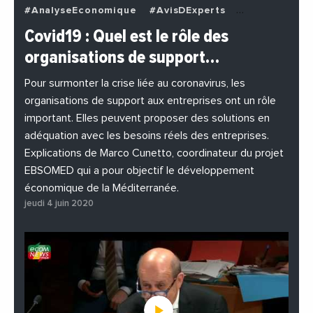
#AnalyseEconomique
#AvisDExperts
#BuzzNews
#Decideurs
Covid19 : Quel est le rôle des
#EchangesMediterraneens
#Economie
organisations de support…
#EnDirectDe
#Entreprises
#Institutions
#PhotosEtVideos
Pour surmonter la crise liée au coronavirus, les
organisations de support aux entreprises ont un rôle
important. Elles peuvent proposer des solutions en
adéquation avec les besoins réels des entreprises.
Explications de Marco Cunetto, coordinateur du projet
EBSOMED qui a pour objectif le développement
économique de la Méditerranée.
jeudi 4 juin 2020