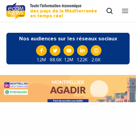
Toute l'information économique
des pays de la Méditerranée
en temps réel
Nos audiences sur les réseaux sociaux
1.2M
88,6K
1,2M
1,22K
2,6K