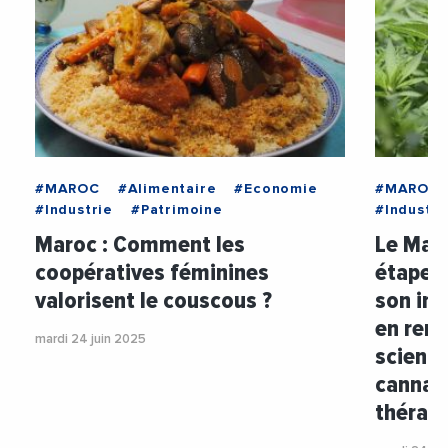
#MAROC
#Alimentaire
#Economie
#MAROC
#Industrie
#Patrimoine
#Industri
Maroc : Comment les
Le Maro
coopératives féminines
étape d
valorisent le couscous ?
son ind
en renf
mardi 24 juin 2025
scienti
cannab
thérap