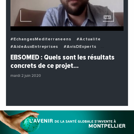
#EchangesMediterraneens
#Actualite
#AideAuxEntreprises
#AvisDExperts
#BuzzNews
#Decideurs
EBSOMED : Quels sont les résultats
#EchangesMediterraneens
#Economie
concrets de ce projet…
#Entreprises
#Institutions
#PhotosEtVideos
mardi 2 juin 2020