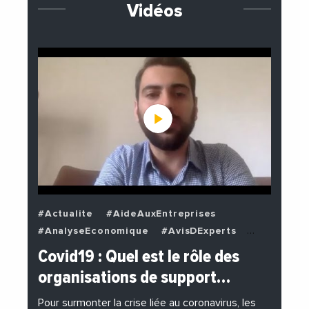
Vidéos
#Actualite
#AideAuxEntreprises
#AnalyseEconomique
#AvisDExperts
#BuzzNews
#Decideurs
Covid19 : Quel est le rôle des
#EchangesMediterraneens
#Economie
organisations de support…
#EnDirectDe
#Entreprises
#Institutions
#PhotosEtVideos
Pour surmonter la crise liée au coronavirus, les