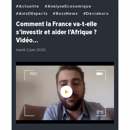
#Actualite
#AnalyseEconomique
#AvisDExperts
#BuzzNews
#Decideurs
#EchangesMediterraneens
#Economie
Comment la France va-t-elle
#EnDirectDe
#Institutions
s’investir et aider l’Afrique ?
#PhotosEtVideos
#Politique
Vidéo…
mardi 2 juin 2020