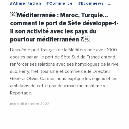
#Alimentation
#Commerce
#Ecomnews
#Economie
#Espagne
#Ferry
#France
￼Méditerranée : Maroc, Turquie…
#Fret
#Grimaldi
#Industrie
#Italie
comment le port de Sète développe-t-
#Marche
#Maroc
#Mediterranee
#Mer
il son activité avec les pays du
#MSC
#Nador
#Navire
#Nourriture
pourtour méditerranéen ?￼
#Port
#Rungis
#Tourisme
#Turquie
Deuxième port français de la Méditerranée avec 1000
escales par an, le port de Sète Sud de France entend
renforcer ses relations avec ses homologues de la rive
sud. Ferry, fret, tourisme et commerce, le Directeur
Général Olivier Carmes nous explique les enjeux et les
ambitions de cette grande « machine maritime ».
Reportage.
mardi 18 octobre 2022