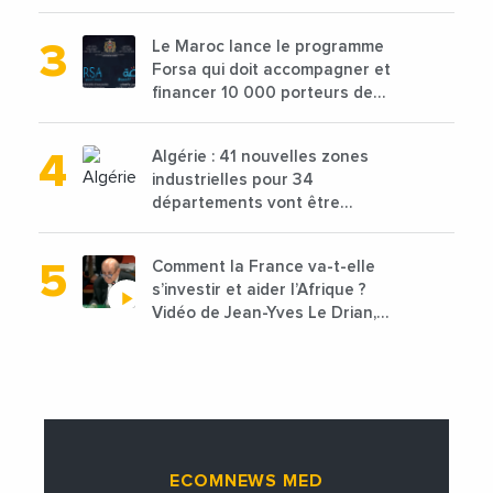
de 68 millions de $ pour traiter
les déchets textiles
Le Maroc lance le programme
Forsa qui doit accompagner et
financer 10 000 porteurs de
projets avec une enveloppe de
1,25 milliard de dirhams
Algérie : 41 nouvelles zones
industrielles pour 34
départements vont être
lancées
Comment la France va-t-elle
s’investir et aider l’Afrique ?
Vidéo de Jean-Yves Le Drian,
ministre des Affaires
étrangères de la France
ECOMNEWS MED