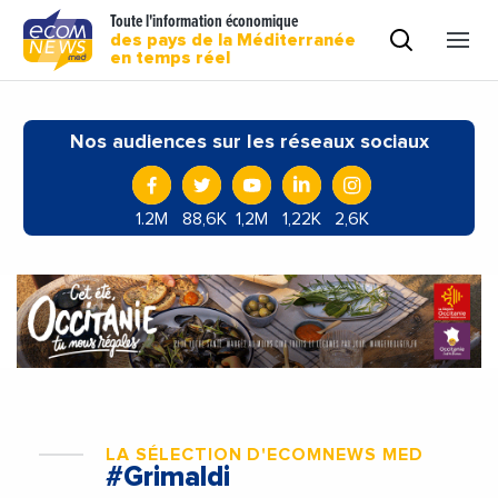
Toute l'information économique
des pays de la Méditerranée
en temps réel
Nos audiences sur les réseaux sociaux
1.2M
88,6K
1,2M
1,22K
2,6K
LA SÉLECTION D'ECOMNEWS MED
#Grimaldi