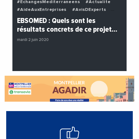
#EchangesMediterraneens
#Actualite
#AideAuxEntreprises
#AvisDExperts
#BuzzNews
#Decideurs
EBSOMED : Quels sont les
#EchangesMediterraneens
#Economie
résultats concrets de ce projet…
#Entreprises
#Institutions
mardi 2 juin 2020
#PhotosEtVideos