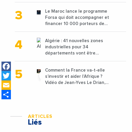
de 68 millions de $ pour traiter
les déchets textiles
Le Maroc lance le programme
Forsa qui doit accompagner et
financer 10 000 porteurs de
projets avec une enveloppe de
1,25 milliard de dirhams
Algérie : 41 nouvelles zones
industrielles pour 34
départements vont être
lancées
Facebook
Comment la France va-t-elle
Twitter
s’investir et aider l’Afrique ?
Email
Vidéo de Jean-Yves Le Drian,
ministre des Affaires
Share
étrangères de la France
ARTICLES
Liés