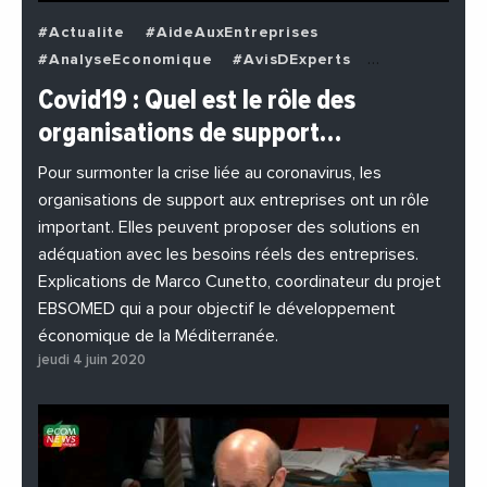
#Actualite
#AideAuxEntreprises
#AnalyseEconomique
#AvisDExperts
#BuzzNews
#Decideurs
Covid19 : Quel est le rôle des
#EchangesMediterraneens
#Economie
organisations de support…
#EnDirectDe
#Entreprises
#Institutions
#PhotosEtVideos
Pour surmonter la crise liée au coronavirus, les
organisations de support aux entreprises ont un rôle
important. Elles peuvent proposer des solutions en
adéquation avec les besoins réels des entreprises.
Explications de Marco Cunetto, coordinateur du projet
EBSOMED qui a pour objectif le développement
économique de la Méditerranée.
jeudi 4 juin 2020