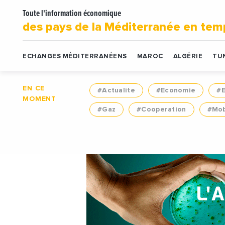
Toute l'information économique
des pays de la Méditerranée en tem
ECHANGES MÉDITERRANÉENS
MAROC
ALGÉRIE
TUN
EN CE
#Actualite
#Economie
#
MOMENT
#Gaz
#Cooperation
#Mob