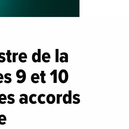
stre de la
es 9 et 10
les accords
e