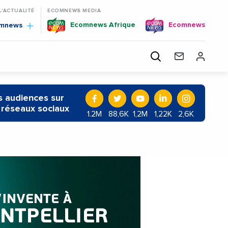
 L'ACTUALITÉ
ECOMNEWS MEDIA
Ecomnews Afrique
Ecomnews
omnews
 audiences sur
 réseaux sociaux
1.2M
88,6K
1,2M
1,22K
2,6K