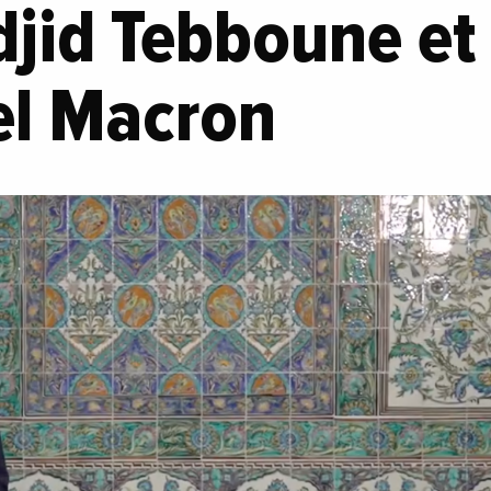
jid Tebboune et
l Macron