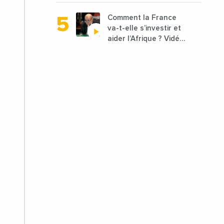
être lancées
Comment la France
va-t-elle s’investir et
aider l’Afrique ? Vidéo
de Jean-Yves Le
Drian, ministre des
Affaires étrangères
de la France