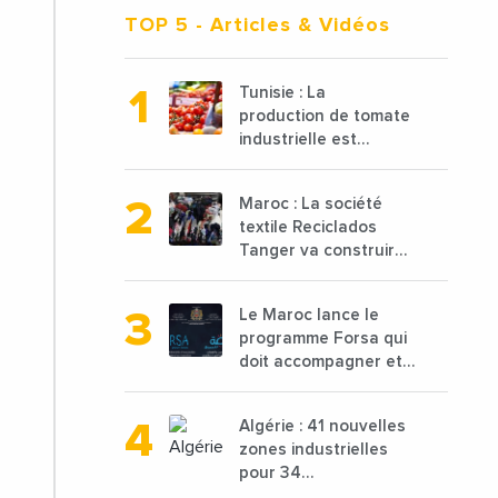
TOP 5
- Articles & Vidéos
Tunisie : La
production de tomate
industrielle est
attendue à 850 000
tonnes en 2025 en
Maroc : La société
baisse de 15%
textile Reciclados
Tanger va construire
une nouvelle usine de
68 millions de $ pour
Le Maroc lance le
traiter les déchets
programme Forsa qui
textiles
doit accompagner et
financer 10 000
porteurs de projets
Algérie : 41 nouvelles
avec une enveloppe
zones industrielles
de 1,25 milliard de
pour 34
dirhams
départements vont