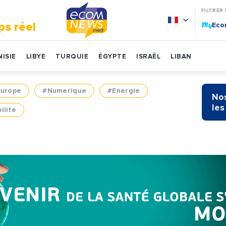
FILTRER
My
ps réel
Ec
ISIE
LIBYE
TURQUIE
ÉGYPTE
ISRAËL
LIBAN
Europe
#Numerique
#Energie
Nos
les
ilite