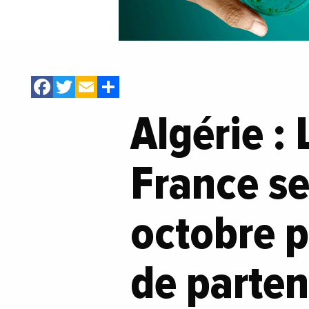
Facebook
Twitter
Email
Share
Algérie :
France se
octobre p
de parten