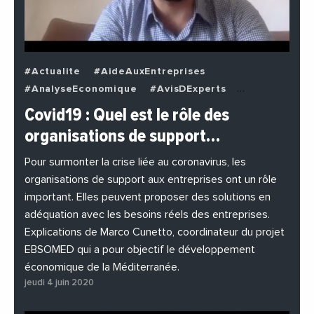
#Actualite
#AideAuxEntreprises
#AnalyseEconomique
#AvisDExperts
#BuzzNews
#Decideurs
Covid19 : Quel est le rôle des
#EchangesMediterraneens
#Economie
organisations de support…
#EnDirectDe
#Entreprises
#Institutions
#PhotosEtVideos
Pour surmonter la crise liée au coronavirus, les
organisations de support aux entreprises ont un rôle
important. Elles peuvent proposer des solutions en
adéquation avec les besoins réels des entreprises.
Explications de Marco Cunetto, coordinateur du projet
EBSOMED qui a pour objectif le développement
économique de la Méditerranée.
jeudi 4 juin 2020