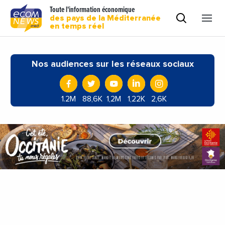
Toute l'information économique
des pays de la Méditerranée
en temps réel
Nos audiences sur les réseaux sociaux
1.2M
88,6K
1,2M
1,22K
2,6K