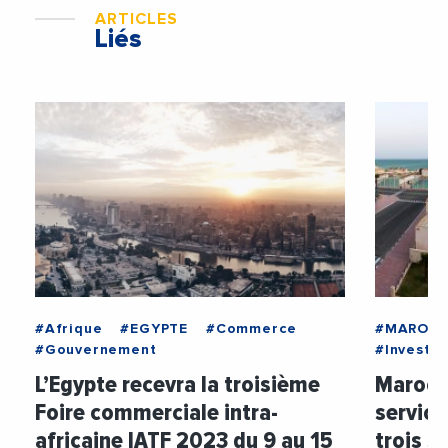
ARTICLES
Liés
#Afrique
#EGYPTE
#Commerce
#MAROC
#Gouvernement
#Investi
L’Egypte recevra la troisième
Maroc :
Foire commerciale intra-
service
africaine IATF 2023 du 9 au 15
trois s