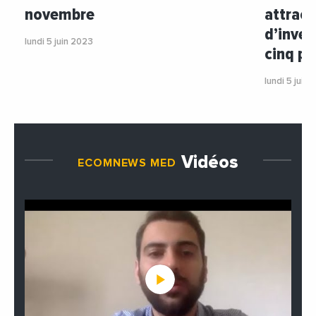
novembre
attract
d’inves
lundi 5 juin 2023
cinq p
lundi 5 juin
Vidéos
ECOMNEWS MED