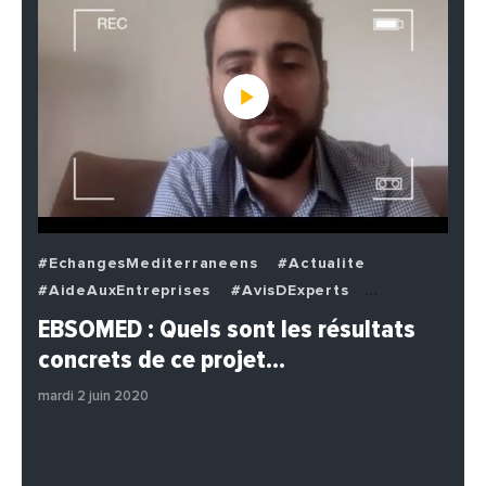
#EchangesMediterraneens
#Actualite
#AideAuxEntreprises
#AvisDExperts
#BuzzNews
#Decideurs
EBSOMED : Quels sont les résultats
#EchangesMediterraneens
#Economie
concrets de ce projet…
#Entreprises
#Institutions
#PhotosEtVideos
mardi 2 juin 2020