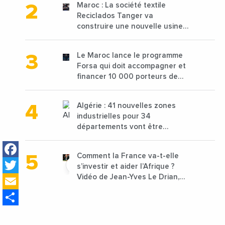
Maroc : La société textile
Reciclados Tanger va
construire une nouvelle usine
de 68 millions de $ pour traiter
les déchets textiles
Le Maroc lance le programme
Forsa qui doit accompagner et
financer 10 000 porteurs de
projets avec une enveloppe de
1,25 milliard de dirhams
Algérie : 41 nouvelles zones
industrielles pour 34
départements vont être
lancées
Facebook
Comment la France va-t-elle
Twitter
s’investir et aider l’Afrique ?
Email
Vidéo de Jean-Yves Le Drian,
ministre des Affaires
Share
étrangères de la France