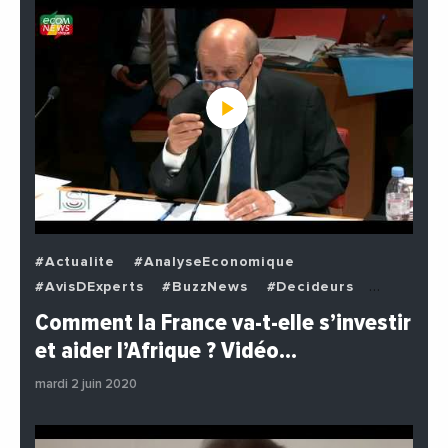
#Actualite
#AnalyseEconomique
#AvisDExperts
#BuzzNews
#Decideurs
#EchangesMediterraneens
#Economie
Comment la France va-t-elle s’investir
#EnDirectDe
#Institutions
#PhotosEtVideos
et aider l’Afrique ? Vidéo…
#Politique
mardi 2 juin 2020