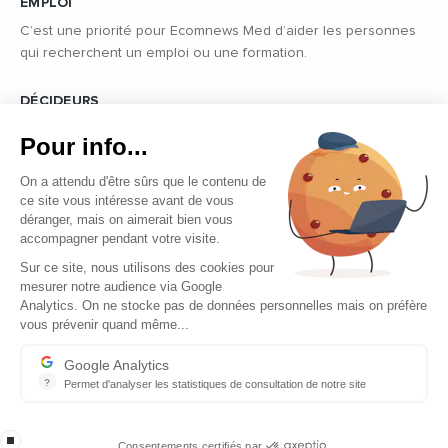
EMPLOI
C’est une priorité pour Ecomnews Med d’aider les personnes
qui recherchent un emploi ou une formation.
DÉCIDEURS
Quels sont les décideurs qui font l’actualité économique et
Pour info...
politique des pays du pourtour de la Méditerranée.
On a attendu d'être sûrs que le contenu de
ce site vous intéresse avant de vous
déranger, mais on aimerait bien vous
accompagner pendant votre visite.
Sur ce site, nous utilisons des cookies pour
mesurer notre audience via Google
Copyright © 2026 - Tous droits réservés
Analytics. On ne stocke pas de données personnelles mais on préfère
vous prévenir quand même...
Qui sommes-nous ?
Contact
Google Analytics
?
Permet d'analyser les statistiques de consultation de notre site
Mentions légales
Indispensable pour piloter notre site internet, il permet de mesure
Ecomnews Med recrute
stop loading
Consentements certifiés par