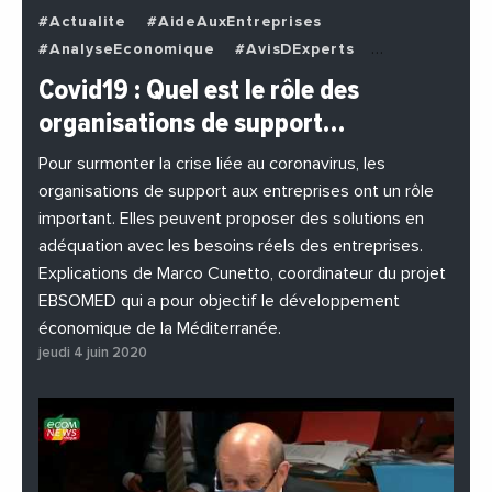
#Actualite
#AideAuxEntreprises
#AnalyseEconomique
#AvisDExperts
#BuzzNews
#Decideurs
Covid19 : Quel est le rôle des
#EchangesMediterraneens
#Economie
organisations de support…
#EnDirectDe
#Entreprises
#Institutions
#PhotosEtVideos
Pour surmonter la crise liée au coronavirus, les
organisations de support aux entreprises ont un rôle
important. Elles peuvent proposer des solutions en
adéquation avec les besoins réels des entreprises.
Explications de Marco Cunetto, coordinateur du projet
EBSOMED qui a pour objectif le développement
économique de la Méditerranée.
jeudi 4 juin 2020