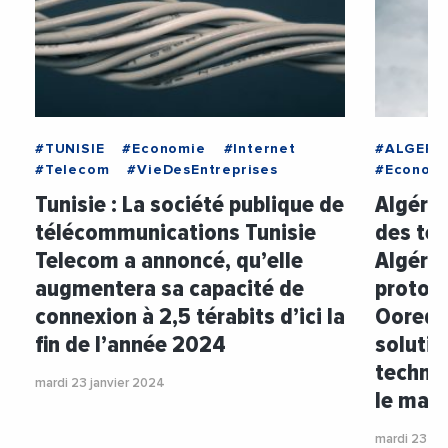
#TUNISIE
#Economie
#Internet
#ALGERIE
#Telecom
#VieDesEntreprises
#Econom
Tunisie : La société publique de
Algérie
télécommunications Tunisie
des té
Telecom a annoncé, qu’elle
Algérie
augmentera sa capacité de
protoc
connexion à 2,5 térabits d’ici la
Ooredo
fin de l’année 2024
solutio
techno
mardi 23 janvier 2024
le mar
mardi 23 ja