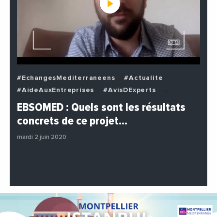
#EchangesMediterraneens
#Actualite
#AideAuxEntreprises
#AvisDExperts
#BuzzNews
#Decideurs
EBSOMED : Quels sont les résultats
#EchangesMediterraneens
#Economie
concrets de ce projet…
#Entreprises
#Institutions
#PhotosEtVideos
mardi 2 juin 2020