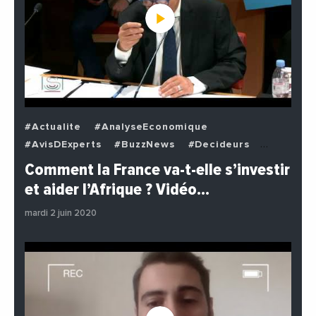
#Actualite
#AnalyseEconomique
#AvisDExperts
#BuzzNews
#Decideurs
#EchangesMediterraneens
#Economie
Comment la France va-t-elle s’investir
#EnDirectDe
#Institutions
#PhotosEtVideos
et aider l’Afrique ? Vidéo…
#Politique
mardi 2 juin 2020