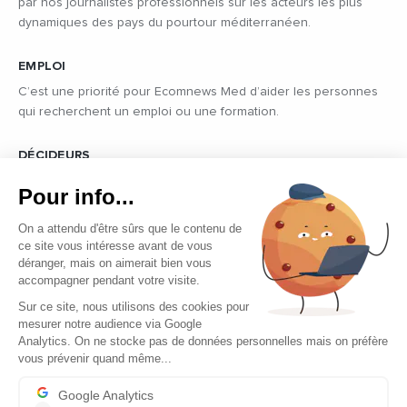
par nos journalistes professionnels sur les acteurs les plus
dynamiques des pays du pourtour méditerranéen.
EMPLOI
C’est une priorité pour Ecomnews Med d’aider les personnes
qui recherchent un emploi ou une formation.
DÉCIDEURS
Quels sont les décideurs qui font l’actualité économique et
Pour info...
politique des pays du pourtour de la Méditerranée.
On a attendu d'être sûrs que le contenu de
ce site vous intéresse avant de vous
déranger, mais on aimerait bien vous
accompagner pendant votre visite.
Sur ce site, nous utilisons des cookies pour
mesurer notre audience via Google
Copyright © 2026 - Tous droits réservés
Analytics. On ne stocke pas de données personnelles mais on préfère
vous prévenir quand même...
Qui sommes-nous ?
Contact
Google Analytics