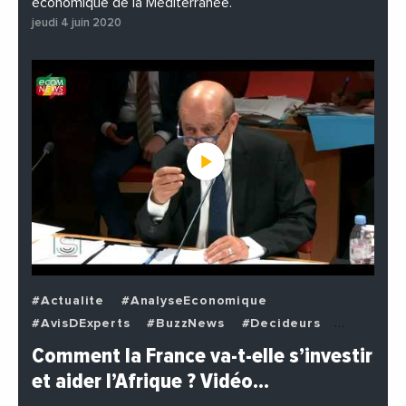
économique de la Méditerranée.
jeudi 4 juin 2020
#Actualite
#AnalyseEconomique
#AvisDExperts
#BuzzNews
#Decideurs
#EchangesMediterraneens
#Economie
Comment la France va-t-elle s’investir
#EnDirectDe
#Institutions
#PhotosEtVideos
et aider l’Afrique ? Vidéo…
#Politique