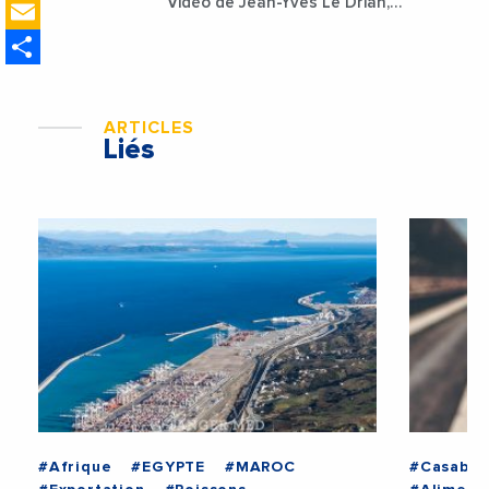
Email
Vidéo de Jean-Yves Le Drian,
ministre des Affaires
Share
étrangères de la France
ARTICLES
Liés
#Afrique
#EGYPTE
#MAROC
#Casabla