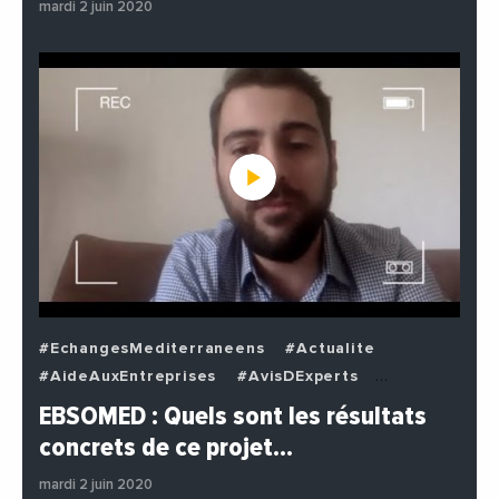
mardi 2 juin 2020
#EchangesMediterraneens
#Actualite
#AideAuxEntreprises
#AvisDExperts
#BuzzNews
#Decideurs
EBSOMED : Quels sont les résultats
#EchangesMediterraneens
#Economie
concrets de ce projet…
#Entreprises
#Institutions
#PhotosEtVideos
mardi 2 juin 2020