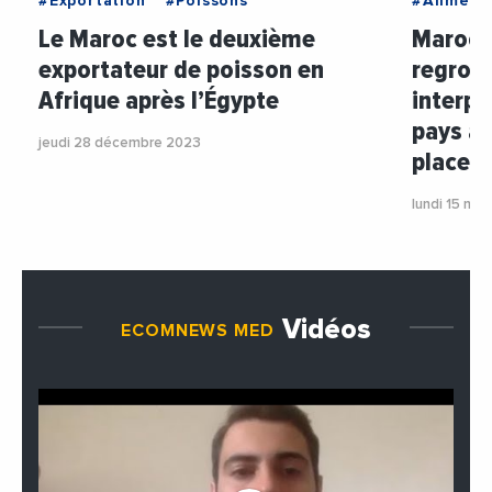
#Exportation
#Poissons
#Aliment
Le Maroc est le deuxième
Maroc :
exportateur de poisson en
regroup
Afrique après l’Égypte
interpr
pays af
jeudi 28 décembre 2023
place e
lundi 15 mai
Vidéos
ECOMNEWS MED