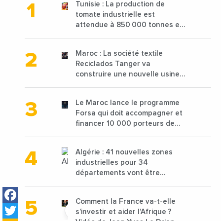
Tunisie : La production de
tomate industrielle est
attendue à 850 000 tonnes en
2025 en baisse de 15%
Maroc : La société textile
Reciclados Tanger va
construire une nouvelle usine
de 68 millions de $ pour traiter
les déchets textiles
Le Maroc lance le programme
Forsa qui doit accompagner et
financer 10 000 porteurs de
projets avec une enveloppe de
1,25 milliard de dirhams
Algérie : 41 nouvelles zones
industrielles pour 34
départements vont être
lancées
Facebook
Comment la France va-t-elle
Twitter
s’investir et aider l’Afrique ?