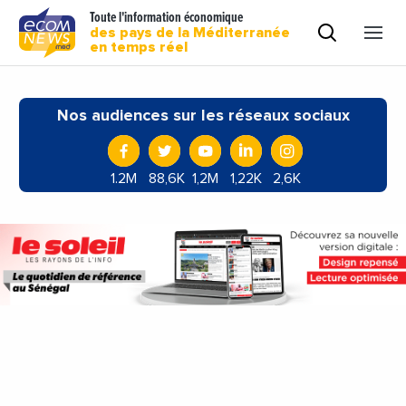
Toute l'information économique
des pays de la Méditerranée
en temps réel
Nos audiences sur les réseaux sociaux
1.2M
88,6K
1,2M
1,22K
2,6K