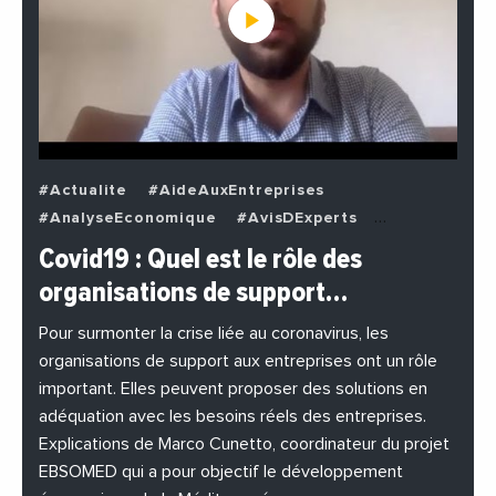
#Actualite
#AideAuxEntreprises
#AnalyseEconomique
#AvisDExperts
#BuzzNews
#Decideurs
Covid19 : Quel est le rôle des
#EchangesMediterraneens
#Economie
organisations de support…
#EnDirectDe
#Entreprises
#Institutions
#PhotosEtVideos
Pour surmonter la crise liée au coronavirus, les
organisations de support aux entreprises ont un rôle
important. Elles peuvent proposer des solutions en
adéquation avec les besoins réels des entreprises.
Explications de Marco Cunetto, coordinateur du projet
EBSOMED qui a pour objectif le développement