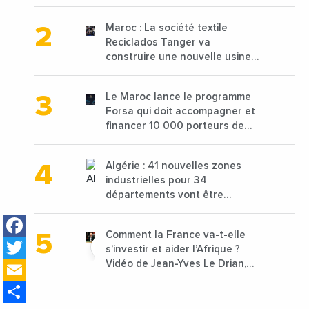
2025 en baisse de 15%
Maroc : La société textile
Reciclados Tanger va
construire une nouvelle usine
de 68 millions de $ pour traiter
les déchets textiles
Le Maroc lance le programme
Forsa qui doit accompagner et
financer 10 000 porteurs de
projets avec une enveloppe de
1,25 milliard de dirhams
Algérie : 41 nouvelles zones
industrielles pour 34
départements vont être
lancées
Facebook
Comment la France va-t-elle
Twitter
s’investir et aider l’Afrique ?
Email
Vidéo de Jean-Yves Le Drian,
ministre des Affaires
Share
étrangères de la France