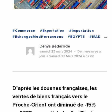
#Commerce
#Exportation
#Importation
#EchangesMediterraneens
#EGYPTE
#IRAK
#ISRAEL
#JORDANIE
#LIBAN
#PALESTINE
Denys Bédarride
samedi 23 mars 2024
Dernière mise à
jour le Samedi 23 Mars 2024 à 07:00
D’après les douanes françaises, les
ventes de biens français vers le
Proche-Orient ont diminué de -15%