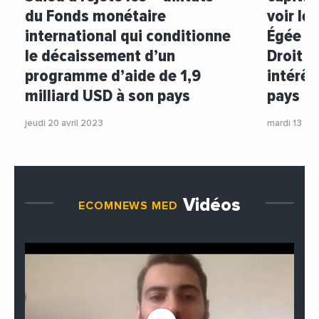
du Fonds monétaire
voir le
international qui conditionne
Égée ré
le décaissement d’un
Droit i
programme d’aide de 1,9
intérêt
milliard USD à son pays
pays
jeudi 20 avril 2023
mardi 13 s
Vidéos
ECOMNEWS MED