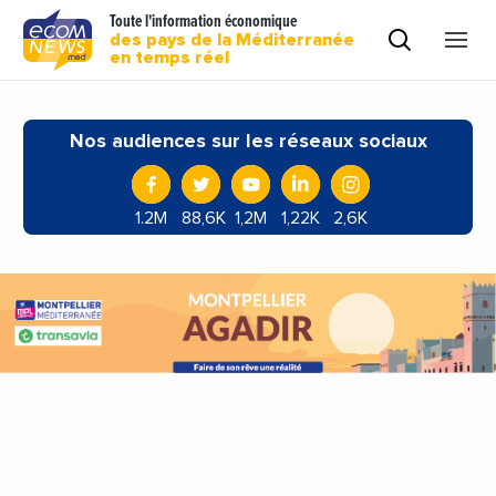
Toute l'information économique
des pays de la Méditerranée
en temps réel
Nos audiences sur les réseaux sociaux
1.2M
88,6K
1,2M
1,22K
2,6K