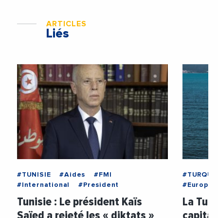
ARTICLES
Liés
#TUNISIE
#Aides
#FMI
#TURQUI
#International
#President
#Europe
Tunisie : Le président Kaïs
La Turq
Saïed a rejeté les « diktats »
capita