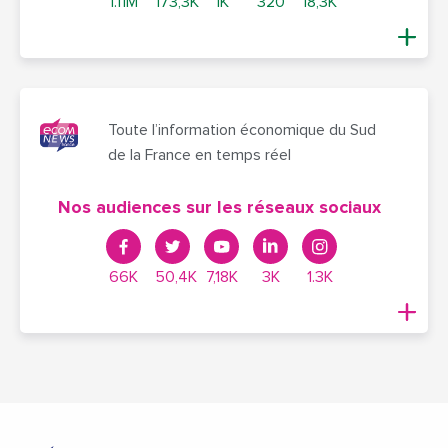
1.11M
173,3K
1K
320
18,3K
Toute l’information économique du Sud
de la France en temps réel
Nos audiences sur les réseaux sociaux
66K
50,4K
7,18K
3K
1.3K