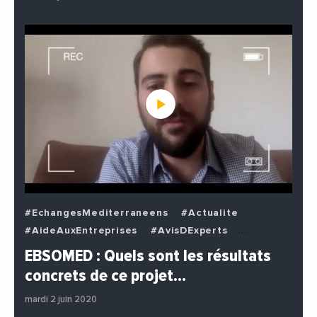
#EchangesMediterraneens
#Actualite
#AideAuxEntreprises
#AvisDExperts
#BuzzNews
#Decideurs
EBSOMED : Quels sont les résultats
#EchangesMediterraneens
#Economie
concrets de ce projet…
#Entreprises
#Institutions
#PhotosEtVideos
mardi 2 juin 2020