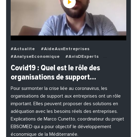
#Actualite
#AideAuxEntreprises
#AnalyseEconomique
#AvisDExperts
#BuzzNews
#Decideurs
Covid19 : Quel est le rôle des
#EchangesMediterraneens
#Economie
organisations de support…
#EnDirectDe
#Entreprises
#Institutions
#PhotosEtVideos
Pour surmonter la crise liée au coronavirus, les
organisations de support aux entreprises ont un rôle
important. Elles peuvent proposer des solutions en
adéquation avec les besoins réels des entreprises.
Explications de Marco Cunetto, coordinateur du projet
EBSOMED qui a pour objectif le développement
économique de la Méditerranée.