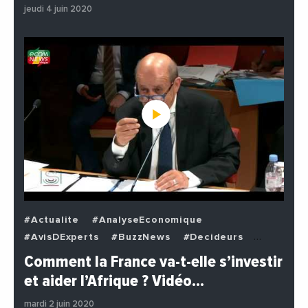
jeudi 4 juin 2020
#Actualite
#AnalyseEconomique
#AvisDExperts
#BuzzNews
#Decideurs
#EchangesMediterraneens
#Economie
Comment la France va-t-elle s’investir
#EnDirectDe
#Institutions
#PhotosEtVideos
et aider l’Afrique ? Vidéo…
#Politique
mardi 2 juin 2020