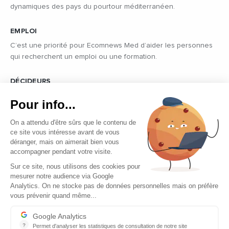
dynamiques des pays du pourtour méditerranéen.
EMPLOI
C’est une priorité pour Ecomnews Med d’aider les personnes
qui recherchent un emploi ou une formation.
DÉCIDEURS
Quels sont les décideurs qui font l’actualité économique et
Pour info...
politique des pays du pourtour de la Méditerranée.
On a attendu d'être sûrs que le contenu de
ce site vous intéresse avant de vous
déranger, mais on aimerait bien vous
accompagner pendant votre visite.
Sur ce site, nous utilisons des cookies pour
mesurer notre audience via Google
Copyright © 2026 - Tous droits réservés
Analytics. On ne stocke pas de données personnelles mais on préfère
vous prévenir quand même...
Qui sommes-nous ?
Contact
Google Analytics
?
Permet d'analyser les statistiques de consultation de notre site