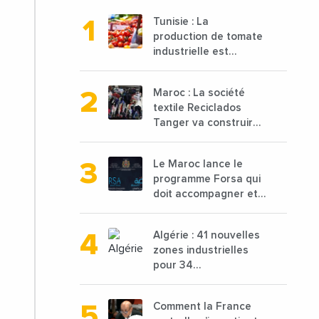
Tunisie : La
production de tomate
industrielle est
attendue à 850 000
tonnes en 2025 en
Maroc : La société
baisse de 15%
textile Reciclados
Tanger va construire
une nouvelle usine de
68 millions de $ pour
Le Maroc lance le
traiter les déchets
programme Forsa qui
textiles
doit accompagner et
financer 10 000
porteurs de projets
Algérie : 41 nouvelles
avec une enveloppe
zones industrielles
de 1,25 milliard de
pour 34
dirhams
départements vont
être lancées
Comment la France