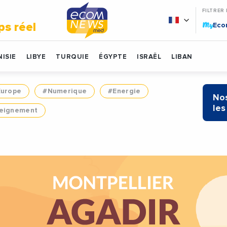
FILTRER
My
ps réel
Ec
ISIE
LIBYE
TURQUIE
ÉGYPTE
ISRAËL
LIBAN
Europe
#Numerique
#Energie
Nos
les
eignement