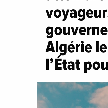
voyageur
gouvernem
Algérie le
l’État po