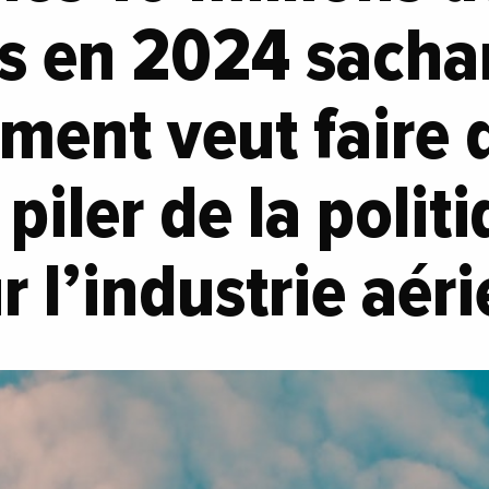
s en 2024 sachan
ent veut faire d
 piler de la polit
ur l’industrie aér