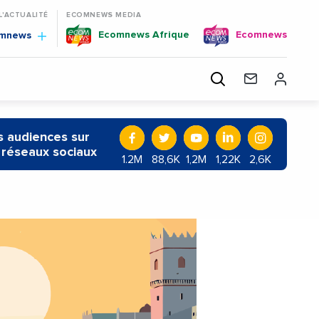
 L'ACTUALITÉ
ECOMNEWS MEDIA
Ecomnews Afrique
Ecomnews
omnews
 audiences sur
 réseaux sociaux
1.2M
88,6K
1,2M
1,22K
2,6K