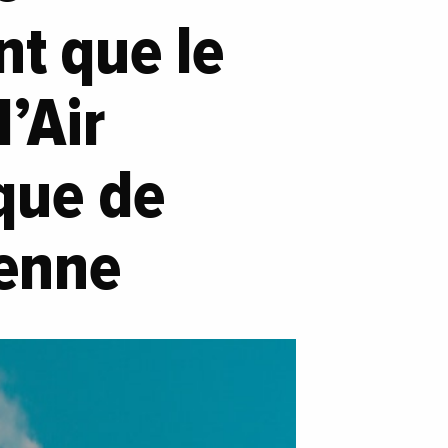
t que le
’Air
ique de
ienne