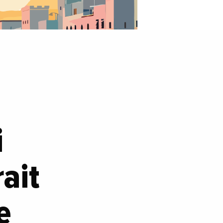
i
ait
e