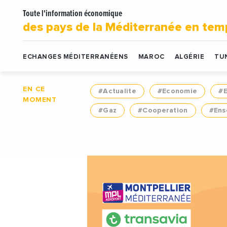
Toute l'information économique
des pays de la Méditerranée en tem
ECHANGES MÉDITERRANÉENS
MAROC
ALGÉRIE
TUN
EN CE
#Actualite
#Economie
#
MOMENT
#Gaz
#Cooperation
#Ens