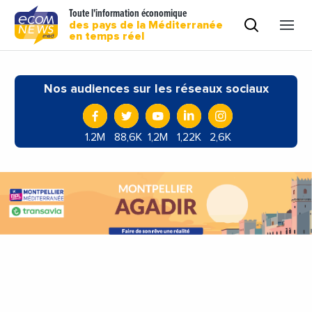
Toute l'information économique
des pays de la Méditerranée
en temps réel
Nos audiences sur les réseaux sociaux
1.2M
88,6K
1,2M
1,22K
2,6K