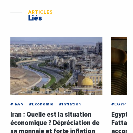
ARTICLES
Liés
#IRAN
#Economie
#Inflation
#EGYPTE
Iran : Quelle est la situation
Egypte 
économique ? Dépréciation de
Fattah 
sa monnaie et forte inflation
accord 