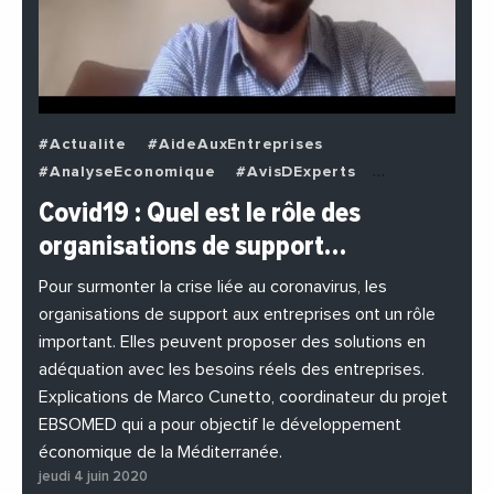
#Actualite
#AideAuxEntreprises
#AnalyseEconomique
#AvisDExperts
#BuzzNews
#Decideurs
Covid19 : Quel est le rôle des
#EchangesMediterraneens
#Economie
organisations de support…
#EnDirectDe
#Entreprises
#Institutions
#PhotosEtVideos
Pour surmonter la crise liée au coronavirus, les
organisations de support aux entreprises ont un rôle
important. Elles peuvent proposer des solutions en
adéquation avec les besoins réels des entreprises.
Explications de Marco Cunetto, coordinateur du projet
EBSOMED qui a pour objectif le développement
économique de la Méditerranée.
jeudi 4 juin 2020