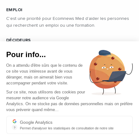
EMPLOI
C’est une priorité pour Ecomnews Med d’aider les personnes
qui recherchent un emploi ou une formation.
DÉCIDEURS
Quels sont les décideurs qui font l’actualité économique et
Pour info...
politique des pays du pourtour de la Méditerranée.
On a attendu d'être sûrs que le contenu de
ce site vous intéresse avant de vous
déranger, mais on aimerait bien vous
accompagner pendant votre visite.
Sur ce site, nous utilisons des cookies pour
mesurer notre audience via Google
Copyright © 2026 - Tous droits réservés
Analytics. On ne stocke pas de données personnelles mais on préfère
vous prévenir quand même...
Qui sommes-nous ?
Contact
Google Analytics
?
Permet d'analyser les statistiques de consultation de notre site
Mentions légales
Indispensable pour piloter notre site internet, il permet de mesure