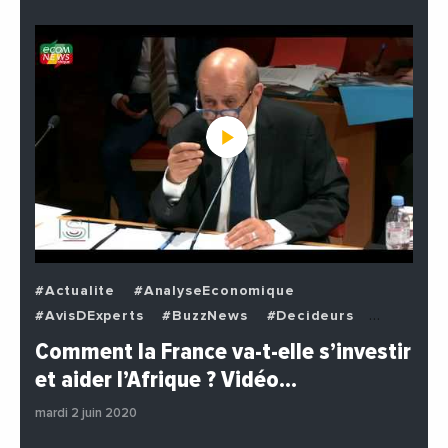
#Actualite
#AnalyseEconomique
#AvisDExperts
#BuzzNews
#Decideurs
#EchangesMediterraneens
#Economie
Comment la France va-t-elle s’investir
#EnDirectDe
#Institutions
#PhotosEtVideos
et aider l’Afrique ? Vidéo…
#Politique
mardi 2 juin 2020