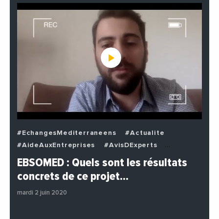
#EchangesMediterraneens
#Actualite
#AideAuxEntreprises
#AvisDExperts
#BuzzNews
#Decideurs
EBSOMED : Quels sont les résultats
#EchangesMediterraneens
#Economie
concrets de ce projet…
#Entreprises
#Institutions
#PhotosEtVideos
mardi 2 juin 2020