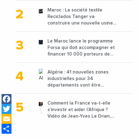
Maroc : La société textile
Reciclados Tanger va
construire une nouvelle usine
de 68 millions de $ pour traiter
les déchets textiles
Le Maroc lance le programme
Forsa qui doit accompagner et
financer 10 000 porteurs de
projets avec une enveloppe de
1,25 milliard de dirhams
Algérie : 41 nouvelles zones
industrielles pour 34
départements vont être
lancées
Facebook
Comment la France va-t-elle
Twitter
s’investir et aider l’Afrique ?
Email
Vidéo de Jean-Yves Le Drian,
ministre des Affaires
Share
étrangères de la France