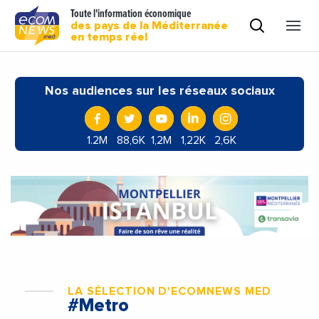
Toute l'information économique
des pays de la Méditerranée
en temps réel
Nos audiences sur les réseaux sociaux
1.2M
88,6K
1,2M
1,22K
2,6K
LA SÉLECTION D'ECOMNEWS MED
#Metro