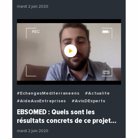
mardi 2 juin 2020
#EchangesMediterraneens
#Actualite
#AideAuxEntreprises
#AvisDExperts
#BuzzNews
#Decideurs
EBSOMED : Quels sont les
#EchangesMediterraneens
#Economie
résultats concrets de ce projet…
#Entreprises
#Institutions
mardi 2 juin 2020
#PhotosEtVideos