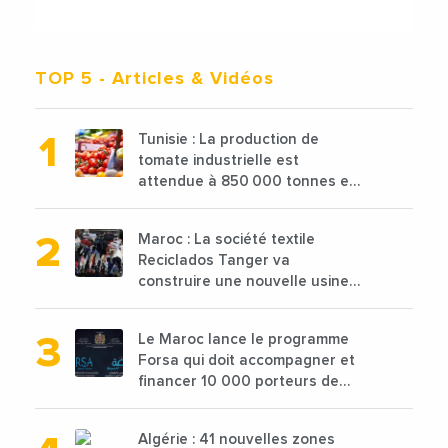
TOP 5
- Articles & Vidéos
Tunisie : La production de
tomate industrielle est
attendue à 850 000 tonnes en
2025 en baisse de 15%
Maroc : La société textile
Reciclados Tanger va
construire une nouvelle usine
de 68 millions de $ pour traiter
les déchets textiles
Le Maroc lance le programme
Forsa qui doit accompagner et
financer 10 000 porteurs de
projets avec une enveloppe de
1,25 milliard de dirhams
Algérie : 41 nouvelles zones