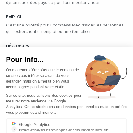
dynamiques des pays du pourtour méditerranéen.
EMPLOI
C’est une priorité pour Ecomnews Med d’aider les personnes
qui recherchent un emploi ou une formation.
DÉCIDEURS
Quels sont les décideurs qui font l’actualité économique et
Pour info...
politique des pays du pourtour de la Méditerranée.
On a attendu d'être sûrs que le contenu de
ce site vous intéresse avant de vous
déranger, mais on aimerait bien vous
accompagner pendant votre visite.
Sur ce site, nous utilisons des cookies pour
mesurer notre audience via Google
Copyright © 2026 - Tous droits réservés
Analytics. On ne stocke pas de données personnelles mais on préfère
vous prévenir quand même...
Qui sommes-nous ?
Contact
Google Analytics
?
Permet d'analyser les statistiques de consultation de notre site
Mentions légales