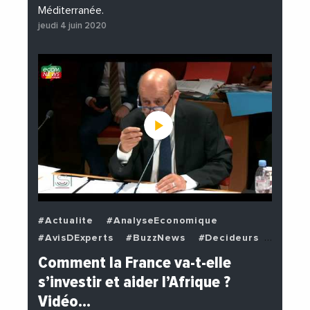
Méditerranée.
jeudi 4 juin 2020
#Actualite
#AnalyseEconomique
#AvisDExperts
#BuzzNews
#Decideurs
#EchangesMediterraneens
#Economie
Comment la France va-t-elle
#EnDirectDe
#Institutions
s’investir et aider l’Afrique ?
#PhotosEtVideos
#Politique
Vidéo…