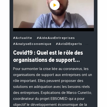
#Actualite
#AideAuxEntreprises
#AnalyseEconomique
#AvisDExperts
#BuzzNews
#Decideurs
Covid19 : Quel est le rôle des
#EchangesMediterraneens
#Economie
organisations de support…
#EnDirectDe
#Entreprises
#Institutions
#PhotosEtVideos
Pour surmonter la crise liée au coronavirus, les
organisations de support aux entreprises ont un
rôle important. Elles peuvent proposer des
solutions en adéquation avec les besoins réels
des entreprises. Explications de Marco Cunetto,
coordinateur du projet EBSOMED qui a pour
objectif le développement économique de la