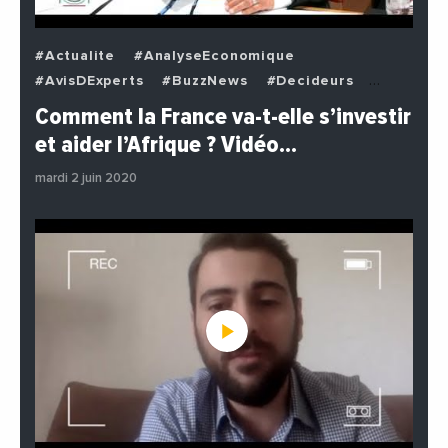
#Actualite
#AnalyseEconomique
#AvisDExperts
#BuzzNews
#Decideurs
#EchangesMediterraneens
#Economie
Comment la France va-t-elle s’investir
#EnDirectDe
#Institutions
#PhotosEtVideos
et aider l’Afrique ? Vidéo…
#Politique
mardi 2 juin 2020