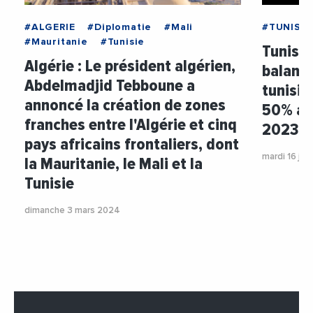
#ALGERIE
#Diplomatie
#Mali
#TUNISIE
#Mauritanie
#Tunisie
Tunisie 
Algérie : Le président algérien,
balanc
Abdelmadjid Tebboune a
tunisie
annoncé la création de zones
50% au
franches entre l'Algérie et cinq
2023
pays africains frontaliers, dont
mardi 16 jan
la Mauritanie, le Mali et la
Tunisie
dimanche 3 mars 2024