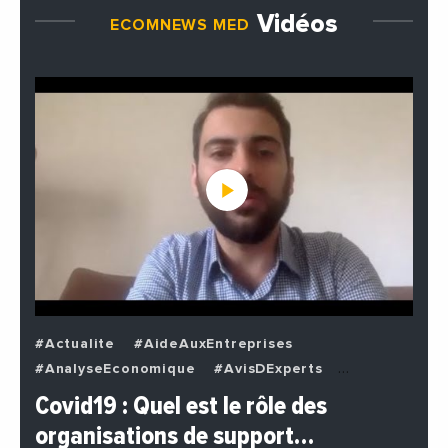
Vidéos
ECOMNEWS MED
#Actualite
#AideAuxEntreprises
#AnalyseEconomique
#AvisDExperts
#BuzzNews
#Decideurs
Covid19 : Quel est le rôle des
#EchangesMediterraneens
#Economie
organisations de support…
#EnDirectDe
#Entreprises
#Institutions