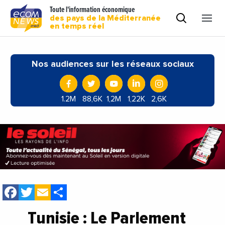
Toute l'information économique
des pays de la Méditerranée
en temps réel
Nos audiences sur les réseaux sociaux
1.2M
88,6K
1,2M
1,22K
2,6K
Facebook
Twitter
Email
Share
Tunisie : Le Parlement