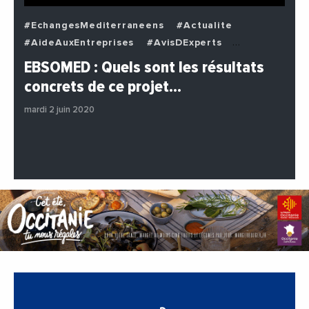
#EchangesMediterraneens
#Actualite
#AideAuxEntreprises
#AvisDExperts
#BuzzNews
#Decideurs
EBSOMED : Quels sont les résultats
#EchangesMediterraneens
#Economie
concrets de ce projet…
#Entreprises
#Institutions
#PhotosEtVideos
mardi 2 juin 2020