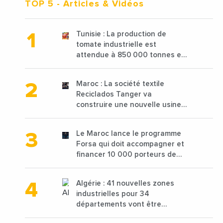
TOP 5
- Articles & Vidéos
Tunisie : La production de
tomate industrielle est
attendue à 850 000 tonnes en
2025 en baisse de 15%
Maroc : La société textile
Reciclados Tanger va
construire une nouvelle usine
de 68 millions de $ pour traiter
les déchets textiles
Le Maroc lance le programme
Forsa qui doit accompagner et
financer 10 000 porteurs de
projets avec une enveloppe de
1,25 milliard de dirhams
Algérie : 41 nouvelles zones
industrielles pour 34
départements vont être
lancées