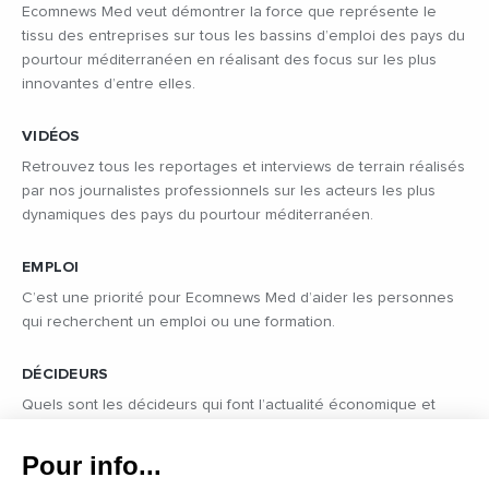
Ecomnews Med veut démontrer la force que représente le
tissu des entreprises sur tous les bassins d’emploi des pays du
pourtour méditerranéen en réalisant des focus sur les plus
innovantes d’entre elles.
VIDÉOS
Décidez comment Google utilise
Retrouvez tous les reportages et interviews de terrain réalisés
par nos journalistes professionnels sur les acteurs les plus
vos données
dynamiques des pays du pourtour méditerranéen.
Choisissez comment Google peut collecter et utiliser vos données
pour une meilleure expérience de navigation sur notre site. Votre vie
EMPLOI
privée est primordiale et vous avez le plein contrôle ici.
C’est une priorité pour Ecomnews Med d’aider les personnes
qui recherchent un emploi ou une formation.
Tout cocher
DÉCIDEURS
Personnalisation des publicités
?
Quels sont les décideurs qui font l’actualité économique et
Personnaliser mon expérience publicitaire en
permettant à Google de personnaliser les
politique des pays du pourtour de la Méditerranée.
publicités que je vois.
Données utilisateur pour la
?