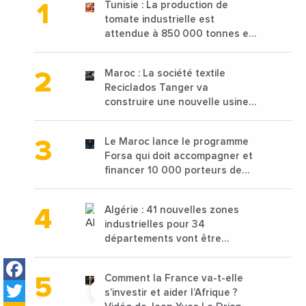
Tunisie : La production de
tomate industrielle est
attendue à 850 000 tonnes en
2025 en baisse de 15%
Maroc : La société textile
Reciclados Tanger va
construire une nouvelle usine
de 68 millions de $ pour traiter
les déchets textiles
Le Maroc lance le programme
Forsa qui doit accompagner et
financer 10 000 porteurs de
projets avec une enveloppe de
1,25 milliard de dirhams
Algérie : 41 nouvelles zones
industrielles pour 34
départements vont être
lancées
Facebook
Comment la France va-t-elle
Twitter
s’investir et aider l’Afrique ?