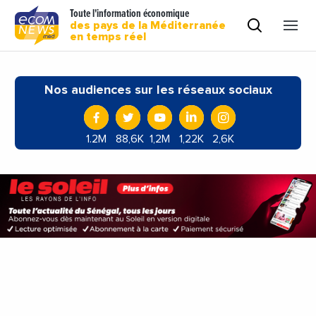
Toute l'information économique
des pays de la Méditerranée
en temps réel
Nos audiences sur les réseaux sociaux
1.2M
88,6K
1,2M
1,22K
2,6K