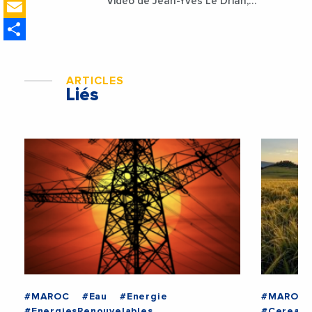
Email
Vidéo de Jean-Yves Le Drian,
ministre des Affaires
Share
étrangères de la France
ARTICLES
Liés
#MAROC
#Eau
#Energie
#MAROC
#EnergiesRenouvelables
#Cereale