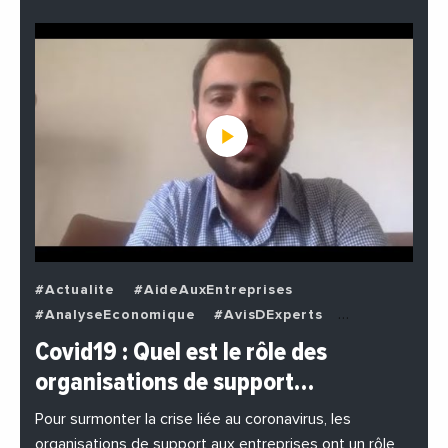
#Actualite
#AideAuxEntreprises
#AnalyseEconomique
#AvisDExperts
#BuzzNews
#Decideurs
Covid19 : Quel est le rôle des
#EchangesMediterraneens
#Economie
organisations de support…
#EnDirectDe
#Entreprises
#Institutions
#PhotosEtVideos
Pour surmonter la crise liée au coronavirus, les
organisations de support aux entreprises ont un rôle