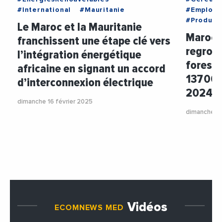
#International
#Mauritanie
#Emploi
#Product
Le Maroc et la Mauritanie
Maroc :
franchissent une étape clé vers
regroup
l’intégration énergétique
foreste
africaine en signant un accord
137 000
d’interconnexion électrique
2024 !
dimanche 16 février 2025
dimanche 16
Vidéos
ECOMNEWS MED