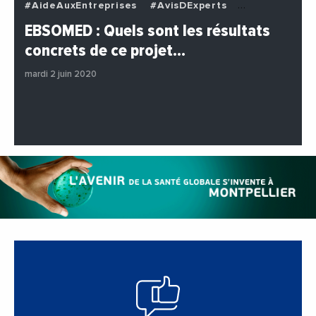
#AideAuxEntreprises
#AvisDExperts
#BuzzNews
#Decideurs
EBSOMED : Quels sont les résultats
#EchangesMediterraneens
#Economie
concrets de ce projet…
#Entreprises
#Institutions
#PhotosEtVideos
mardi 2 juin 2020