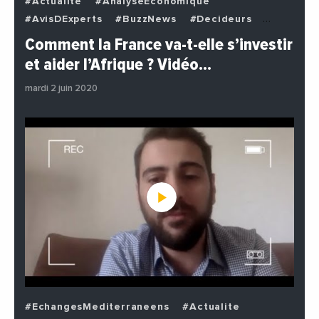
#Actualite
#AnalyseEconomique
#AvisDExperts
#BuzzNews
#Decideurs
#EchangesMediterraneens
#Economie
Comment la France va-t-elle s’investir
#EnDirectDe
#Institutions
#PhotosEtVideos
et aider l’Afrique ? Vidéo…
#Politique
mardi 2 juin 2020
#EchangesMediterraneens
#Actualite