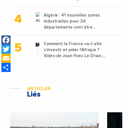
projets avec une enveloppe de
1,25 milliard de dirhams
Algérie : 41 nouvelles zones
industrielles pour 34
départements vont être
lancées
Facebook
Comment la France va-t-elle
Twitter
s’investir et aider l’Afrique ?
Email
Vidéo de Jean-Yves Le Drian,
ministre des Affaires
Share
étrangères de la France
ARTICLES
Liés