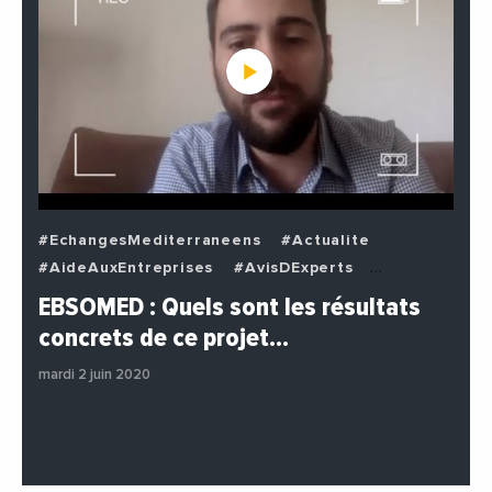
#EchangesMediterraneens
#Actualite
#AideAuxEntreprises
#AvisDExperts
#BuzzNews
#Decideurs
EBSOMED : Quels sont les résultats
#EchangesMediterraneens
#Economie
concrets de ce projet…
#Entreprises
#Institutions
#PhotosEtVideos
mardi 2 juin 2020