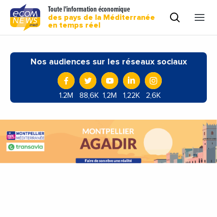
Toute l'information économique
des pays de la Méditerranée
en temps réel
Nos audiences sur les réseaux sociaux
1.2M
88,6K
1,2M
1,22K
2,6K