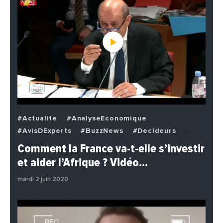
#Actualite
#AnalyseEconomique
#AvisDExperts
#BuzzNews
#Decideurs
#EchangesMediterraneens
#Economie
Comment la France va-t-elle s’investir
#EnDirectDe
#Institutions
#PhotosEtVideos
et aider l’Afrique ? Vidéo…
#Politique
mardi 2 juin 2020