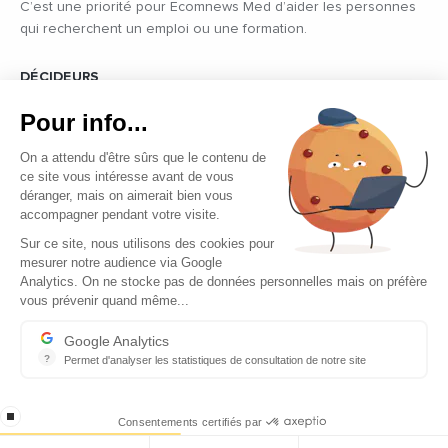
C’est une priorité pour Ecomnews Med d’aider les personnes
qui recherchent un emploi ou une formation.
DÉCIDEURS
Quels sont les décideurs qui font l’actualité économique et
Pour info...
politique des pays du pourtour de la Méditerranée.
On a attendu d'être sûrs que le contenu de
ce site vous intéresse avant de vous
déranger, mais on aimerait bien vous
accompagner pendant votre visite.
Sur ce site, nous utilisons des cookies pour
mesurer notre audience via Google
Copyright © 2026 - Tous droits réservés
Analytics. On ne stocke pas de données personnelles mais on préfère
vous prévenir quand même...
Qui sommes-nous ?
Contact
Google Analytics
?
Permet d'analyser les statistiques de consultation de notre site
Mentions légales
Indispensable pour piloter notre site internet, il permet de mesure
Ecomnews Med recrute
stop loading
Consentements certifiés par