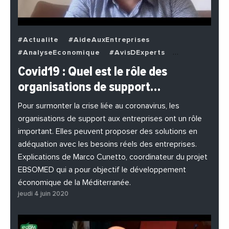
#Actualite
#AideAuxEntreprises
#AnalyseEconomique
#AvisDExperts
#BuzzNews
#Decideurs
Covid19 : Quel est le rôle des
#EchangesMediterraneens
#Economie
organisations de support…
#EnDirectDe
#Entreprises
#Institutions
#PhotosEtVideos
Pour surmonter la crise liée au coronavirus, les
organisations de support aux entreprises ont un rôle
important. Elles peuvent proposer des solutions en
adéquation avec les besoins réels des entreprises.
Explications de Marco Cunetto, coordinateur du projet
EBSOMED qui a pour objectif le développement
économique de la Méditerranée.
jeudi 4 juin 2020