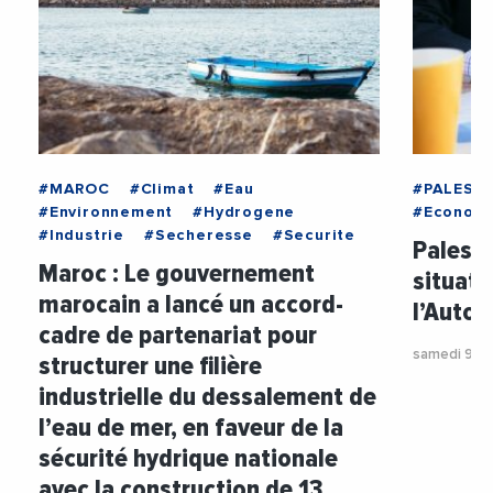
#MAROC
#Climat
#Eau
#PALESTI
#Environnement
#Hydrogene
#Econom
#Industrie
#Secheresse
#Securite
Palesti
Maroc : Le gouvernement
situat
marocain a lancé un accord-
l’Autor
cadre de partenariat pour
samedi 9 m
structurer une filière
industrielle du dessalement de
l’eau de mer, en faveur de la
sécurité hydrique nationale
avec la construction de 13