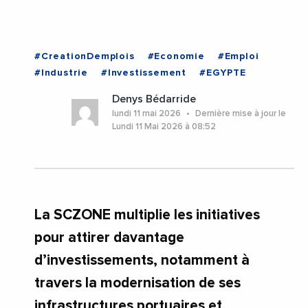
#CreationDemplois
#Economie
#Emploi
#Industrie
#Investissement
#EGYPTE
Denys Bédarride
lundi 11 mai 2026
Dernière mise à jour le
Lundi 11 Mai 2026 à 08:52
La SCZONE multiplie les initiatives
pour attirer davantage
d’investissements, notamment à
travers la modernisation de ses
infrastructures portuaires et