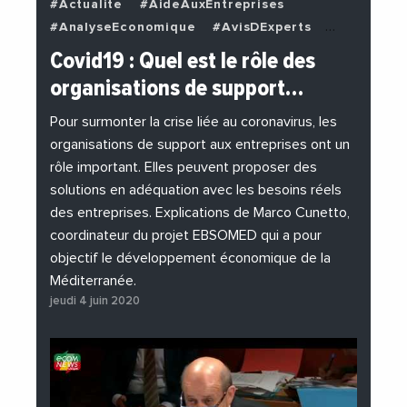
#Actualite
#AideAuxEntreprises
#AnalyseEconomique
#AvisDExperts
#BuzzNews
#Decideurs
Covid19 : Quel est le rôle des
#EchangesMediterraneens
#Economie
organisations de support…
#EnDirectDe
#Entreprises
#Institutions
#PhotosEtVideos
Pour surmonter la crise liée au coronavirus, les
organisations de support aux entreprises ont un
rôle important. Elles peuvent proposer des
solutions en adéquation avec les besoins réels
des entreprises. Explications de Marco Cunetto,
coordinateur du projet EBSOMED qui a pour
objectif le développement économique de la
Méditerranée.
jeudi 4 juin 2020