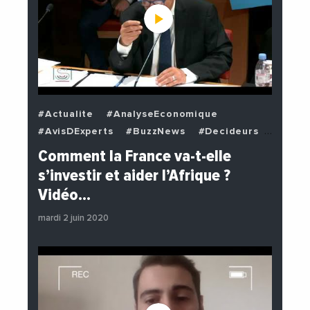
#Actualite
#AnalyseEconomique
#AvisDExperts
#BuzzNews
#Decideurs
#EchangesMediterraneens
#Economie
Comment la France va-t-elle
#EnDirectDe
#Institutions
s’investir et aider l’Afrique ?
#PhotosEtVideos
#Politique
Vidéo…
mardi 2 juin 2020