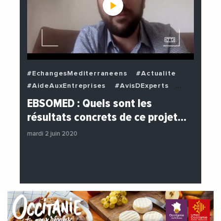
#EchangesMediterraneens
#Actualite
#AideAuxEntreprises
#AvisDExperts
#BuzzNews
#Decideurs
EBSOMED : Quels sont les
#EchangesMediterraneens
#Economie
résultats concrets de ce projet…
#Entreprises
#Institutions
mardi 2 juin 2020
#PhotosEtVideos