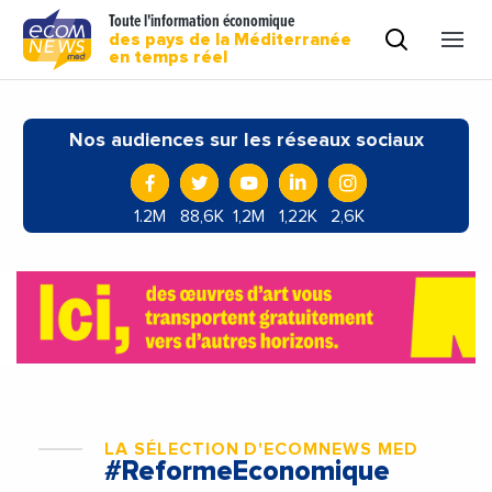
Toute l'information économique
des pays de la Méditerranée
en temps réel
Nos audiences sur les réseaux sociaux
1.2M
88,6K
1,2M
1,22K
2,6K
LA SÉLECTION D'ECOMNEWS MED
#ReformeEconomique