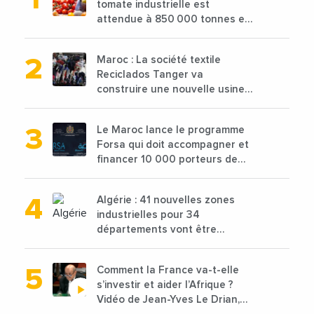
tomate industrielle est
attendue à 850 000 tonnes en
2025 en baisse de 15%
Maroc : La société textile
Reciclados Tanger va
construire une nouvelle usine
de 68 millions de $ pour traiter
les déchets textiles
Le Maroc lance le programme
Forsa qui doit accompagner et
financer 10 000 porteurs de
projets avec une enveloppe de
1,25 milliard de dirhams
Algérie : 41 nouvelles zones
industrielles pour 34
départements vont être
lancées
Comment la France va-t-elle
s’investir et aider l’Afrique ?
Vidéo de Jean-Yves Le Drian,