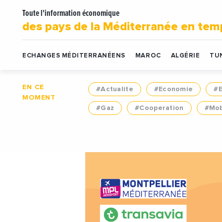
Toute l'information économique
des pays de la Méditerranée en tem
ECHANGES MÉDITERRANÉENS
MAROC
ALGÉRIE
TUN
EN CE
#Actualite
#Economie
#
MOMENT
#Gaz
#Cooperation
#Mob