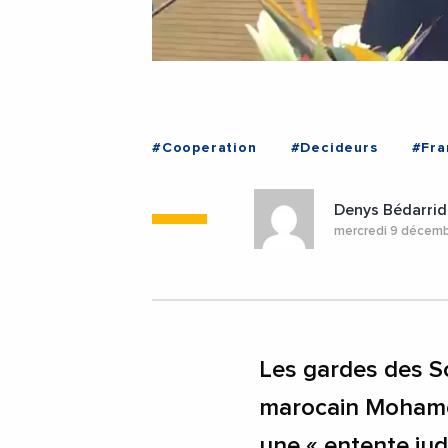
#Cooperation
#Decideurs
#Fra
Denys Bédarrid
mercredi 9 décem
Les gardes des Sc
marocain Mohamed
une « entente judi