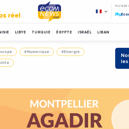
FILTRER
My
ps réel
Ec
ISIE
LIBYE
TURQUIE
ÉGYPTE
ISRAËL
LIBAN
Europe
#Numerique
#Energie
Nos
les
ilite