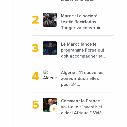
attendue à 850 000
tonnes en 2025 en
Maroc : La société
baisse de 15%
textile Reciclados
Tanger va construire
une nouvelle usine de
68 millions de $ pour
Le Maroc lance le
traiter les déchets
programme Forsa qui
textiles
doit accompagner et
financer 10 000
porteurs de projets
Algérie : 41 nouvelles
avec une enveloppe
zones industrielles
de 1,25 milliard de
pour 34
dirhams
départements vont
être lancées
Comment la France
va-t-elle s’investir et
aider l’Afrique ? Vidéo
de Jean-Yves Le
Drian, ministre des