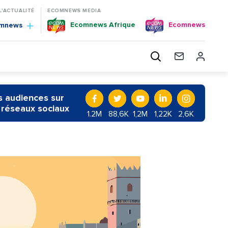
 L'ACTUALITÉ
ECOMNEWS MEDIA
Ecomnews Afrique
Ecomnews
omnews
 audiences sur
 réseaux sociaux
1.2M
88,6K
1,2M
1,22K
2,6K