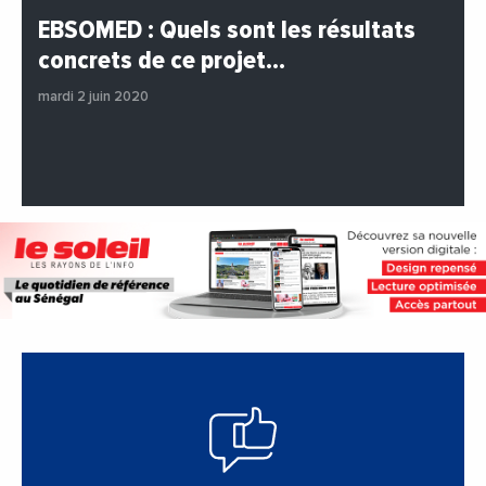
#BuzzNews
#Decideurs
EBSOMED : Quels sont les résultats
#EchangesMediterraneens
#Economie
concrets de ce projet…
#Entreprises
#Institutions
#PhotosEtVideos
mardi 2 juin 2020