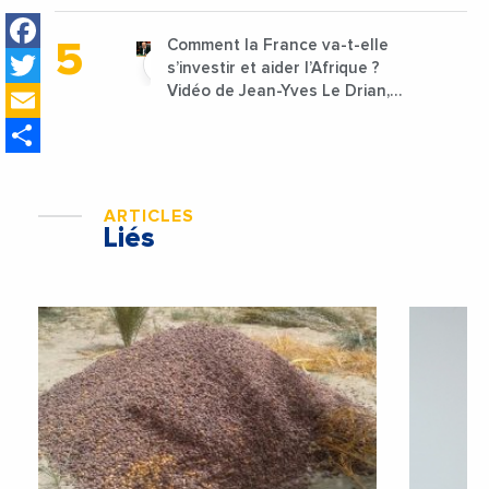
lancées
Facebook
Comment la France va-t-elle
Twitter
s’investir et aider l’Afrique ?
Email
Vidéo de Jean-Yves Le Drian,
ministre des Affaires
Share
étrangères de la France
ARTICLES
Liés