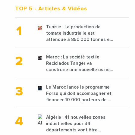
TOP 5
- Articles & Vidéos
Tunisie : La production de
tomate industrielle est
attendue à 850 000 tonnes en
2025 en baisse de 15%
Maroc : La société textile
Reciclados Tanger va
construire une nouvelle usine
de 68 millions de $ pour traiter
les déchets textiles
Le Maroc lance le programme
Forsa qui doit accompagner et
financer 10 000 porteurs de
projets avec une enveloppe de
1,25 milliard de dirhams
Algérie : 41 nouvelles zones
industrielles pour 34
départements vont être