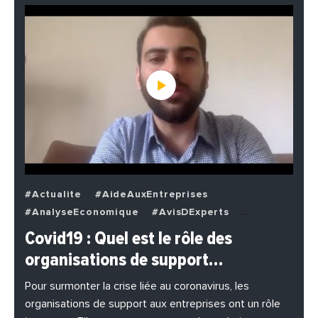
#Actualite
#AideAuxEntreprises
#AnalyseEconomique
#AvisDExperts
#BuzzNews
#Decideurs
Covid19 : Quel est le rôle des
#EchangesMediterraneens
#Economie
organisations de support…
#EnDirectDe
#Entreprises
#Institutions
#PhotosEtVideos
Pour surmonter la crise liée au coronavirus, les
organisations de support aux entreprises ont un rôle