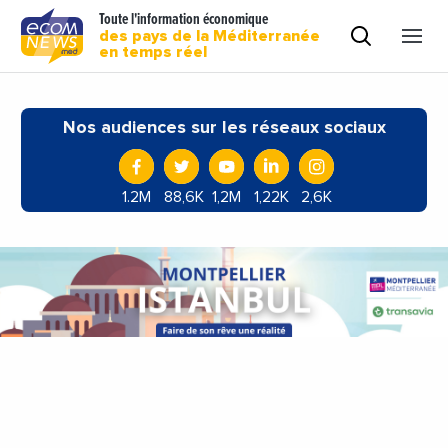
Toute l'information économique
des pays de la Méditerranée
en temps réel
Nos audiences sur les réseaux sociaux
1.2M
88,6K
1,2M
1,22K
2,6K