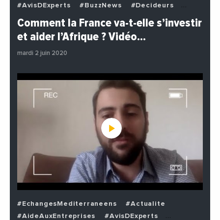
#AvisDExperts
#BuzzNews
#Decideurs
#EchangesMediterraneens
#Economie
Comment la France va-t-elle s’investir
#EnDirectDe
#Institutions
#PhotosEtVideos
et aider l’Afrique ? Vidéo…
#Politique
mardi 2 juin 2020
#EchangesMediterraneens
#Actualite
#AideAuxEntreprises
#AvisDExperts