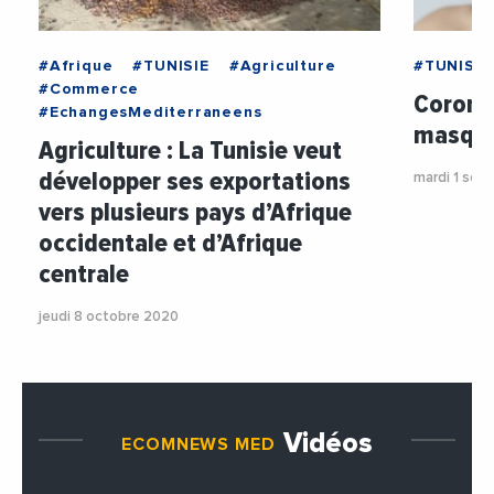
#Afrique
#TUNISIE
#Agriculture
#TUNISIE
#Commerce
Coronav
#EchangesMediterraneens
masque
Agriculture : La Tunisie veut
développer ses exportations
mardi 1 se
vers plusieurs pays d’Afrique
occidentale et d’Afrique
centrale
jeudi 8 octobre 2020
Vidéos
ECOMNEWS MED