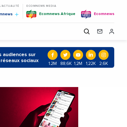
 L'ACTUALITÉ
ECOMNEWS MEDIA
Ecomnews Afrique
Ecomnews
omnews
 audiences sur
 réseaux sociaux
1.2M
88,6K
1,2M
1,22K
2,6K