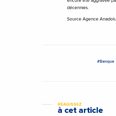
encore été aggravée par
décennies.
Source Agence Anadol
#Banque
RÉAGISSEZ
à cet article