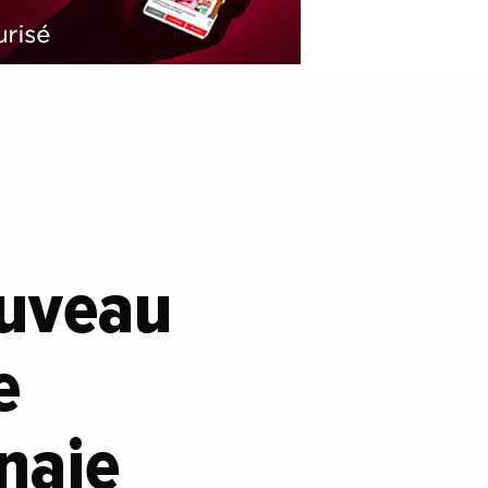
ouveau
e
naie