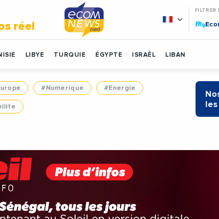
FILTRER
My
ps réel
Ec
ISIE
LIBYE
TURQUIE
ÉGYPTE
ISRAËL
LIBAN
Europe
#Numerique
#Energie
Nos
les
ilite