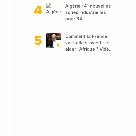
porteurs de projets
Algérie : 41 nouvelles
avec une enveloppe
zones industrielles
de 1,25 milliard de
pour 34
dirhams
départements vont
être lancées
Comment la France
va-t-elle s’investir et
aider l’Afrique ? Vidéo
de Jean-Yves Le
Drian, ministre des
Affaires étrangères
de la France