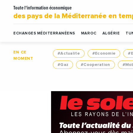
Toute l'information économique
des pays de la Méditerranée en tem
ECHANGES MÉDITERRANÉENS
MAROC
ALGÉRIE
TUN
EN CE
#Actualite
#Economie
#
MOMENT
#Gaz
#Cooperation
#Mob