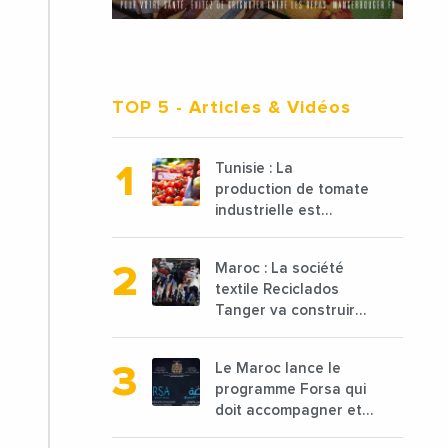
TOP 5
- Articles & Vidéos
Tunisie : La
production de tomate
industrielle est
attendue à 850 000
tonnes en 2025 en
Maroc : La société
baisse de 15%
textile Reciclados
Tanger va construire
une nouvelle usine de
68 millions de $ pour
Le Maroc lance le
traiter les déchets
programme Forsa qui
textiles
doit accompagner et
financer 10 000