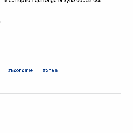
 la corruption qui ronge la Syrie depuis des
u
#Economie
#SYRIE