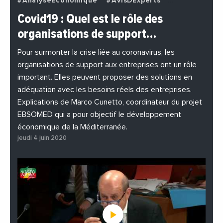
#AnalyseEconomique
#AvisDExperts
#BuzzNews
#Decideurs
Covid19 : Quel est le rôle des
#EchangesMediterraneens
#Economie
organisations de support…
#EnDirectDe
#Entreprises
#Institutions
#PhotosEtVideos
Pour surmonter la crise liée au coronavirus, les
organisations de support aux entreprises ont un rôle
important. Elles peuvent proposer des solutions en
adéquation avec les besoins réels des entreprises.
Explications de Marco Cunetto, coordinateur du projet
EBSOMED qui a pour objectif le développement
économique de la Méditerranée.
jeudi 4 juin 2020