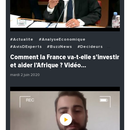
#Actualite
#AnalyseEconomique
#AvisDExperts
#BuzzNews
#Decideurs
#EchangesMediterraneens
#Economie
Comment la France va-t-elle s’investir
#EnDirectDe
#Institutions
#PhotosEtVideos
et aider l’Afrique ? Vidéo…
#Politique
mardi 2 juin 2020