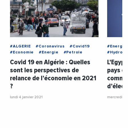
#ALGERIE
#Coronavirus
#Covid19
#Energie
#Economie
#Energie
#Petrole
#Hydroca
Covid 19 en Algérie : Quelles
L’Egypt
sont les perspectives de
pays e
relance de l’économie en 2021
comme 
?
d’élect
lundi 4 janvier 2021
mercredi 20 