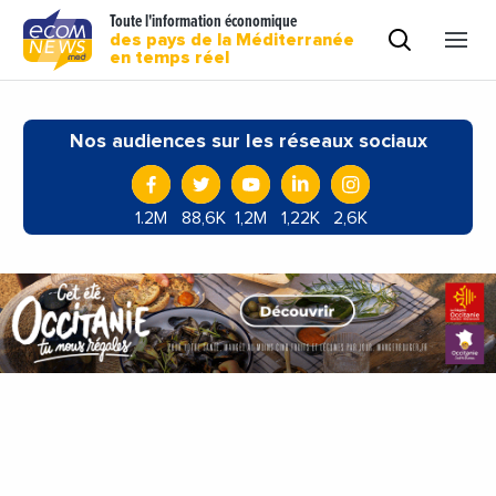
Toute l'information économique
des pays de la Méditerranée
en temps réel
Nos audiences sur les réseaux sociaux
1.2M
88,6K
1,2M
1,22K
2,6K