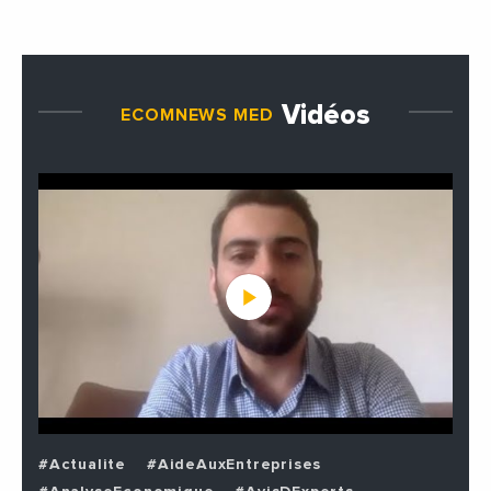
Vidéos
ECOMNEWS MED
#Actualite
#AideAuxEntreprises