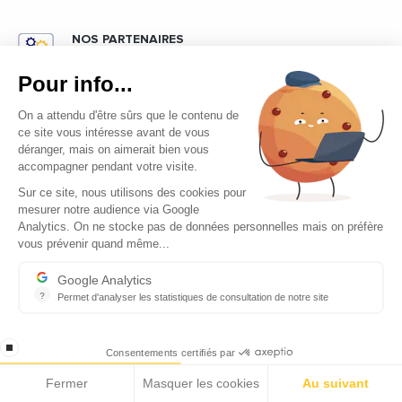
NOS PARTENAIRES
Le club des partenaires rassemble les acteurs
Pour info...
économiques et politiques des pays de la
Méditerranée qui soutiennent l'action d'Ecomnews
On a attendu d'être sûrs que le contenu de
Med
ce site vous intéresse avant de vous
déranger, mais on aimerait bien vous
accompagner pendant votre visite.
Sur ce site, nous utilisons des cookies pour
mesurer notre audience via Google
Analytics. On ne stocke pas de données personnelles mais on préfère
vous prévenir quand même...
ÉCONOMIE
Elle est au coeur de l’action d’Ecomnews Med afin de
Google Analytics
comprendre comment se développent les pays du pourtour de
?
Permet d'analyser les statistiques de consultation de notre site
la Méditerranée
Indispensable pour piloter notre site internet, il permet de mesure
stop loading
AGENDA
Consentements certifiés par
Ecomnews Med sélectionne tous les évènements,
Fermer
Masquer les cookies
Au suivant
manifestations, salons, forums les plus importants à ne surtout