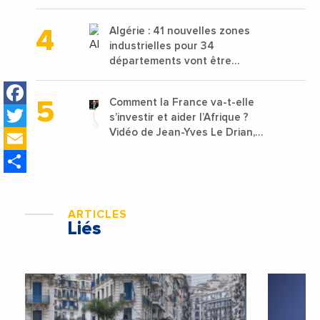
projets avec une enveloppe de
1,25 milliard de dirhams
Algérie : 41 nouvelles zones
industrielles pour 34
départements vont être
lancées
Facebook
Comment la France va-t-elle
Twitter
s’investir et aider l’Afrique ?
Email
Vidéo de Jean-Yves Le Drian,
ministre des Affaires
Share
étrangères de la France
ARTICLES
Liés