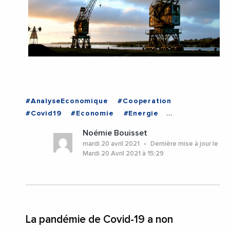
#AnalyseEconomique
#Cooperation
#Covid19
#Economie
#Energie
#EnergiesRenouvelables
#FEMISE
Noémie Bouisset
#Hydrocarbures
#Mediterranee
#Petrole
mardi 20 avril 2021
Dernière mise à jour le
#ALGERIE
#EchangesMediterraneens
Mardi 20 Avril 2021 à 15:29
#EGYPTE
#JORDANIE
#LIBAN
#LIBYE
#MAROC
La pandémie de Covid-19 a non