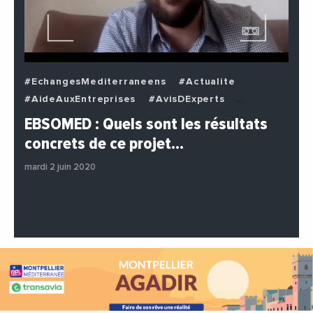
#EchangesMediterraneens
#Actualite
#AideAuxEntreprises
#AvisDExperts
#BuzzNews
#Decideurs
EBSOMED : Quels sont les résultats
#EchangesMediterraneens
#Economie
concrets de ce projet…
#Entreprises
#Institutions
#PhotosEtVideos
mardi 2 juin 2020