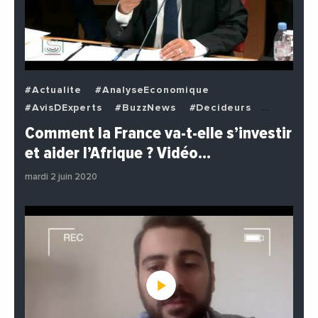
#Actualite
#AnalyseEconomique
#AvisDExperts
#BuzzNews
#Decideurs
#EchangesMediterraneens
#Economie
Comment la France va-t-elle s’investir
#EnDirectDe
#Institutions
#PhotosEtVideos
et aider l’Afrique ? Vidéo…
#Politique
mardi 2 juin 2020