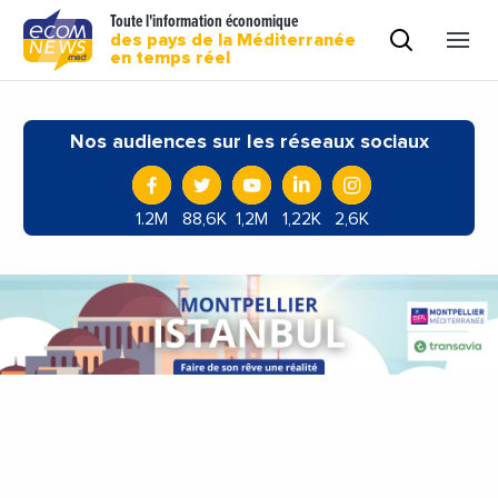
Toute l'information économique
des pays de la Méditerranée
en temps réel
Nos audiences sur les réseaux sociaux
1.2M
88,6K
1,2M
1,22K
2,6K