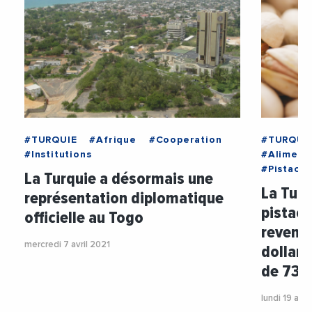
#TURQUIE
#Afrique
#Cooperation
#TURQUI
#Institutions
#Aliment
#Pistach
La Turquie a désormais une
La Turq
représentation diplomatique
pistach
officielle au Togo
revenu 
mercredi 7 avril 2021
dollars
de 73 
lundi 19 avri