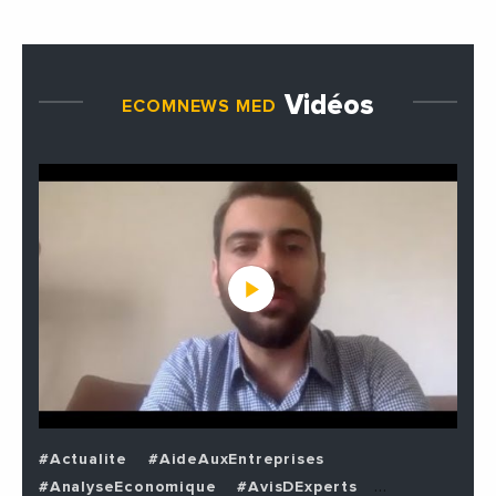
Vidéos
ECOMNEWS MED
#Actualite
#AideAuxEntreprises
#AnalyseEconomique
#AvisDExperts