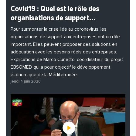
#BuzzNews
#Decideurs
Covid19 : Quel est le rôle des
#EchangesMediterraneens
#Economie
organisations de support…
#EnDirectDe
#Entreprises
#Institutions
#PhotosEtVideos
Pour surmonter la crise liée au coronavirus, les
organisations de support aux entreprises ont un rôle
important. Elles peuvent proposer des solutions en
adéquation avec les besoins réels des entreprises.
Explications de Marco Cunetto, coordinateur du projet
EBSOMED qui a pour objectif le développement
économique de la Méditerranée.
jeudi 4 juin 2020