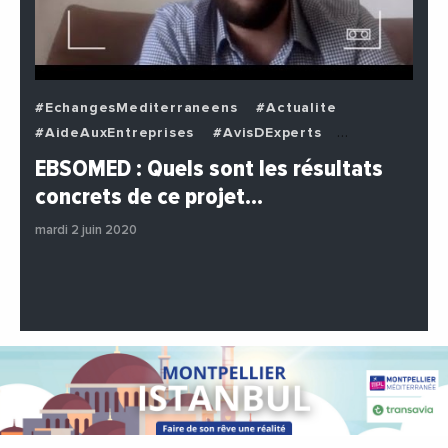
#EchangesMediterraneens
#Actualite
#AideAuxEntreprises
#AvisDExperts
#BuzzNews
#Decideurs
EBSOMED : Quels sont les résultats
#EchangesMediterraneens
#Economie
concrets de ce projet…
#Entreprises
#Institutions
#PhotosEtVideos
mardi 2 juin 2020