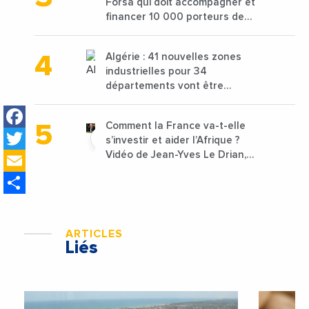
Forsa qui doit accompagner et
financer 10 000 porteurs de
projets avec une enveloppe de
1,25 milliard de dirhams
Algérie : 41 nouvelles zones
industrielles pour 34
départements vont être
lancées
Facebook
Comment la France va-t-elle
Twitter
s’investir et aider l’Afrique ?
Email
Vidéo de Jean-Yves Le Drian,
ministre des Affaires
Share
étrangères de la France
ARTICLES
Liés