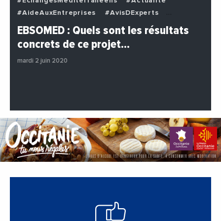
#EchangesMediterraneens
#Actualite
#AideAuxEntreprises
#AvisDExperts
#BuzzNews
#Decideurs
EBSOMED : Quels sont les résultats
#EchangesMediterraneens
#Economie
concrets de ce projet…
#Entreprises
#Institutions
#PhotosEtVideos
mardi 2 juin 2020