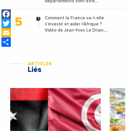
départements vont être
lancées
Facebook
Comment la France va-t-elle
Twitter
s’investir et aider l’Afrique ?
Email
Vidéo de Jean-Yves Le Drian,
ministre des Affaires
Share
étrangères de la France
ARTICLES
Liés