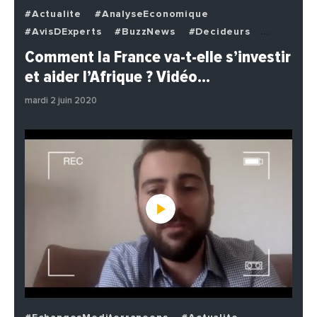
#Actualite
#AnalyseEconomique
#AvisDExperts
#BuzzNews
#Decideurs
#EchangesMediterraneens
#Economie
Comment la France va-t-elle s’investir
#EnDirectDe
#Institutions
#PhotosEtVideos
et aider l’Afrique ? Vidéo…
#Politique
mardi 2 juin 2020