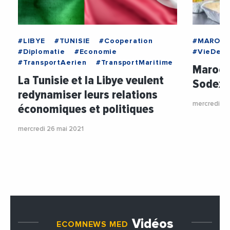
#LIBYE
#TUNISIE
#Cooperation
#MAROC
#Diplomatie
#Economie
#VieDesE
#TransportAerien
#TransportMaritime
Maroc 
La Tunisie et la Libye veulent
Sodexo 
redynamiser leurs relations
mercredi 26
économiques et politiques
mercredi 26 mai 2021
Vidéos
ECOMNEWS MED