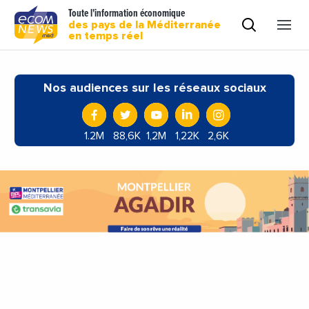
Toute l'information économique
des pays de la Méditerranée
en temps réel
Nos audiences sur les réseaux sociaux
1.2M
88,6K
1,2M
1,22K
2,6K