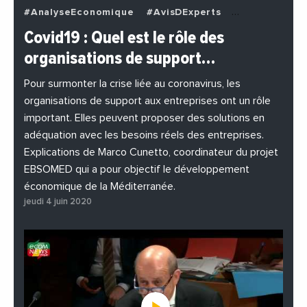
#AnalyseEconomique
#AvisDExperts
#BuzzNews
#Decideurs
Covid19 : Quel est le rôle des
#EchangesMediterraneens
#Economie
organisations de support…
#EnDirectDe
#Entreprises
#Institutions
#PhotosEtVideos
Pour surmonter la crise liée au coronavirus, les
organisations de support aux entreprises ont un rôle
important. Elles peuvent proposer des solutions en
adéquation avec les besoins réels des entreprises.
Explications de Marco Cunetto, coordinateur du projet
EBSOMED qui a pour objectif le développement
économique de la Méditerranée.
jeudi 4 juin 2020