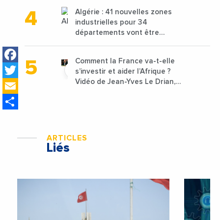
1,25 milliard de dirhams
Algérie : 41 nouvelles zones
industrielles pour 34
départements vont être
lancées
Facebook
Comment la France va-t-elle
Twitter
s’investir et aider l’Afrique ?
Email
Vidéo de Jean-Yves Le Drian,
ministre des Affaires
Share
étrangères de la France
ARTICLES
Liés