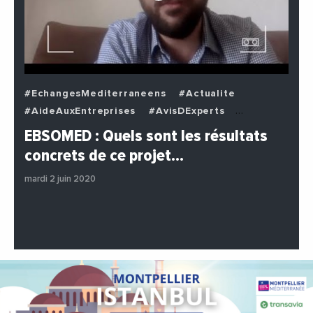
#EchangesMediterraneens
#Actualite
#AideAuxEntreprises
#AvisDExperts
#BuzzNews
#Decideurs
EBSOMED : Quels sont les résultats
#EchangesMediterraneens
#Economie
concrets de ce projet…
#Entreprises
#Institutions
#PhotosEtVideos
mardi 2 juin 2020