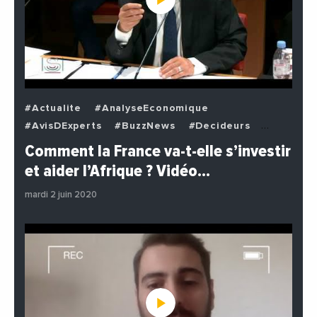
#Actualite
#AnalyseEconomique
#AvisDExperts
#BuzzNews
#Decideurs
#EchangesMediterraneens
#Economie
Comment la France va-t-elle s’investir
#EnDirectDe
#Institutions
#PhotosEtVideos
et aider l’Afrique ? Vidéo…
#Politique
mardi 2 juin 2020