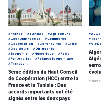
#France
#TUNISIE
#Agriculture
#ALGERIE
#ChefDEntreprise
#Commerce
#Technol
#Cooperation
#Coronavirus
#Crise
#VieDesE
#Decideurs
#Dirigeants
Algérie
#Economie
#Numerique
#Paris
Algérie
#Partenariat
#RelanceEconomique
verront
#Transport
3ème édition du Haut Conseil
évoluer
de Coopération (HCC) entre la
mercredi 13 
France et la Tunisie : Des
accords importants ont été
signés entre les deux pays