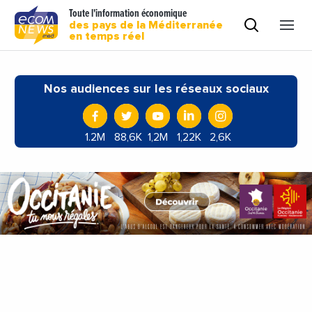
Toute l'information économique
des pays de la Méditerranée
en temps réel
Nos audiences sur les réseaux sociaux
1.2M
88,6K
1,2M
1,22K
2,6K