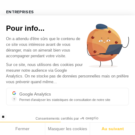
ENTREPRISES
Ecomnews Med veut démontrer la force que représente le
Pour info...
tissu des entreprises sur tous les bassins d’emploi des pays du
pourtour méditerranéen en réalisant des focus sur les plus
On a attendu d'être sûrs que le contenu de
innovantes d’entre elles.
ce site vous intéresse avant de vous
déranger, mais on aimerait bien vous
VIDÉOS
accompagner pendant votre visite.
Retrouvez tous les reportages et interviews de terrain réalisés
Sur ce site, nous utilisons des cookies pour
par nos journalistes professionnels sur les acteurs les plus
mesurer notre audience via Google
Analytics. On ne stocke pas de données personnelles mais on préfère
dynamiques des pays du pourtour méditerranéen.
vous prévenir quand même...
EMPLOI
Google Analytics
C’est une priorité pour Ecomnews Med d’aider les personnes
?
Permet d'analyser les statistiques de consultation de notre site
Indispensable pour piloter notre site internet, il permet de mesure
qui recherchent un emploi ou une formation.
stop loading
Consentements certifiés par
DÉCIDEURS
Fermer
Masquer les cookies
Au suivant
Quels sont les décideurs qui font l’actualité économique et