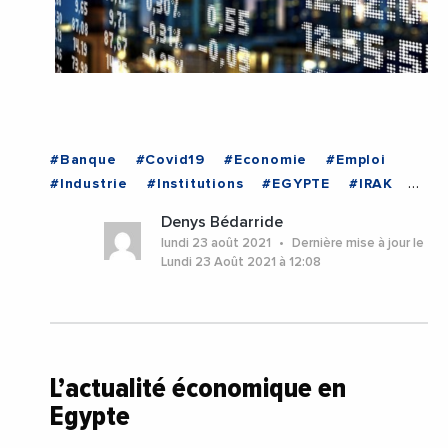
#Banque
#Covid19
#Economie
#Emploi
#Industrie
#Institutions
#EGYPTE
#IRAK
#IRAN
#ISRAEL
#JORDANIE
#LIBAN
Denys Bédarride
#PALESTINE
#SYRIE
lundi 23 août 2021
Dernière mise à jour le
Lundi 23 Août 2021 à 12:08
L’actualité économique en
Egypte