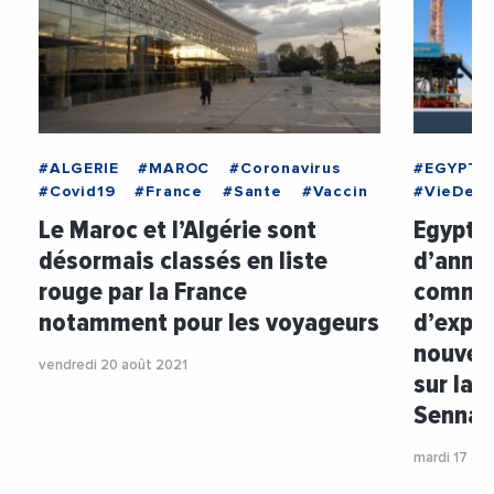
#ALGERIE
#MAROC
#Coronavirus
#EGYPTE
#Covid19
#France
#Sante
#Vaccin
#VieDesE
Le Maroc et l’Algérie sont
Egypte 
désormais classés en liste
d’annon
rouge par la France
commenc
notamment pour les voyageurs
d’explo
nouvel
vendredi 20 août 2021
sur la 
Sennan
mardi 17 ao