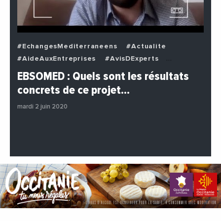
#EchangesMediterraneens
#Actualite
#AideAuxEntreprises
#AvisDExperts
#BuzzNews
#Decideurs
EBSOMED : Quels sont les résultats
#EchangesMediterraneens
#Economie
concrets de ce projet…
#Entreprises
#Institutions
#PhotosEtVideos
mardi 2 juin 2020