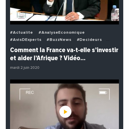
#Actualite
#AnalyseEconomique
#AvisDExperts
#BuzzNews
#Decideurs
#EchangesMediterraneens
#Economie
Comment la France va-t-elle s’investir
#EnDirectDe
#Institutions
#PhotosEtVideos
et aider l’Afrique ? Vidéo…
#Politique
mardi 2 juin 2020