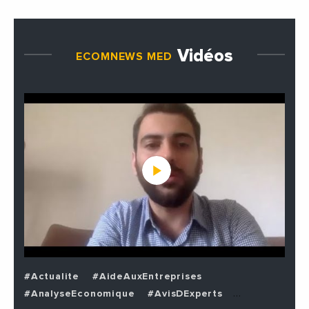
Vidéos
ECOMNEWS MED
#Actualite
#AideAuxEntreprises
#AnalyseEconomique
#AvisDExperts