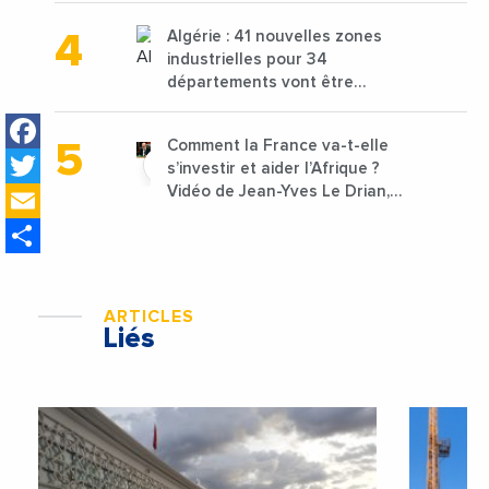
1,25 milliard de dirhams
Algérie : 41 nouvelles zones
industrielles pour 34
départements vont être
lancées
Facebook
Comment la France va-t-elle
Twitter
s’investir et aider l’Afrique ?
Email
Vidéo de Jean-Yves Le Drian,
ministre des Affaires
Share
étrangères de la France
ARTICLES
Liés