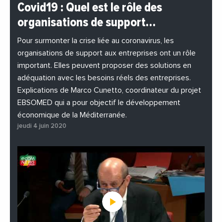
#BuzzNews
#Decideurs
Covid19 : Quel est le rôle des
#EchangesMediterraneens
#Economie
organisations de support…
#EnDirectDe
#Entreprises
#Institutions
#PhotosEtVideos
Pour surmonter la crise liée au coronavirus, les
organisations de support aux entreprises ont un rôle
important. Elles peuvent proposer des solutions en
adéquation avec les besoins réels des entreprises.
Explications de Marco Cunetto, coordinateur du projet
EBSOMED qui a pour objectif le développement
économique de la Méditerranée.
jeudi 4 juin 2020