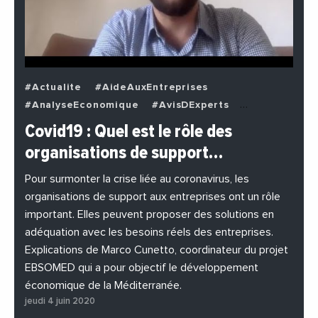
#Actualite
#AideAuxEntreprises
#AnalyseEconomique
#AvisDExperts
#BuzzNews
#Decideurs
Covid19 : Quel est le rôle des
#EchangesMediterraneens
#Economie
organisations de support…
#EnDirectDe
#Entreprises
#Institutions
#PhotosEtVideos
Pour surmonter la crise liée au coronavirus, les
organisations de support aux entreprises ont un rôle
important. Elles peuvent proposer des solutions en
adéquation avec les besoins réels des entreprises.
Explications de Marco Cunetto, coordinateur du projet
EBSOMED qui a pour objectif le développement
économique de la Méditerranée.
jeudi 4 juin 2020