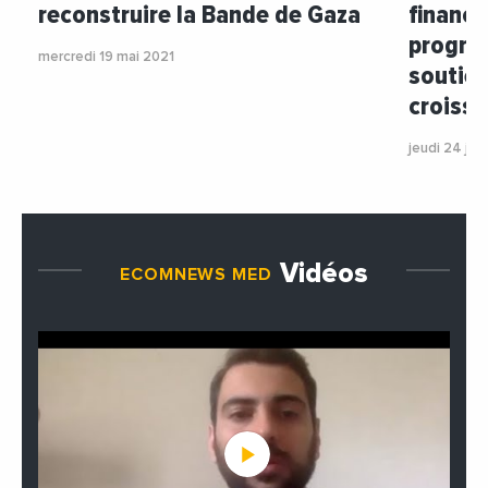
reconstruire la Bande de Gaza
finance
progra
mercredi 19 mai 2021
soutien 
croissa
jeudi 24 jui
Vidéos
ECOMNEWS MED