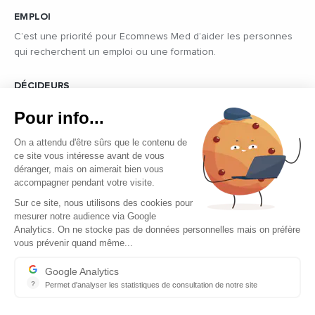
EMPLOI
C’est une priorité pour Ecomnews Med d’aider les personnes
qui recherchent un emploi ou une formation.
DÉCIDEURS
Quels sont les décideurs qui font l’actualité économique et
Pour info...
politique des pays du pourtour de la Méditerranée.
On a attendu d'être sûrs que le contenu de
ce site vous intéresse avant de vous
déranger, mais on aimerait bien vous
accompagner pendant votre visite.
Sur ce site, nous utilisons des cookies pour
mesurer notre audience via Google
Copyright © 2026 - Tous droits réservés
Analytics. On ne stocke pas de données personnelles mais on préfère
vous prévenir quand même...
Qui sommes-nous ?
Contact
Google Analytics
?
Permet d'analyser les statistiques de consultation de notre site
Mentions légales
Indispensable pour piloter notre site internet, il permet de mesure
Ecomnews Med recrute