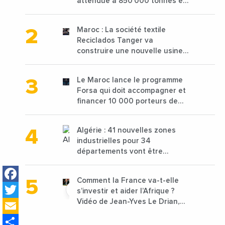
attendue à 850 000 tonnes en
2025 en baisse de 15%
Maroc : La société textile
Reciclados Tanger va
construire une nouvelle usine
de 68 millions de $ pour traiter
les déchets textiles
Le Maroc lance le programme
Forsa qui doit accompagner et
financer 10 000 porteurs de
projets avec une enveloppe de
1,25 milliard de dirhams
Algérie : 41 nouvelles zones
industrielles pour 34
départements vont être
lancées
Facebook
Comment la France va-t-elle
Twitter
s’investir et aider l’Afrique ?
Email
Vidéo de Jean-Yves Le Drian,
ministre des Affaires
Share
étrangères de la France