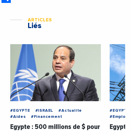
ARTICLES
Liés
#EGYPTE
#ISRAEL
#Actualite
#EGYPTE
#Aides
#Financement
#Emploi
Egypte : 500 millions de $ pour
Egypte 