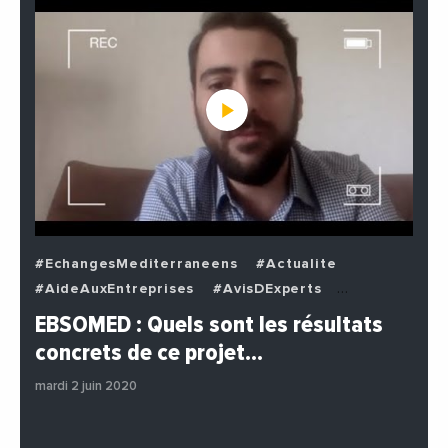
#EchangesMediterraneens
#Actualite
#AideAuxEntreprises
#AvisDExperts
#BuzzNews
#Decideurs
EBSOMED : Quels sont les résultats
#EchangesMediterraneens
#Economie
concrets de ce projet…
#Entreprises
#Institutions
#PhotosEtVideos
mardi 2 juin 2020