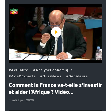
#Actualite
#AnalyseEconomique
#AvisDExperts
#BuzzNews
#Decideurs
#EchangesMediterraneens
#Economie
Comment la France va-t-elle s’investir
#EnDirectDe
#Institutions
#PhotosEtVideos
et aider l’Afrique ? Vidéo…
#Politique
mardi 2 juin 2020