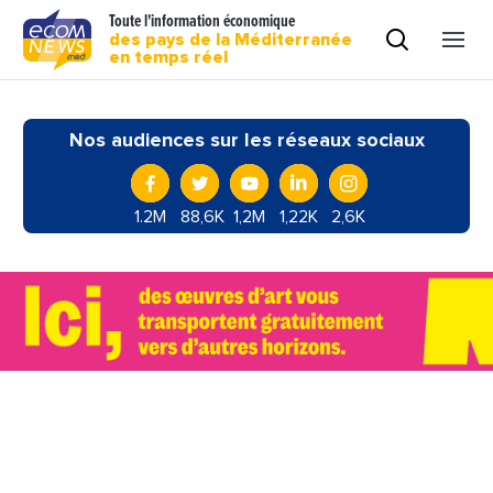
Toute l'information économique
des pays de la Méditerranée
en temps réel
Nos audiences sur les réseaux sociaux
1.2M
88,6K
1,2M
1,22K
2,6K