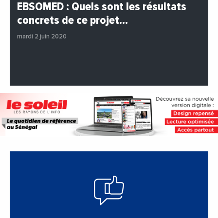
#BuzzNews
#Decideurs
EBSOMED : Quels sont les résultats
#EchangesMediterraneens
#Economie
concrets de ce projet…
#Entreprises
#Institutions
#PhotosEtVideos
mardi 2 juin 2020