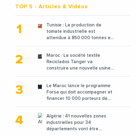
TOP 5
- Articles & Vidéos
Tunisie : La production de
tomate industrielle est
attendue à 850 000 tonnes en
2025 en baisse de 15%
Maroc : La société textile
Reciclados Tanger va
construire une nouvelle usine
de 68 millions de $ pour traiter
les déchets textiles
Le Maroc lance le programme
Forsa qui doit accompagner et
financer 10 000 porteurs de
projets avec une enveloppe de
1,25 milliard de dirhams
Algérie : 41 nouvelles zones
industrielles pour 34
départements vont être
lancées