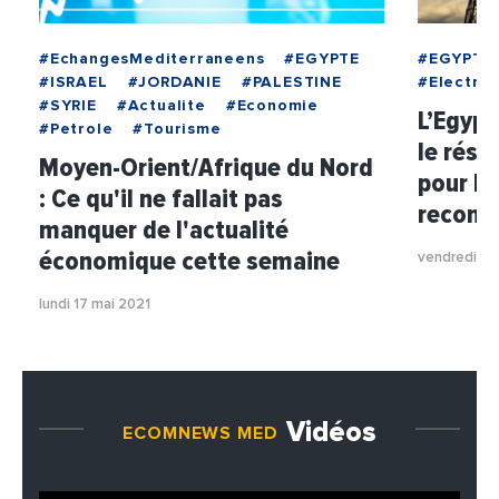
#EchangesMediterraneens
#EGYPTE
#EGYPTE
#ISRAEL
#JORDANIE
#PALESTINE
#Electric
#SYRIE
#Actualite
#Economie
L’Egypt
#Petrole
#Tourisme
le rése
Moyen-Orient/Afrique du Nord
pour la
: Ce qu'il ne fallait pas
recons
manquer de l'actualité
économique cette semaine
vendredi 14
lundi 17 mai 2021
Vidéos
ECOMNEWS MED