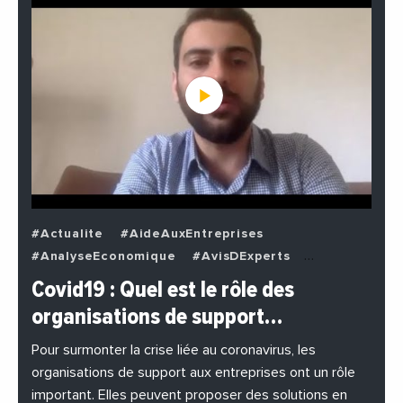
#Actualite
#AideAuxEntreprises
#AnalyseEconomique
#AvisDExperts
#BuzzNews
#Decideurs
Covid19 : Quel est le rôle des
#EchangesMediterraneens
#Economie
organisations de support…
#EnDirectDe
#Entreprises
#Institutions
#PhotosEtVideos
Pour surmonter la crise liée au coronavirus, les
organisations de support aux entreprises ont un rôle
important. Elles peuvent proposer des solutions en