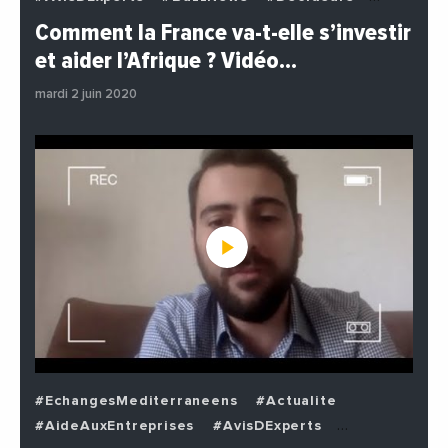
#EchangesMediterraneens
#Economie
Comment la France va-t-elle s’investir
#EnDirectDe
#Institutions
#PhotosEtVideos
et aider l’Afrique ? Vidéo…
#Politique
mardi 2 juin 2020
#EchangesMediterraneens
#Actualite
#AideAuxEntreprises
#AvisDExperts