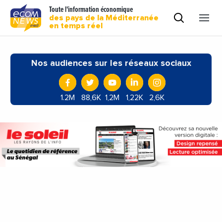
Toute l'information économique
des pays de la Méditerranée
en temps réel
Nos audiences sur les réseaux sociaux
1.2M
88,6K
1,2M
1,22K
2,6K