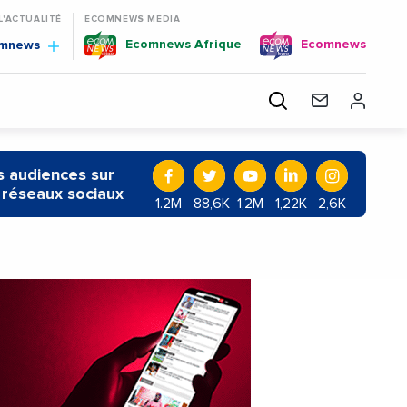
 L'ACTUALITÉ
ECOMNEWS MEDIA
Ecomnews Afrique
Ecomnews
omnews
 audiences sur
 réseaux sociaux
1.2M
88,6K
1,2M
1,22K
2,6K