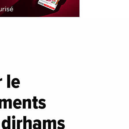
 le
ements
e dirhams