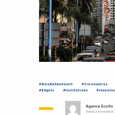
#AzizAkhannouch
#Coronavirus
#Emploi
#Institutions
#Investi
#NadiaFettahAlaoui
#RelanceEcon
Agence Ecofin
mardi 2 novembre