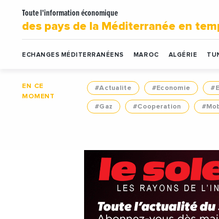
Toute l'information économique
des pays de la Méditerranée en tem
ECHANGES MÉDITERRANÉENS
MAROC
ALGÉRIE
TUN
EN CE
#Actualite
#Economie
#
MOMENT
#Gaz
#Cooperation
#Mob