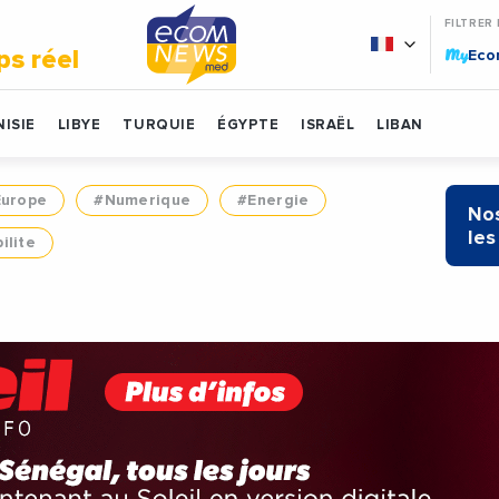
FILTRER
My
ps réel
Ec
ISIE
LIBYE
TURQUIE
ÉGYPTE
ISRAËL
LIBAN
Europe
#Numerique
#Energie
Nos
les
ilite