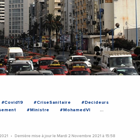
#Covid19
#CriseSanitaire
#Decideurs
ssement
#Ministre
#MohamedVI
omique
#MAROC
 2021
Dernière mise à jour le Mardi 2 Novembre 2021 à 15:58