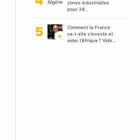
zones industrielles
de 1,25 milliard de
pour 34
dirhams
départements vont
être lancées
Comment la France
va-t-elle s’investir et
aider l’Afrique ? Vidéo
de Jean-Yves Le
Drian, ministre des
Affaires étrangères
de la France