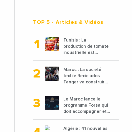
TOP 5
- Articles & Vidéos
Tunisie : La
production de tomate
industrielle est
attendue à 850 000
tonnes en 2025 en
Maroc : La société
baisse de 15%
textile Reciclados
Tanger va construire
une nouvelle usine de
68 millions de $ pour
Le Maroc lance le
traiter les déchets
programme Forsa qui
textiles
doit accompagner et
financer 10 000
porteurs de projets
Algérie : 41 nouvelles
avec une enveloppe