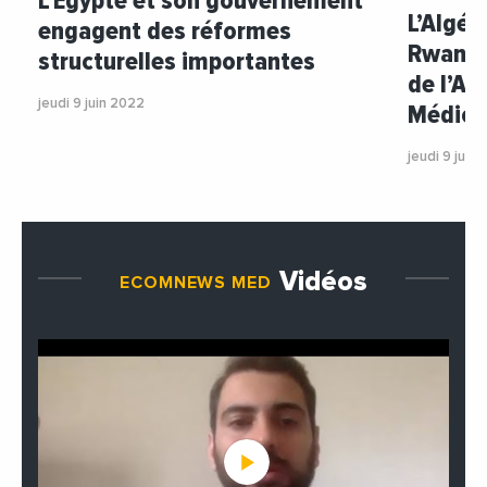
L’Egypte et son gouvernement
L’Algér
engagent des réformes
Rwanda 
structurelles importantes
de l’Ag
jeudi 9 juin 2022
Médic
jeudi 9 juin
Vidéos
ECOMNEWS MED