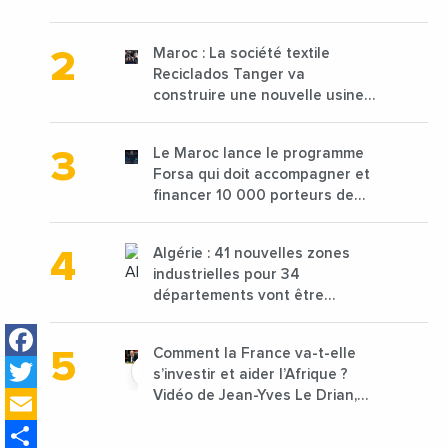
2025 en baisse de 15%
Maroc : La société textile
Reciclados Tanger va
construire une nouvelle usine
de 68 millions de $ pour traiter
les déchets textiles
Le Maroc lance le programme
Forsa qui doit accompagner et
financer 10 000 porteurs de
projets avec une enveloppe de
1,25 milliard de dirhams
Algérie : 41 nouvelles zones
industrielles pour 34
départements vont être
lancées
Facebook
Comment la France va-t-elle
Twitter
s’investir et aider l’Afrique ?
Email
Vidéo de Jean-Yves Le Drian,
ministre des Affaires
Share
étrangères de la France