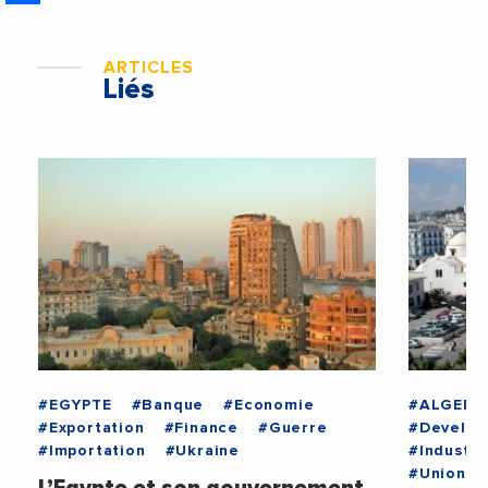
ARTICLES
Liés
#EGYPTE
#Banque
#Economie
#ALGERIE
#Exportation
#Finance
#Guerre
#Develo
#Importation
#Ukraine
#Industri
#UnionAf