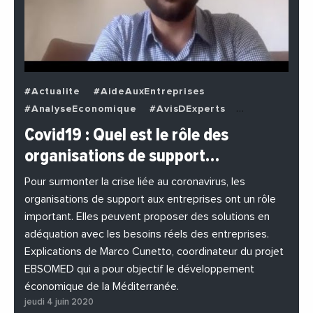
#Actualite
#AideAuxEntreprises
#AnalyseEconomique
#AvisDExperts
#BuzzNews
#Decideurs
Covid19 : Quel est le rôle des
#EchangesMediterraneens
#Economie
organisations de support…
#EnDirectDe
#Entreprises
#Institutions
#PhotosEtVideos
Pour surmonter la crise liée au coronavirus, les
organisations de support aux entreprises ont un rôle
important. Elles peuvent proposer des solutions en
adéquation avec les besoins réels des entreprises.
Explications de Marco Cunetto, coordinateur du projet
EBSOMED qui a pour objectif le développement
économique de la Méditerranée.
jeudi 4 juin 2020