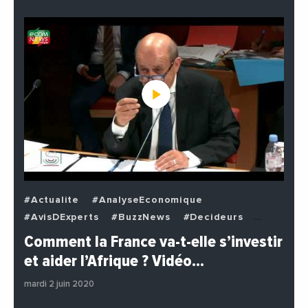
#Actualite
#AnalyseEconomique
#AvisDExperts
#BuzzNews
#Decideurs
#EchangesMediterraneens
#Economie
Comment la France va-t-elle s’investir
#EnDirectDe
#Institutions
#PhotosEtVideos
et aider l’Afrique ? Vidéo…
#Politique
mardi 2 juin 2020