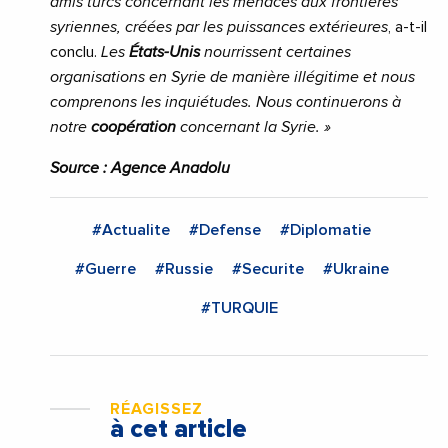
amis turcs concernant les menaces aux frontières
syriennes, créées par les puissances extérieures
, a-t-il
conclu.
Les
États-Unis
nourrissent certaines
organisations en Syrie de manière illégitime et nous
comprenons les inquiétudes. Nous continuerons à
notre
coopération
concernant la Syrie. »
Source : Agence Anadolu
#Actualite
#Defense
#Diplomatie
#Guerre
#Russie
#Securite
#Ukraine
#TURQUIE
RÉAGISSEZ
à cet article