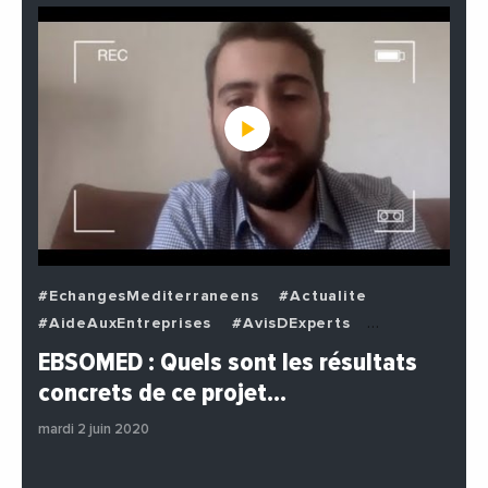
#EchangesMediterraneens
#Actualite
#AideAuxEntreprises
#AvisDExperts
#BuzzNews
#Decideurs
EBSOMED : Quels sont les résultats
#EchangesMediterraneens
#Economie
concrets de ce projet…
#Entreprises
#Institutions
#PhotosEtVideos
mardi 2 juin 2020