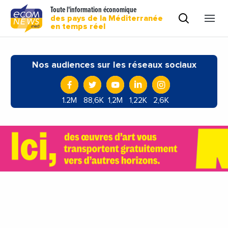
Toute l'information économique
des pays de la Méditerranée
en temps réel
Nos audiences sur les réseaux sociaux
1.2M
88,6K
1,2M
1,22K
2,6K