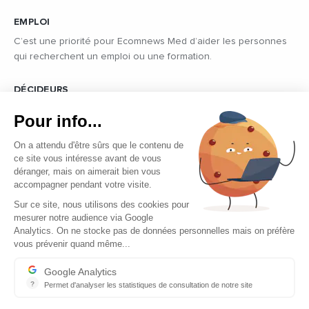
EMPLOI
C’est une priorité pour Ecomnews Med d’aider les personnes
qui recherchent un emploi ou une formation.
DÉCIDEURS
Quels sont les décideurs qui font l’actualité économique et
Pour info...
politique des pays du pourtour de la Méditerranée.
On a attendu d'être sûrs que le contenu de
ce site vous intéresse avant de vous
déranger, mais on aimerait bien vous
accompagner pendant votre visite.
Sur ce site, nous utilisons des cookies pour
mesurer notre audience via Google
Copyright © 2026 - Tous droits réservés
Analytics. On ne stocke pas de données personnelles mais on préfère
vous prévenir quand même...
Qui sommes-nous ?
Contact
Google Analytics
?
Permet d'analyser les statistiques de consultation de notre site
Mentions légales
Indispensable pour piloter notre site internet, il permet de mesure