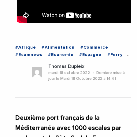
#Afrique
#Alimentation
#Commerce
#Ecomnews
#Economie
#Espagne
#Ferry
#France
#Fret
#Grimaldi
#Industrie
Thomas Dupleix
#Italie
#Marche
#Maroc
#Mediterranee
mardi 18 octobre 2022
Dernière mise à
#Mer
#MSC
#Nador
#Navire
#Nourriture
jour le Mardi 18 Octobre 2022 à 14:41
#Port
#Rungis
#Tourisme
#Turquie
#EchangesMediterraneens
Deuxième port français de la
Méditerranée avec 1000 escales par