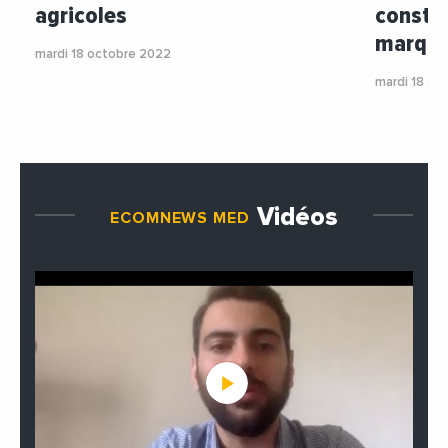
agricoles
constru
marque
mardi 18 octobre 2022
mardi 18 oc
Vidéos
ECOMNEWS MED