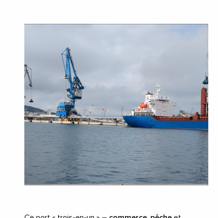
Ce port « trois-en-un » –
commerce
,
pêche
et