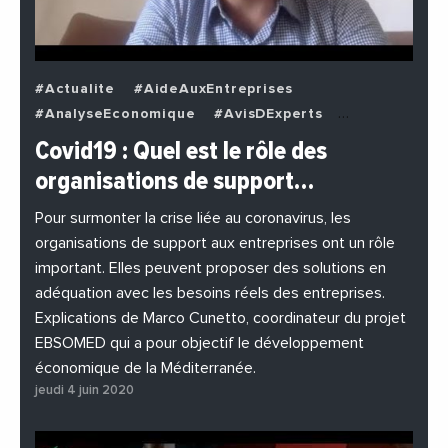
#Actualite
#AideAuxEntreprises
#AnalyseEconomique
#AvisDExperts
#BuzzNews
#Decideurs
Covid19 : Quel est le rôle des
#EchangesMediterraneens
#Economie
organisations de support…
#EnDirectDe
#Entreprises
#Institutions
#PhotosEtVideos
Pour surmonter la crise liée au coronavirus, les
organisations de support aux entreprises ont un rôle
important. Elles peuvent proposer des solutions en
adéquation avec les besoins réels des entreprises.
Explications de Marco Cunetto, coordinateur du projet
EBSOMED qui a pour objectif le développement
économique de la Méditerranée.
jeudi 4 juin 2020