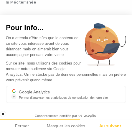
la Méditerranée
AGENDA
Ecomnews Med sélectionne tous les évènements,
Pour info...
manifestations, salons, forums les plus importants à ne surtout
On a attendu d'être sûrs que le contenu de
pas manquer
ce site vous intéresse avant de vous
déranger, mais on aimerait bien vous
ENTREPRISES
accompagner pendant votre visite.
Ecomnews Med veut démontrer la force que représente le
Sur ce site, nous utilisons des cookies pour
tissu des entreprises sur tous les bassins d’emploi des pays du
mesurer notre audience via Google
pourtour méditerranéen en réalisant des focus sur les plus
Analytics. On ne stocke pas de données personnelles mais on préfère
innovantes d’entre elles.
vous prévenir quand même...
Google Analytics
VIDÉOS
?
Permet d'analyser les statistiques de consultation de notre site
Retrouvez tous les reportages et interviews de terrain réalisés
Indispensable pour piloter notre site internet, il permet de mesure
par nos journalistes professionnels sur les acteurs les plus
dynamiques des pays du pourtour méditerranéen.
stop loading
Consentements certifiés par
Fermer
Masquer les cookies
Au suivant
EMPLOI