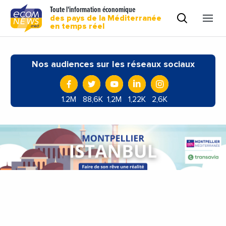
Toute l'information économique
des pays de la Méditerranée
en temps réel
Nos audiences sur les réseaux sociaux
1.2M
88,6K
1,2M
1,22K
2,6K