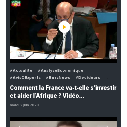
#Actualite
#AnalyseEconomique
#AvisDExperts
#BuzzNews
#Decideurs
#EchangesMediterraneens
#Economie
Comment la France va-t-elle s’investir
#EnDirectDe
#Institutions
#PhotosEtVideos
et aider l’Afrique ? Vidéo…
#Politique
mardi 2 juin 2020