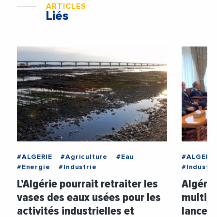
ARTICLES
Liés
#ALGERIE
#Agriculture
#Eau
#ALGERIE
#Energie
#Industrie
#Industri
L’Algérie pourrait retraiter les
Algérie
vases des eaux usées pour les
multina
activités industrielles et
lancer 