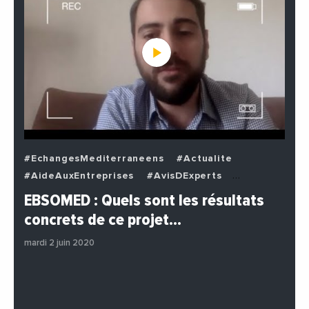
#EchangesMediterraneens
#Actualite
#AideAuxEntreprises
#AvisDExperts
#BuzzNews
#Decideurs
EBSOMED : Quels sont les résultats
#EchangesMediterraneens
#Economie
concrets de ce projet…
#Entreprises
#Institutions
#PhotosEtVideos
mardi 2 juin 2020