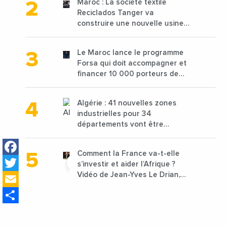
Maroc : La société textile
Reciclados Tanger va
construire une nouvelle usine
de 68 millions de $ pour traiter
les déchets textiles
Le Maroc lance le programme
Forsa qui doit accompagner et
financer 10 000 porteurs de
projets avec une enveloppe de
1,25 milliard de dirhams
Algérie : 41 nouvelles zones
industrielles pour 34
départements vont être
lancées
Facebook
Comment la France va-t-elle
Twitter
s’investir et aider l’Afrique ?
Email
Vidéo de Jean-Yves Le Drian,
ministre des Affaires
Share
étrangères de la France