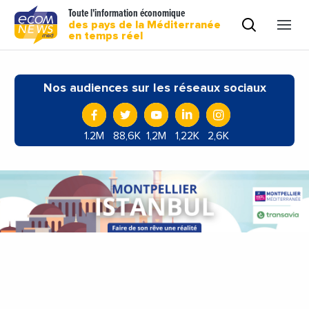
Toute l'information économique
des pays de la Méditerranée
en temps réel
Nos audiences sur les réseaux sociaux
1.2M
88,6K
1,2M
1,22K
2,6K