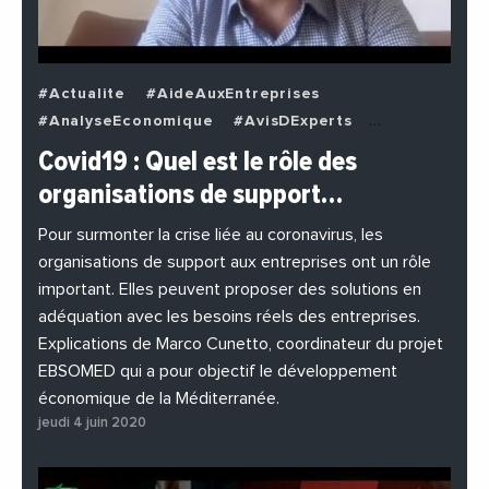
#Actualite
#AideAuxEntreprises
#AnalyseEconomique
#AvisDExperts
#BuzzNews
#Decideurs
Covid19 : Quel est le rôle des
#EchangesMediterraneens
#Economie
organisations de support…
#EnDirectDe
#Entreprises
#Institutions
#PhotosEtVideos
Pour surmonter la crise liée au coronavirus, les
organisations de support aux entreprises ont un rôle
important. Elles peuvent proposer des solutions en
adéquation avec les besoins réels des entreprises.
Explications de Marco Cunetto, coordinateur du projet
EBSOMED qui a pour objectif le développement
économique de la Méditerranée.
jeudi 4 juin 2020