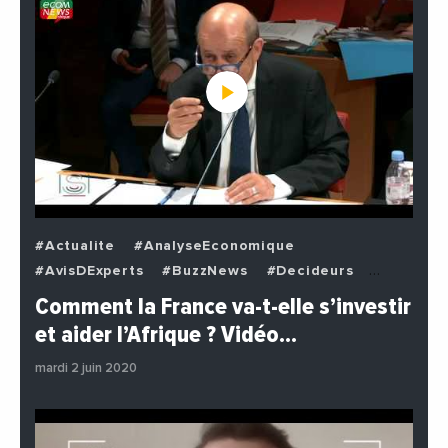
#Actualite
#AnalyseEconomique
#AvisDExperts
#BuzzNews
#Decideurs
#EchangesMediterraneens
#Economie
Comment la France va-t-elle s’investir
#EnDirectDe
#Institutions
#PhotosEtVideos
et aider l’Afrique ? Vidéo…
#Politique
mardi 2 juin 2020