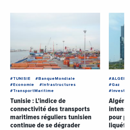
#TUNISIE
#BanqueMondiale
#ALGERIE
#Economie
#Infrastructures
#Gaz
#
#TransportMaritime
#Investi
Tunisie : L’indice de
Algérie
connectivité des transports
intensi
maritimes réguliers tunisien
pour pr
continue de se dégrader
liquéfi