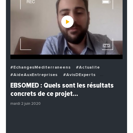
#EchangesMediterraneens
#Actualite
#AideAuxEntreprises
#AvisDExperts
#BuzzNews
#Decideurs
EBSOMED : Quels sont les résultats
#EchangesMediterraneens
#Economie
concrets de ce projet…
#Entreprises
#Institutions
#PhotosEtVideos
mardi 2 juin 2020