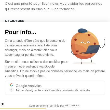
C’est une priorité pour Ecomnews Med d’aider les personnes
qui recherchent un emploi ou une formation.
DÉCIDEURS
Quels sont les décideurs qui font l’actualité économique et
Pour info...
politique des pays du pourtour de la Méditerranée.
On a attendu d'être sûrs que le contenu de
ce site vous intéresse avant de vous
déranger, mais on aimerait bien vous
accompagner pendant votre visite.
Sur ce site, nous utilisons des cookies pour
mesurer notre audience via Google
Copyright © 2026 - Tous droits réservés
Analytics. On ne stocke pas de données personnelles mais on préfère
vous prévenir quand même...
Qui sommes-nous ?
Contact
Google Analytics
?
Permet d'analyser les statistiques de consultation de notre site
Mentions légales
Indispensable pour piloter notre site internet, il permet de mesure
Ecomnews Med recrute
stop loading
Consentements certifiés par