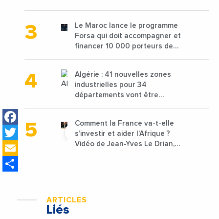
de 68 millions de $ pour traiter
les déchets textiles
Le Maroc lance le programme
Forsa qui doit accompagner et
financer 10 000 porteurs de
projets avec une enveloppe de
1,25 milliard de dirhams
Algérie : 41 nouvelles zones
industrielles pour 34
départements vont être
lancées
Facebook
Comment la France va-t-elle
Twitter
s’investir et aider l’Afrique ?
Email
Vidéo de Jean-Yves Le Drian,
ministre des Affaires
Share
étrangères de la France
ARTICLES
Liés