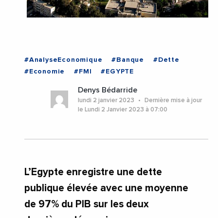
#AnalyseEconomique
#Banque
#Dette
#Economie
#FMI
#EGYPTE
Denys Bédarride
lundi 2 janvier 2023
Dernière mise à jour
le Lundi 2 Janvier 2023 à 07:00
L’Egypte enregistre une dette
publique élevée avec une moyenne
de 97% du PIB sur les deux