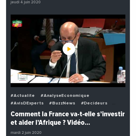
jeudi 4 juin 2020
#Actualite
#AnalyseEconomique
#AvisDExperts
#BuzzNews
#Decideurs
#EchangesMediterraneens
#Economie
Comment la France va-t-elle s’investir
#EnDirectDe
#Institutions
#PhotosEtVideos
et aider l’Afrique ? Vidéo…
#Politique
mardi 2 juin 2020