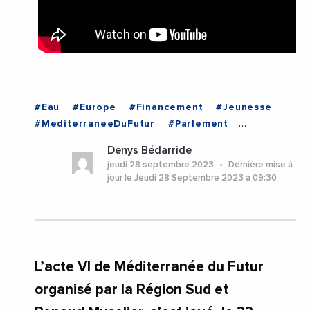
#Eau
#Europe
#Financement
#Jeunesse
#MediterraneeDuFutur
#Parlement
#RegionOccitanie
Denys Bédarride
#RegionSudProvenceAlpesCoteDRsquoAzur
jeudi 28 septembre 2023
Dernière mise à
#Ressources
#EchangesMediterraneens
jour le Jeudi 28 Septembre 2023 à 09:30
#Espagne
#France
#ISRAEL
#LIBYE
#Marseille
L’acte VI de Méditerranée du Futur
organisé par la Région Sud et