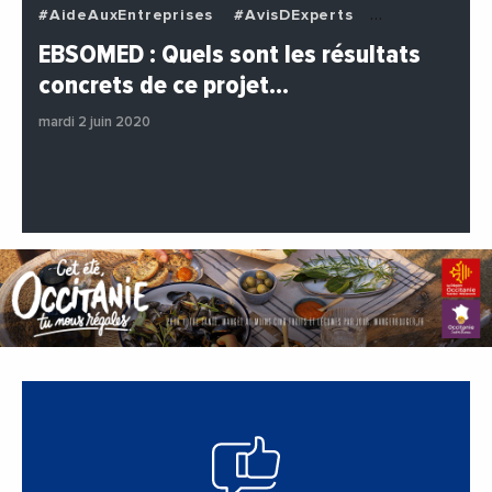
#AideAuxEntreprises
#AvisDExperts
#BuzzNews
#Decideurs
EBSOMED : Quels sont les résultats
#EchangesMediterraneens
#Economie
concrets de ce projet…
#Entreprises
#Institutions
#PhotosEtVideos
mardi 2 juin 2020