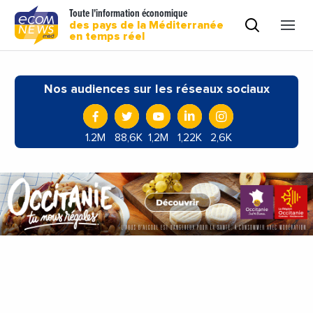
Toute l'information économique
des pays de la Méditerranée
en temps réel
Nos audiences sur les réseaux sociaux
1.2M
88,6K
1,2M
1,22K
2,6K