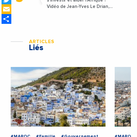
s’investir et aider l’Afrique ?
Email
Vidéo de Jean-Yves Le Drian,
ministre des Affaires
Share
étrangères de la France
ARTICLES
Liés
#MAROC
#Famille
#Gouvernement
#MAROC