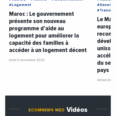
#Logement
#Develop
#Transit
Maroc : Le gouvernement
Le Maro
présente son nouveau
europé
programme d’aide au
reconst
logement pour améliorer la
dévelo
capacité des familles à
unissen
accéder à un logement décent
accélér
lundi 6 novembre 2023
du sect
pays
dimanche 5
Vidéos
ECOMNEWS MED