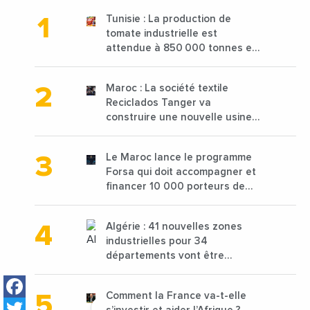
Tunisie : La production de
tomate industrielle est
attendue à 850 000 tonnes en
2025 en baisse de 15%
Maroc : La société textile
Reciclados Tanger va
construire une nouvelle usine
de 68 millions de $ pour traiter
les déchets textiles
Le Maroc lance le programme
Forsa qui doit accompagner et
financer 10 000 porteurs de
projets avec une enveloppe de
1,25 milliard de dirhams
Algérie : 41 nouvelles zones
industrielles pour 34
départements vont être
lancées
Facebook
Comment la France va-t-elle
Twitter