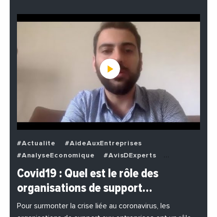
#Actualite
#AideAuxEntreprises
#AnalyseEconomique
#AvisDExperts
#BuzzNews
#Decideurs
Covid19 : Quel est le rôle des
#EchangesMediterraneens
#Economie
organisations de support…
#EnDirectDe
#Entreprises
#Institutions
#PhotosEtVideos
Pour surmonter la crise liée au coronavirus, les