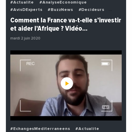
#Actualite
#AnalyseEconomique
#AvisDExperts
#BuzzNews
#Decideurs
#EchangesMediterraneens
#Economie
Comment la France va-t-elle s’investir
#EnDirectDe
#Institutions
#PhotosEtVideos
et aider l’Afrique ? Vidéo…
#Politique
mardi 2 juin 2020
#EchangesMediterraneens
#Actualite