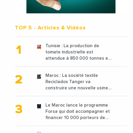
TOP 5
- Articles & Vidéos
Tunisie : La production de
tomate industrielle est
attendue à 850 000 tonnes en
2025 en baisse de 15%
Maroc : La société textile
Reciclados Tanger va
construire une nouvelle usine
de 68 millions de $ pour traiter
les déchets textiles
Le Maroc lance le programme
Forsa qui doit accompagner et
financer 10 000 porteurs de
projets avec une enveloppe de
1,25 milliard de dirhams