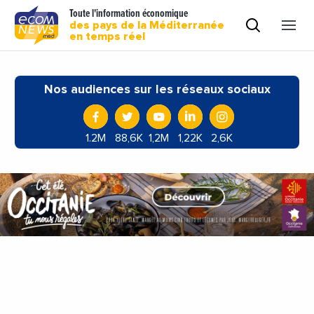
Toute l'information économique
des pays de la Méditerranée
en temps réel
Nos audiences sur les réseaux sociaux
1.2M
88,6K
1,2M
1,22K
2,6K