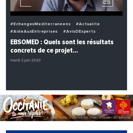
#EchangesMediterraneens
#Actualite
#AideAuxEntreprises
#AvisDExperts
#BuzzNews
#Decideurs
EBSOMED : Quels sont les résultats
#EchangesMediterraneens
#Economie
concrets de ce projet…
#Entreprises
#Institutions
#PhotosEtVideos
mardi 2 juin 2020