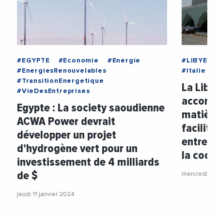
#EGYPTE
#Economie
#Energie
#LIBYE
#EnergiesRenouvelables
#Italie
#TransitionEnergetique
La Libye
#VieDesEntreprises
accord
Egypte : La society saoudienne
matière
ACWA Power devrait
facilite
développer un projet
entre l
d’hydrogène vert pour un
la coo
investissement de 4 milliards
de $
mercredi 10
jeudi 11 janvier 2024