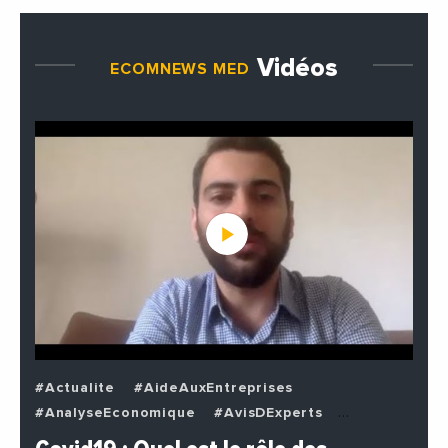
Vidéos
ECOMNEWS MED
#Actualite
#AideAuxEntreprises
#AnalyseEconomique
#AvisDExperts
#BuzzNews
#Decideurs