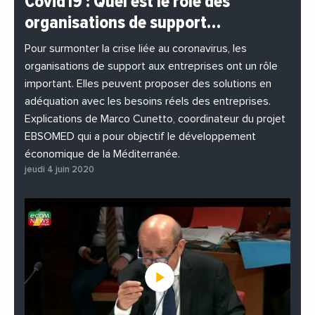
Covid19 : Quel est le rôle des
#EchangesMediterraneens
#Economie
organisations de support…
#EnDirectDe
#Entreprises
#Institutions
#PhotosEtVideos
Pour surmonter la crise liée au coronavirus, les
organisations de support aux entreprises ont un rôle
important. Elles peuvent proposer des solutions en
adéquation avec les besoins réels des entreprises.
Explications de Marco Cunetto, coordinateur du projet
EBSOMED qui a pour objectif le développement
économique de la Méditerranée.
jeudi 4 juin 2020