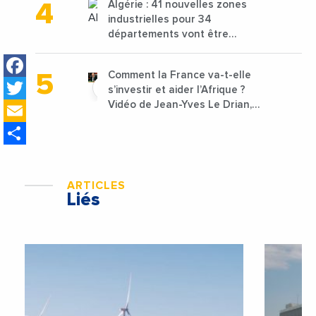
Algérie : 41 nouvelles zones
industrielles pour 34
départements vont être
lancées
Facebook
Comment la France va-t-elle
Twitter
s’investir et aider l’Afrique ?
Email
Vidéo de Jean-Yves Le Drian,
ministre des Affaires
Share
étrangères de la France
ARTICLES
Liés