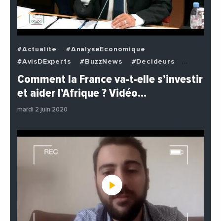
#Actualite
#AnalyseEconomique
#AvisDExperts
#BuzzNews
#Decideurs
#EchangesMediterraneens
#Economie
Comment la France va-t-elle s’investir
#EnDirectDe
#Institutions
#PhotosEtVideos
et aider l’Afrique ? Vidéo…
#Politique
mardi 2 juin 2020