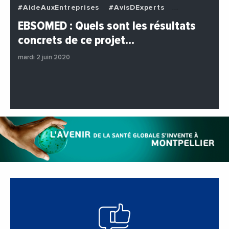
#AideAuxEntreprises
#AvisDExperts
#BuzzNews
#Decideurs
EBSOMED : Quels sont les résultats
#EchangesMediterraneens
#Economie
concrets de ce projet…
#Entreprises
#Institutions
#PhotosEtVideos
mardi 2 juin 2020