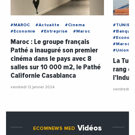
#MAROC
#Actualite
#Cinema
#TUNISIE
#Economie
#Entreprise
#Maroc
#BanqueA
#Econom
Maroc : Le groupe français
#Maroc
Pathé a inauguré son premier
#UnionEu
cinéma dans le pays avec 8
La Tuni
salles sur 10 000 m2, le Pathé
rang de
Californie Casablanca
l’Indus
vendredi 12 janvier 2024
vendredi 9
Vidéos
ECOMNEWS MED