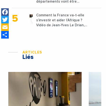
départements vont être
lancées
Facebook
Comment la France va-t-elle
Twitter
s’investir et aider l’Afrique ?
Email
Vidéo de Jean-Yves Le Drian,
ministre des Affaires
Share
étrangères de la France
ARTICLES
Liés