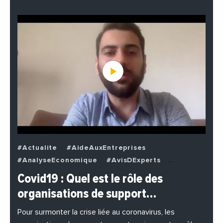
#Actualite
#AideAuxEntreprises
#AnalyseEconomique
#AvisDExperts
#BuzzNews
#Decideurs
Covid19 : Quel est le rôle des
#EchangesMediterraneens
#Economie
organisations de support…
#EnDirectDe
#Entreprises
#Institutions
#PhotosEtVideos
Pour surmonter la crise liée au coronavirus, les