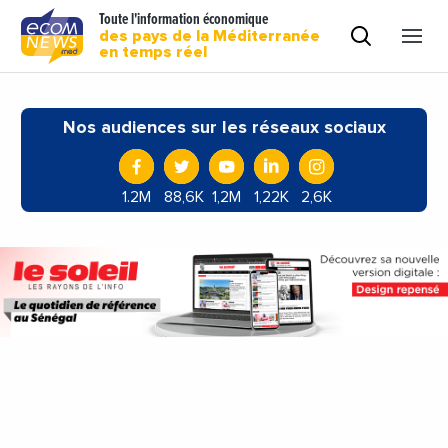
Toute l'information économique
des pays de la Méditerranée
en temps réel
Nos audiences sur les réseaux sociaux
1.2M
88,6K
1,2M
1,22K
2,6K