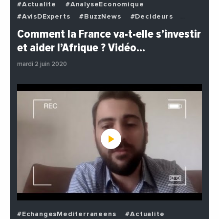
#Actualite
#AnalyseEconomique
#AvisDExperts
#BuzzNews
#Decideurs
#EchangesMediterraneens
#Economie
Comment la France va-t-elle s’investir
#EnDirectDe
#Institutions
#PhotosEtVideos
et aider l’Afrique ? Vidéo…
#Politique
mardi 2 juin 2020
#EchangesMediterraneens
#Actualite